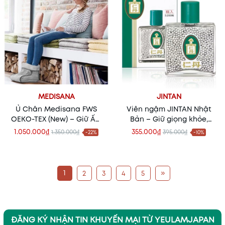
MEDISANA
JINTAN
Ủ Chân Medisana FWS
Viên ngậm JINTAN Nhật
OEKO-TEX (New) – Giữ Ấm
Bản – Giữ giọng khỏe,
Bàn Chân Hiệu Quả, Hàng
giảm khô họng, thơm
1.050.000₫
355.000₫
1.350.000₫
395.000₫
-22%
-10%
Đức Chính Hãng
miệng tự nhiên
1
»
2
3
4
5
ĐĂNG KÝ NHẬN TIN KHUYẾN MẠI TỪ YEULAMJAPAN