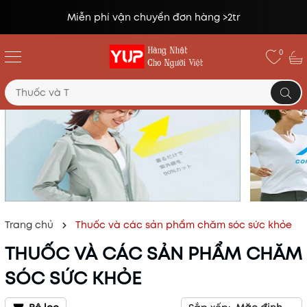
Đổi trả miễn phí lên tới 14 ngày*
0
Trang chủ
Thuốc và các sản phẩm chăm sóc sức khỏe
THUỐC VÀ CÁC SẢN PHẨM CHĂM
SÓC SỨC KHỎE