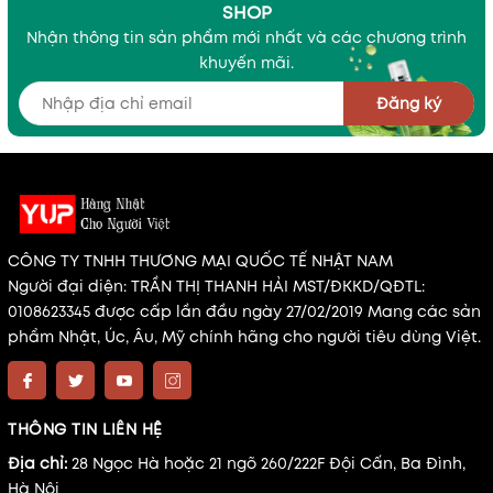
SHOP
Nhận thông tin sản phẩm mới nhất và các chương trình
khuyến mãi.
Đăng ký
CÔNG TY TNHH THƯƠNG MẠI QUỐC TẾ NHẬT NAM
Người đại diện: TRẦN THỊ THANH HẢI MST/ĐKKD/QĐTL:
0108623345 được cấp lần đầu ngày 27/02/2019 Mang các sản
phẩm Nhật, Úc, Âu, Mỹ chính hãng cho người tiêu dùng Việt.
THÔNG TIN LIÊN HỆ
Địa chỉ:
28 Ngọc Hà hoặc 21 ngõ 260/222F Đội Cấn, Ba Đình,
Hà Nội