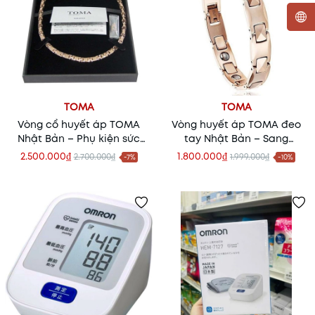
TOMA
TOMA
Vòng cổ huyết áp TOMA
Vòng huyết áp TOMA đeo
Nhật Bản – Phụ kiện sức
tay Nhật Bản – Sang
khỏe cao cấp từ Nhật Bản
trọng, tinh tế và hỗ trợ sức
2.500.000₫
1.800.000₫
2.700.000₫
1.999.000₫
-7%
-10%
khỏe mỗi ngày