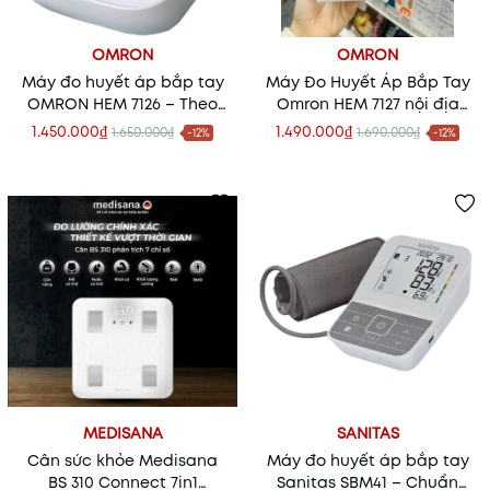
OMRON
OMRON
Máy đo huyết áp bắp tay
Máy Đo Huyết Áp Bắp Tay
OMRON HEM 7126 – Theo
Omron HEM 7127 nội địa
dõi huyết áp chính xác
Nhật – Theo Dõi Huyết Áp
1.450.000₫
1.490.000₫
1.650.000₫
1.690.000₫
-12%
-12%
ngay tại nhà
Chính Xác Tại Nhà
MEDISANA
SANITAS
Cân sức khỏe Medisana
Máy đo huyết áp bắp tay
BS 310 Connect 7in1
Sanitas SBM41 – Chuẩn