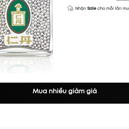
Nhận
Sale
cho mỗi lần m
Mua nhiều giảm giá