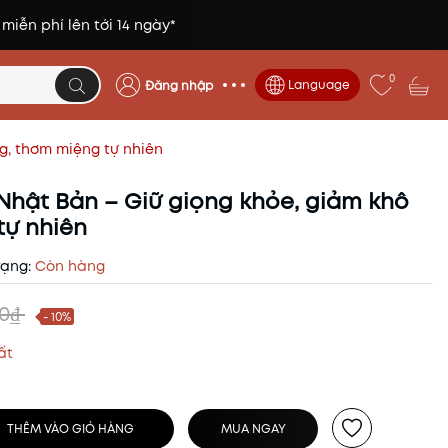
 miễn phí lên tới 14 ngày*
0
Language
Đăng nhập
g, thơm miệng tự nhiên
Nhật Bản – Giữ giọng khỏe, giảm khô
tự nhiên
rạng:
Còn hàng
00₫
- 10%
ất
THÊM VÀO GIỎ HÀNG
MUA NGAY