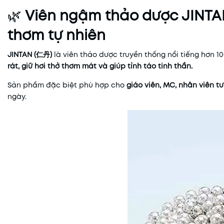
🌿
Viên ngậm thảo dược JINTAN
thơm tự nhiên
JINTAN (仁丹)
là viên thảo dược truyền thống nổi tiếng hơn 1
rát, giữ hơi thở thơm mát và giúp tỉnh táo tinh thần.
Sản phẩm đặc biệt phù hợp cho
giáo viên, MC, nhân viên tư
ngày.