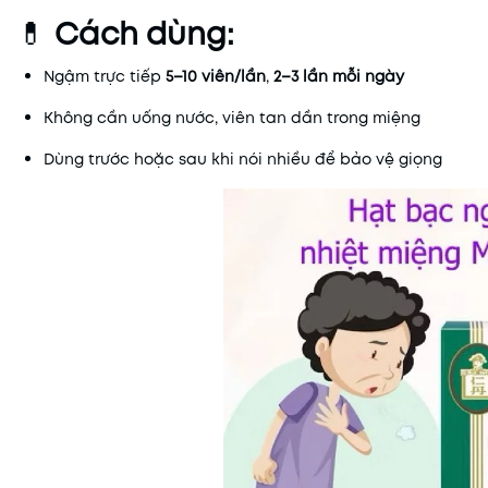
💊
Cách dùng:
Ngậm trực tiếp
5–10 viên/lần
,
2–3 lần mỗi ngày
Không cần uống nước, viên tan dần trong miệng
Dùng trước hoặc sau khi nói nhiều để bảo vệ giọng