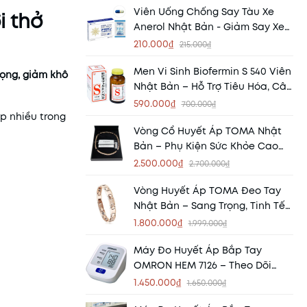
Viên Uống Chống Say Tàu Xe
i thở
Anerol Nhật Bản - Giảm Say Xe
Hiệu Quả, Tỉnh Táo Suốt Hành
210.000₫
215.000₫
Trình
Men Vi Sinh Biofermin S 540 Viên
họng, giảm khô
Nhật Bản – Hỗ Trợ Tiêu Hóa, Cân
Bằng Hệ Vi Sinh Đường Ruột
590.000₫
700.000₫
ếp nhiều trong
Vòng Cổ Huyết Áp TOMA Nhật
Bản – Phụ Kiện Sức Khỏe Cao
Cấp Từ Nhật Bản
2.500.000₫
2.700.000₫
Vòng Huyết Áp TOMA Đeo Tay
Nhật Bản – Sang Trọng, Tinh Tế
Và Hỗ Trợ Sức Khỏe Mỗi Ngày
1.800.000₫
1.999.000₫
Máy Đo Huyết Áp Bắp Tay
OMRON HEM 7126 – Theo Dõi
Huyết Áp Chính Xác Ngay Tại
1.450.000₫
1.650.000₫
Nhà