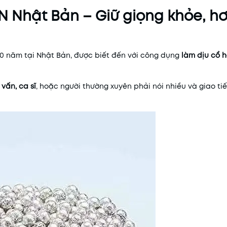
 Nhật Bản – Giữ giọng khỏe, hơ
00 năm tại Nhật Bản, được biết đến với công dụng
làm dịu cổ 
 vấn, ca sĩ
, hoặc người thường xuyên phải nói nhiều và giao ti
Mã khuyến mãi:
Điều kiện: