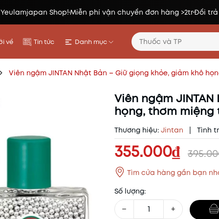
 Yeulamjapan Shop!
Miễn phí vận chuyển đơn hàng >2tr
Đổi trả
i về
Tin tức
Danh mục
Viên ngậm JINTAN Nhật Bản – Giữ giọng khỏe, giảm khô họn
Viên ngậm JINTAN 
họng, thơm miệng 
Thương hiệu:
Jintan
|
Tình t
355.000₫
395.0
Tìm cửa hàng gần bạn nh
Số lượng:
−
+