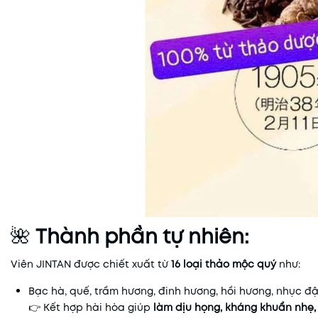
🌺
Thành phần tự nhiên:
Viên JINTAN được chiết xuất từ
16 loại thảo mộc quý
như:
Bạc hà, quế, trầm hương, đinh hương, hồi hương, nhục đậ
👉 Kết hợp hài hòa giúp
làm dịu họng, kháng khuẩn nhẹ, 