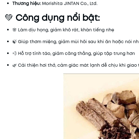
Thương hiệu:
Morishita JINTAN Co., Ltd.
💚
Công dụng nổi bật:
🌸 Làm dịu họng, giảm khô rát, khàn tiếng nhẹ
🍃 Giúp thơm miệng, giảm mùi hôi sau khi ăn hoặc nói nh
💨 Hỗ trợ tỉnh táo, giảm căng thẳng, giúp tập trung hơn
🌿 Cải thiện hơi thở, cảm giác mát lạnh dễ chịu khi giao 