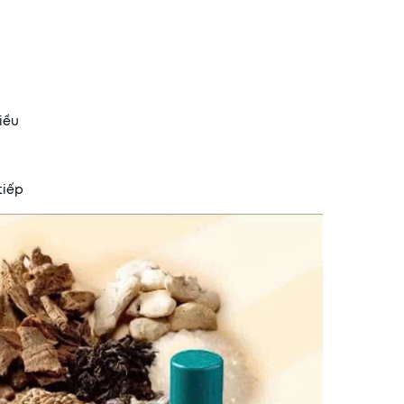
iều
tiếp