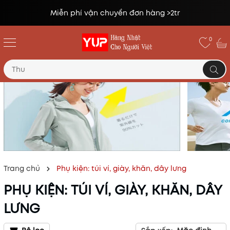
ng >2tr
Đổi trả miễn phí lên tới 14
0
Trang chủ
Phụ kiện: túi ví, giày, khăn, dây lưng
PHỤ KIỆN: TÚI VÍ, GIÀY, KHĂN, DÂY
LƯNG