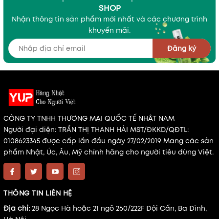
SHOP
Nhận thông tin sản phẩm mới nhất và các chương trình
khuyến mãi.
Đăng ký
CÔNG TY TNHH THƯƠNG MẠI QUỐC TẾ NHẬT NAM
Người đại diện: TRẦN THỊ THANH HẢI MST/ĐKKD/QĐTL:
0108623345 được cấp lần đầu ngày 27/02/2019 Mang các sản
phẩm Nhật, Úc, Âu, Mỹ chính hãng cho người tiêu dùng Việt.
THÔNG TIN LIÊN HỆ
Địa chỉ:
28 Ngọc Hà hoặc 21 ngõ 260/222F Đội Cấn, Ba Đình,