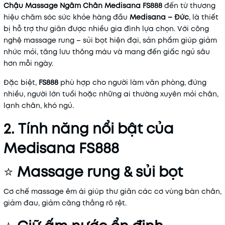
Chậu Massage Ngâm Chân Medisana FS888
đến từ thương
hiệu chăm sóc sức khỏe hàng đầu
Medisana – Đức
, là thiết
bị hỗ trợ thư giãn được nhiều gia đình lựa chọn. Với công
nghệ massage rung – sủi bọt hiện đại, sản phẩm giúp giảm
nhức mỏi, tăng lưu thông máu và mang đến giấc ngủ sâu
hơn mỗi ngày.
Đặc biệt,
FS888
phù hợp cho người làm văn phòng, đứng
nhiều, người lớn tuổi hoặc những ai thường xuyên mỏi chân,
lạnh chân, khó ngủ.
2. Tính năng nổi bật của
Medisana FS888
⭐
Massage rung & sủi bọt
Cơ chế massage êm ái giúp thư giãn các cơ vùng bàn chân,
giảm đau, giảm căng thẳng rõ rệt.