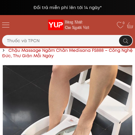
Đổi trả miễn phí lên tới 14 ngày*
0
Trang chủ
Thuốc và các sản phẩm chăm sóc sức khỏe
Chậu Massage Ngâm Chân Medisana FS888 – Công Nghệ
Đức, Thư Giãn Mỗi Ngày