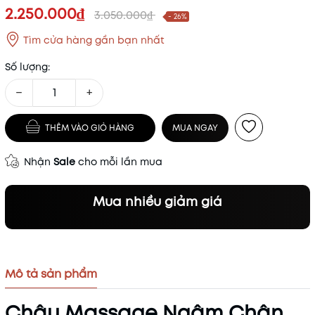
2.250.000₫
3.050.000₫
- 26%
Tìm cửa hàng gần bạn nhất
Số lượng:
−
+
THÊM VÀO GIỎ HÀNG
MUA NGAY
Nhận
Sale
cho mỗi lần mua
Mua nhiều giảm giá
Mô tả sản phẩm
Chậu Massage Ngâm Chân