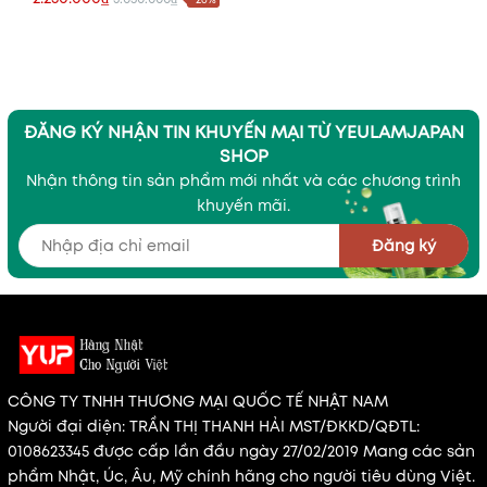
Mỗi Ngày
ĐĂNG KÝ NHẬN TIN KHUYẾN MẠI TỪ YEULAMJAPAN
SHOP
Nhận thông tin sản phẩm mới nhất và các chương trình
khuyến mãi.
Đăng ký
CÔNG TY TNHH THƯƠNG MẠI QUỐC TẾ NHẬT NAM
Người đại diện: TRẦN THỊ THANH HẢI MST/ĐKKD/QĐTL:
0108623345 được cấp lần đầu ngày 27/02/2019 Mang các sản
phẩm Nhật, Úc, Âu, Mỹ chính hãng cho người tiêu dùng Việt.