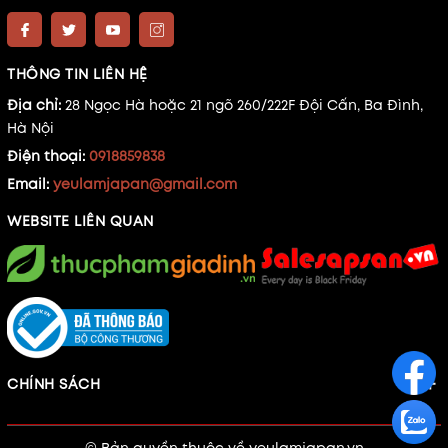
THÔNG TIN LIÊN HỆ
Địa chỉ:
28 Ngọc Hà hoặc 21 ngõ 260/222F Đội Cấn, Ba Đình,
Hà Nội
Điện thoại:
0918859838
Email:
yeulamjapan@gmail.com
WEBSITE LIÊN QUAN
CHÍNH SÁCH
© Bản quyền thuộc về
yeulamjapan.vn