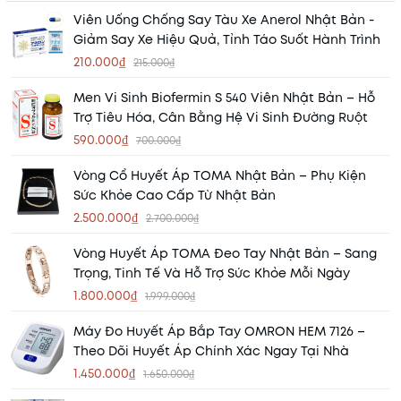
Viên Uống Chống Say Tàu Xe Anerol Nhật Bản -
Giảm Say Xe Hiệu Quả, Tỉnh Táo Suốt Hành Trình
210.000₫
215.000₫
Men Vi Sinh Biofermin S 540 Viên Nhật Bản – Hỗ
Trợ Tiêu Hóa, Cân Bằng Hệ Vi Sinh Đường Ruột
590.000₫
700.000₫
Vòng Cổ Huyết Áp TOMA Nhật Bản – Phụ Kiện
Sức Khỏe Cao Cấp Từ Nhật Bản
2.500.000₫
2.700.000₫
Vòng Huyết Áp TOMA Đeo Tay Nhật Bản – Sang
Trọng, Tinh Tế Và Hỗ Trợ Sức Khỏe Mỗi Ngày
1.800.000₫
1.999.000₫
Máy Đo Huyết Áp Bắp Tay OMRON HEM 7126 –
Theo Dõi Huyết Áp Chính Xác Ngay Tại Nhà
1.450.000₫
1.650.000₫