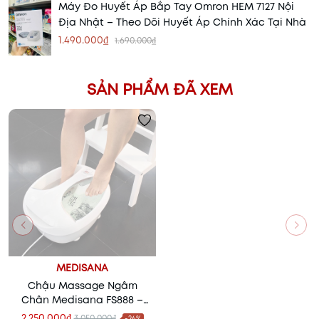
Máy Đo Huyết Áp Bắp Tay Omron HEM 7127 Nội
Địa Nhật – Theo Dõi Huyết Áp Chính Xác Tại Nhà
1.490.000₫
1.690.000₫
SẢN PHẨM ĐÃ XEM
MEDISANA
Chậu Massage Ngâm
Chân Medisana FS888 –
Công Nghệ Đức, Thư Giãn
2.250.000₫
3.050.000₫
-26%