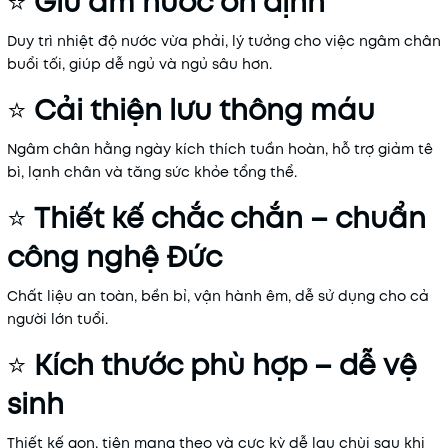
⭐
Giữ ấm nước ổn định
Duy trì nhiệt độ nước vừa phải, lý tưởng cho việc ngâm chân
buổi tối, giúp dễ ngủ và ngủ sâu hơn.
⭐
Cải thiện lưu thông máu
Ngâm chân hằng ngày kích thích tuần hoàn, hỗ trợ giảm tê
bì, lạnh chân và tăng sức khỏe tổng thể.
⭐
Thiết kế chắc chắn – chuẩn
công nghệ Đức
Chất liệu an toàn, bền bỉ, vận hành êm, dễ sử dụng cho cả
người lớn tuổi.
⭐
Kích thước phù hợp – dễ vệ
sinh
Thiết kế gọn, tiện mang theo và cực kỳ dễ lau chùi sau khi