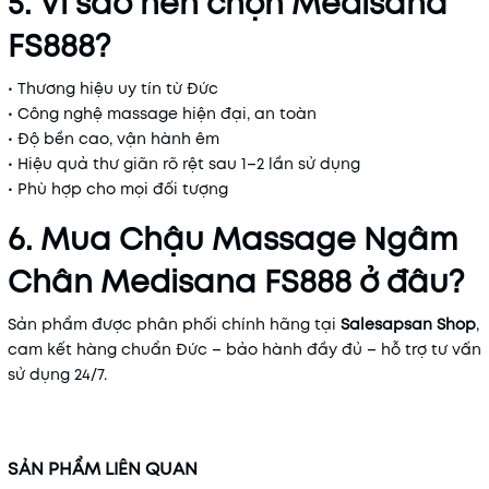
5. Vì sao nên chọn Medisana
FS888?
• Thương hiệu uy tín từ Đức
• Công nghệ massage hiện đại, an toàn
• Độ bền cao, vận hành êm
• Hiệu quả thư giãn rõ rệt sau 1–2 lần sử dụng
• Phù hợp cho mọi đối tượng
6. Mua Chậu Massage Ngâm
Chân Medisana FS888 ở đâu?
Sản phẩm được phân phối chính hãng tại
Salesapsan Shop
,
cam kết hàng chuẩn Đức – bảo hành đầy đủ – hỗ trợ tư vấn
sử dụng 24/7.
SẢN PHẨM LIÊN QUAN