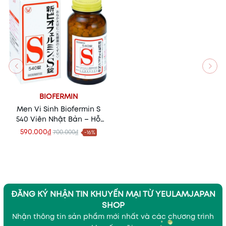
BIOFERMIN
Men Vi Sinh Biofermin S
540 Viên Nhật Bản – Hỗ
Trợ Tiêu Hóa, Cân Bằng
590.000₫
700.000₫
-16%
Hệ Vi Sinh Đường Ruột
ĐĂNG KÝ NHẬN TIN KHUYẾN MẠI TỪ YEULAMJAPAN
SHOP
Nhận thông tin sản phẩm mới nhất và các chương trình