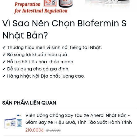
Vì Sao Nên Chọn Biofermin S
Nhật Bản?
✔ Thương hiệu men vi sinh nổi tiếng tại Nhật.
✔ Bổ sung lợi khuẩn hiệu quả.
✔ Hỗ trợ hệ tiêu hóa khỏe mạnh.
✔ Dễ sử dụng cho cả gia đình.
✔ Hàng Nhật Nội Địa chất lượng cao.
SẢN PHẨM LIÊN QUAN
Viên Uống Chống Say Tàu Xe Anerol Nhật Bản -
Giảm Say Xe Hiệu Quả, Tỉnh Táo Suốt Hành Trình
210.000₫
215.000₫