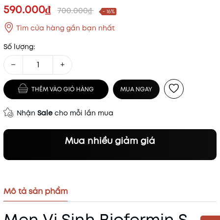
590.000₫
700.000₫
- 16%
Tìm cửa hàng gần bạn nhất
Số lượng:
−
+
THÊM VÀO GIỎ HÀNG
MUA NGAY
Nhận
Sale
cho mỗi lần mua
Mua nhiều giảm giá
Mô tả sản phẩm