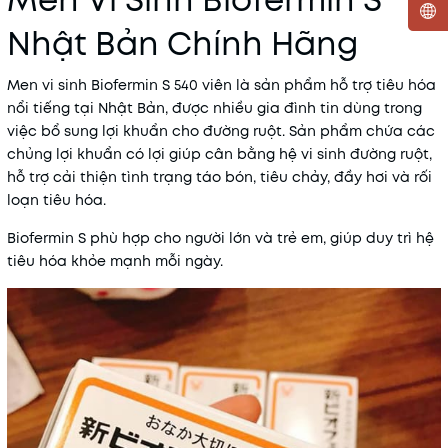
Men Vi Sinh Biofermin S
Nhật Bản Chính Hãng
Mã khuyến mãi:
Men vi sinh Biofermin S 540 viên là sản phẩm hỗ trợ tiêu hóa
Điều kiện:
nổi tiếng tại Nhật Bản, được nhiều gia đình tin dùng trong
việc bổ sung lợi khuẩn cho đường ruột. Sản phẩm chứa các
chủng lợi khuẩn có lợi giúp cân bằng hệ vi sinh đường ruột,
hỗ trợ cải thiện tình trạng táo bón, tiêu chảy, đầy hơi và rối
loạn tiêu hóa.
Biofermin S phù hợp cho người lớn và trẻ em, giúp duy trì hệ
tiêu hóa khỏe mạnh mỗi ngày.