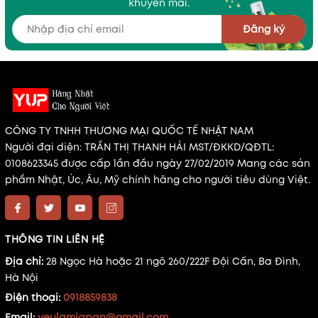
khuyến mãi.
Đăng ký
CÔNG TY TNHH THƯƠNG MẠI QUỐC TẾ NHẬT NAM
Người đại diện: TRẦN THỊ THANH HẢI MST/ĐKKD/QĐTL:
0108623345 được cấp lần đầu ngày 27/02/2019 Mang các sản
phẩm Nhật, Úc, Âu, Mỹ chính hãng cho người tiêu dùng Việt.
THÔNG TIN LIÊN HỆ
Địa chỉ:
28 Ngọc Hà hoặc 21 ngõ 260/222F Đội Cấn, Ba Đình,
Hà Nội
Điện thoại:
0918859838
Email:
yeulamjapan@gmail.com