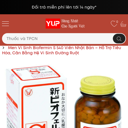
Đổi trả miễn phí lên tới 14 ngày*
0
Trang chủ
Thuốc và các sản phẩm chăm sóc sức khỏe
Men Vi Sinh Biofermin S 540 Viên Nhật Bản – Hỗ Trợ Tiêu
Hóa, Cân Bằng Hệ Vi Sinh Đường Ruột