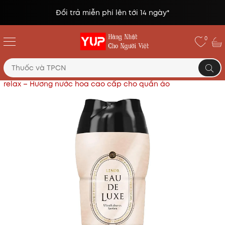
Đổi trả miễn phí lên tới 14 ngày*
0
Trang chủ
Hóa phẩm
Viên xả khô Lenor Eau De Luxe
relax – Hương nước hoa cao cấp cho quần áo