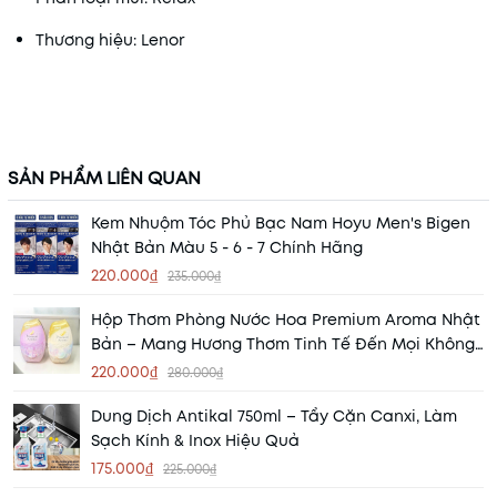
Thương hiệu: Lenor
SẢN PHẨM LIÊN QUAN
Kem Nhuộm Tóc Phủ Bạc Nam Hoyu Men's Bigen
Nhật Bản Màu 5 - 6 - 7 Chính Hãng
220.000₫
235.000₫
Hộp Thơm Phòng Nước Hoa Premium Aroma Nhật
Bản – Mang Hương Thơm Tinh Tế Đến Mọi Không
Gian
220.000₫
280.000₫
Dung Dịch Antikal 750ml – Tẩy Cặn Canxi, Làm
Sạch Kính & Inox Hiệu Quả
175.000₫
225.000₫