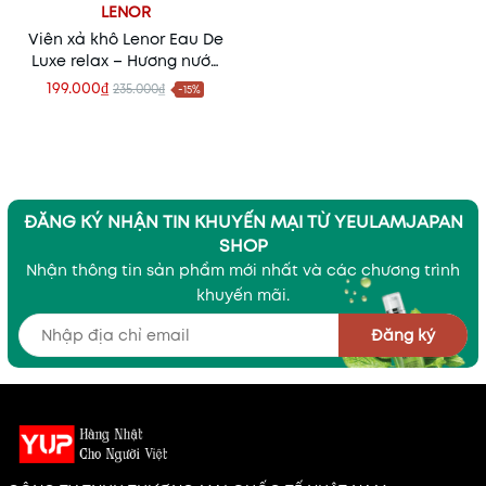
LENOR
Viên xả khô Lenor Eau De
Luxe relax – Hương nước
hoa cao cấp cho quần
199.000₫
235.000₫
-15%
áo
ĐĂNG KÝ NHẬN TIN KHUYẾN MẠI TỪ YEULAMJAPAN
SHOP
Nhận thông tin sản phẩm mới nhất và các chương trình
khuyến mãi.
Đăng ký