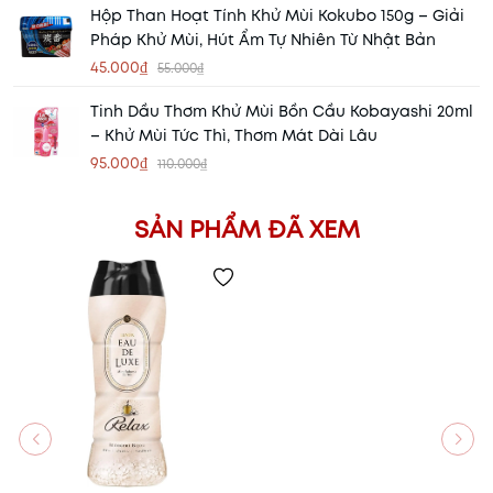
Hộp Than Hoạt Tính Khử Mùi Kokubo 150g – Giải
Pháp Khử Mùi, Hút Ẩm Tự Nhiên Từ Nhật Bản
45.000₫
55.000₫
Tinh Dầu Thơm Khử Mùi Bồn Cầu Kobayashi 20ml
– Khử Mùi Tức Thì, Thơm Mát Dài Lâu
95.000₫
110.000₫
SẢN PHẨM ĐÃ XEM