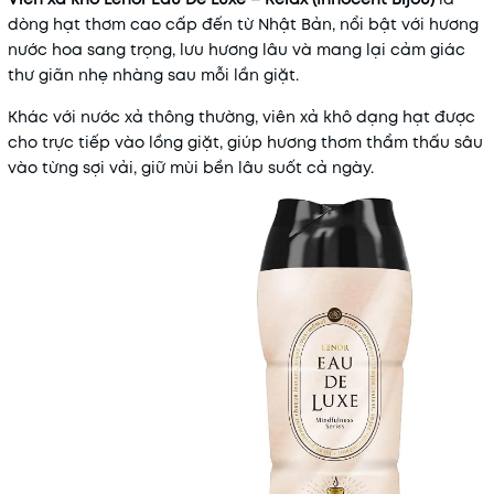
Mã khuyến mãi:
dòng hạt thơm cao cấp đến từ Nhật Bản, nổi bật với hương
nước hoa sang trọng, lưu hương lâu và mang lại cảm giác
Điều kiện:
thư giãn nhẹ nhàng sau mỗi lần giặt.
Khác với nước xả thông thường, viên xả khô dạng hạt được
cho trực tiếp vào lồng giặt, giúp hương thơm thẩm thấu sâu
vào từng sợi vải, giữ mùi bền lâu suốt cả ngày.