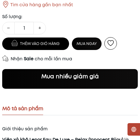
Tìm cửa hàng gần bạn nhất
Số lượng:
−
+
THÊM VÀO GIỎ HÀNG
MUA NGAY
Nhận
Sale
cho mỗi lần mua
Mua nhiều giảm giá
Mô tả sản phẩm
Giới thiệu sản phẩm
Viên xả khô Lenor Eau De Luxe – Relax (Innocent Bijou)
là