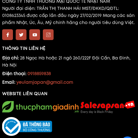
CÔNG TY TNHH THƯƠNG MẠI QUỐC TẾ NHẬT NAM
Người đại diện: TRẦN THỊ THANH HẢI MST/ĐKKD/QĐTL:
0108623345 được cấp lần đầu ngày 27/02/2019 Mang các sản
phẩm Nhật, Úc, Âu, Mỹ chính hãng cho người tiêu dùng Việt.
THÔNG TIN LIÊN HỆ
Địa chỉ:
28 Ngọc Hà hoặc 21 ngõ 260/222F Đội Cấn, Ba Đình,
Hà Nội
Điện thoại:
0918859838
Email:
yeulamjapan@gmail.com
WEBSITE LIÊN QUAN