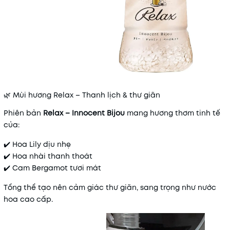
🌿 Mùi hương Relax – Thanh lịch & thư giãn
Phiên bản
Relax – Innocent Bijou
mang hương thơm tinh tế
của:
✔️ Hoa Lily dịu nhẹ
✔️ Hoa nhài thanh thoát
✔️ Cam Bergamot tươi mát
Tổng thể tạo nên cảm giác thư giãn, sang trọng như nước
hoa cao cấp.