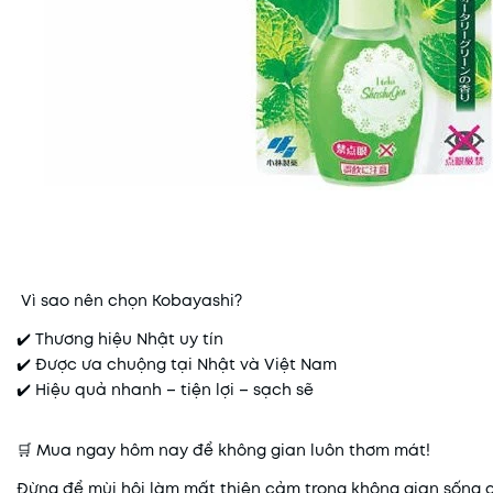
Vì sao nên chọn Kobayashi?
✔️ Thương hiệu Nhật uy tín
✔️ Được ưa chuộng tại Nhật và Việt Nam
✔️ Hiệu quả nhanh – tiện lợi – sạch sẽ
🛒 Mua ngay hôm nay để không gian luôn thơm mát!
Đừng để mùi hôi làm mất thiện cảm trong không gian sống 