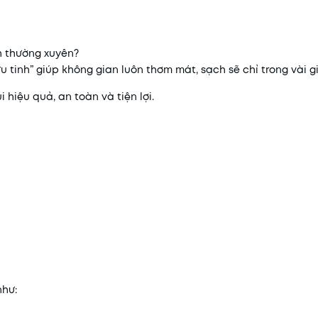
nh thường xuyên?
u tinh” giúp không gian luôn thơm mát, sạch sẽ chỉ trong vài g
hiệu quả, an toàn và tiện lợi.
Mã khuyến mãi:
Điều kiện:
như: