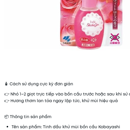
🧴 Cách sử dụng cực kỳ đơn giản
👉 Nhỏ 1–2 giọt trực tiếp vào bồn cầu trước hoặc sau khi sử
👉 Hương thơm lan tỏa ngay lập tức, khử mùi hiệu quả
📦 Thông tin sản phẩm
Tên sản phẩm: Tinh dầu khử mùi bồn cầu Kobayashi