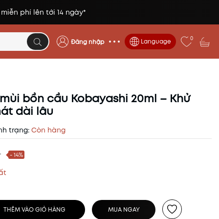
 miễn phí lên tới 14 ngày*
0
Language
Đăng nhập
 mùi bồn cầu Kobayashi 20ml – Khử
át dài lâu
nh trạng:
Còn hàng
₫
- 14%
ất
THÊM VÀO GIỎ HÀNG
MUA NGAY