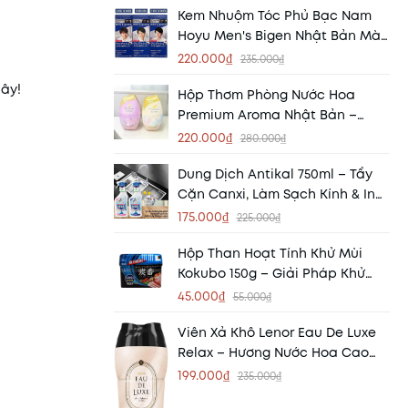
Kem Nhuộm Tóc Phủ Bạc Nam
Hoyu Men's Bigen Nhật Bản Màu
5 - 6 - 7 Chính Hãng
220.000₫
235.000₫
iây!
Hộp Thơm Phòng Nước Hoa
Premium Aroma Nhật Bản –
Mang Hương Thơm Tinh Tế Đến
220.000₫
280.000₫
Mọi Không Gian
Dung Dịch Antikal 750ml – Tẩy
Cặn Canxi, Làm Sạch Kính & Inox
Hiệu Quả
175.000₫
225.000₫
Hộp Than Hoạt Tính Khử Mùi
Kokubo 150g – Giải Pháp Khử
Mùi, Hút Ẩm Tự Nhiên Từ Nhật
45.000₫
55.000₫
Bản
Viên Xả Khô Lenor Eau De Luxe
Relax – Hương Nước Hoa Cao
Cấp Cho Quần Áo
199.000₫
235.000₫