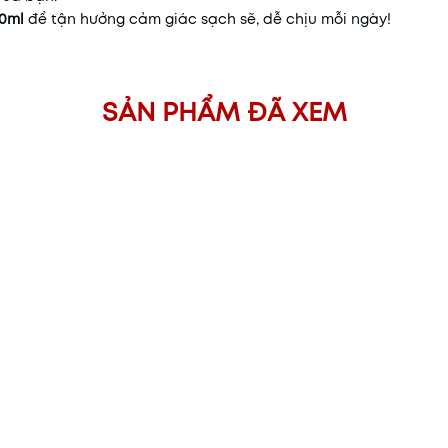
20ml
để tận hưởng cảm giác sạch sẽ, dễ chịu mỗi ngày!
SẢN PHẨM ĐÃ XEM