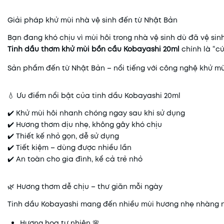
Giải pháp khử mùi nhà vệ sinh đến từ Nhật Bản
Bạn đang khó chịu vì mùi hôi trong nhà vệ sinh dù đã vệ si
Tinh dầu thơm khử mùi bồn cầu Kobayashi 20ml
chính là “cứ
Sản phẩm đến từ Nhật Bản – nổi tiếng với công nghệ khử mùi 
💧 Ưu điểm nổi bật của tinh dầu Kobayashi 20ml
✔️ Khử mùi hôi nhanh chóng ngay sau khi sử dụng
✔️ Hương thơm dịu nhẹ, không gây khó chịu
✔️ Thiết kế nhỏ gọn, dễ sử dụng
✔️ Tiết kiệm – dùng được nhiều lần
✔️ An toàn cho gia đình, kể cả trẻ nhỏ
🌿 Hương thơm dễ chịu – thư giãn mỗi ngày
Tinh dầu Kobayashi mang đến nhiều mùi hương nhẹ nhàng 
Hương hoa tự nhiên 🌸