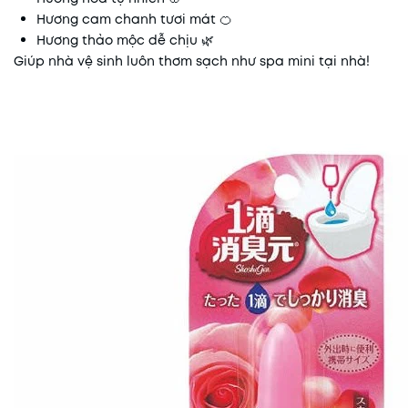
Hương cam chanh tươi mát 🍊
Hương thảo mộc dễ chịu 🌿
Giúp nhà vệ sinh luôn thơm sạch như spa mini tại nhà!