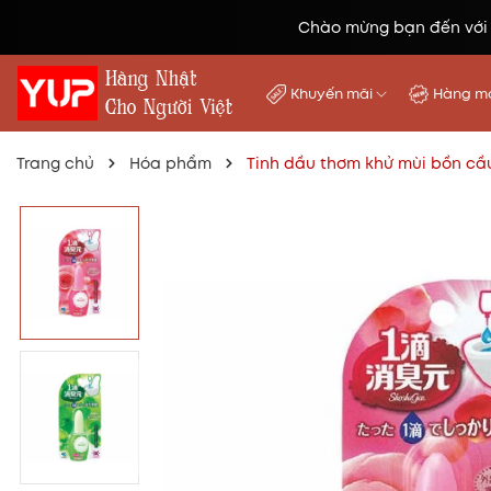
Chào mừng bạn đến với
Khuyến mãi
Hàng mớ
Trang chủ
Hóa phẩm
Tinh dầu thơm khử mùi bồn cầu