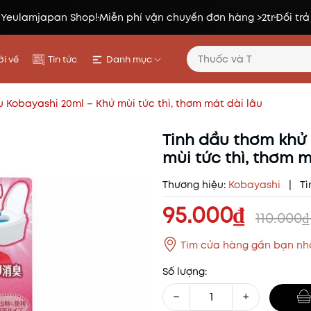
 Yeulamjapan Shop!
Miễn phí vận chuyển đơn hàng >2tr
Đổi trả
i về
Tin tức
Danh mục
 Kobayashi 20ml – Khử mùi tức thì, thơm mát dài lâu
Tinh dầu thơm khử
mùi tức thì, thơm m
Thương hiệu:
Kobayashi
|
Tì
95.000₫
110.000
Tìm cửa hàng gần bạn nh
Số lượng:
−
+