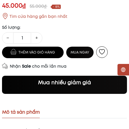
45.000₫
55.000₫
- 18%
Tìm cửa hàng gần bạn nhất
Số lượng:
−
+
THÊM VÀO GIỎ HÀNG
MUA NGAY
Nhận
Sale
cho mỗi lần mua
Mua nhiều giảm giá
Mã khuyến mãi:
Điều kiện:
Mô tả sản phẩm