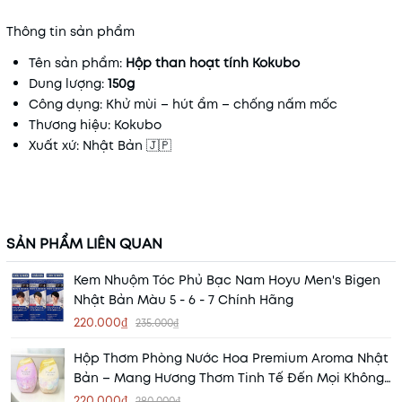
Thông tin sản phẩm
Tên sản phẩm:
Hộp than hoạt tính Kokubo
Dung lượng:
150g
Công dụng: Khử mùi – hút ẩm – chống nấm mốc
Thương hiệu: Kokubo
Xuất xứ: Nhật Bản 🇯🇵
SẢN PHẨM LIÊN QUAN
Kem Nhuộm Tóc Phủ Bạc Nam Hoyu Men's Bigen
Nhật Bản Màu 5 - 6 - 7 Chính Hãng
220.000₫
235.000₫
Hộp Thơm Phòng Nước Hoa Premium Aroma Nhật
Bản – Mang Hương Thơm Tinh Tế Đến Mọi Không
Gian
220.000₫
280.000₫