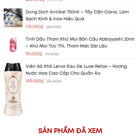
Dung Dịch Antikal 750ml – Tẩy Cặn Canxi, Làm
Sạch Kính & Inox Hiệu Quả
175.000₫
225.000₫
Tinh Dầu Thơm Khử Mùi Bồn Cầu Kobayashi 20ml
– Khử Mùi Tức Thì, Thơm Mát Dài Lâu
95.000₫
110.000₫
Viên Xả Khô Lenor Eau De Luxe Relax – Hương
Nước Hoa Cao Cấp Cho Quần Áo
199.000₫
235.000₫
SẢN PHẨM ĐÃ XEM