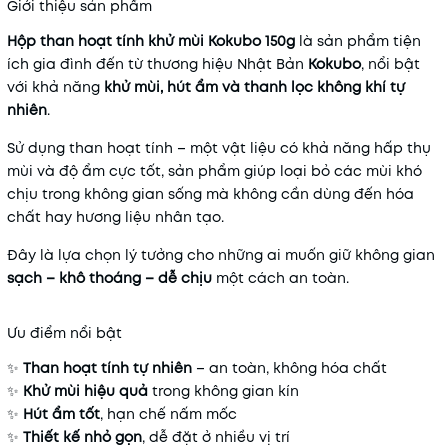
Giới thiệu sản phẩm
Hộp than hoạt tính khử mùi Kokubo 150g
là sản phẩm tiện
ích gia đình đến từ thương hiệu Nhật Bản
Kokubo
, nổi bật
với khả năng
khử mùi, hút ẩm và thanh lọc không khí tự
nhiên
.
Sử dụng than hoạt tính – một vật liệu có khả năng hấp thụ
mùi và độ ẩm cực tốt, sản phẩm giúp loại bỏ các mùi khó
chịu trong không gian sống mà không cần dùng đến hóa
chất hay hương liệu nhân tạo.
Đây là lựa chọn lý tưởng cho những ai muốn giữ không gian
sạch – khô thoáng – dễ chịu
một cách an toàn.
Ưu điểm nổi bật
✨
Than hoạt tính tự nhiên
– an toàn, không hóa chất
✨
Khử mùi hiệu quả
trong không gian kín
✨
Hút ẩm tốt
, hạn chế nấm mốc
✨
Thiết kế nhỏ gọn
, dễ đặt ở nhiều vị trí