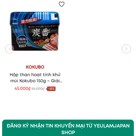
KOKUBO
Hộp than hoạt tính khử
mùi Kokubo 150g – Giải
pháp khử mùi, hút ẩm tự
45.000₫
55.000₫
-18%
nhiên từ Nhật Bản
ĐĂNG KÝ NHẬN TIN KHUYẾN MẠI TỪ YEULAMJAPAN
SHOP