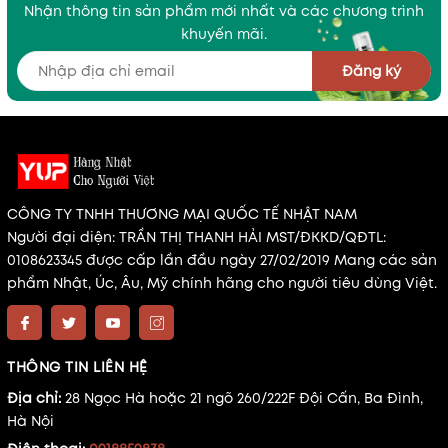
Nhận thông tin sản phẩm mới nhất và các chương trình
khuyến mãi.
Đăng ký
CÔNG TY TNHH THƯƠNG MẠI QUỐC TẾ NHẬT NAM
Người đại diện: TRẦN THỊ THANH HẢI MST/ĐKKD/QĐTL:
0108623345 được cấp lần đầu ngày 27/02/2019 Mang các sản
phẩm Nhật, Úc, Âu, Mỹ chính hãng cho người tiêu dùng Việt.
THÔNG TIN LIÊN HỆ
Địa chỉ:
28 Ngọc Hà hoặc 21 ngõ 260/222F Đội Cấn, Ba Đình,
Hà Nội