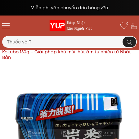
Miễn phí vận chuyển đơn hàng >2tr
0
Trang chủ
Hóa phẩm
Hộp than hoạt tính khử mùi
Kokubo 150g – Giải pháp khử mùi, hút ẩm tự nhiên từ Nhật
Bản