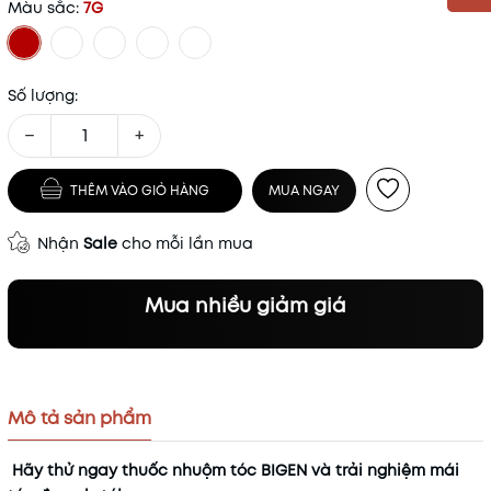
Màu sắc:
7G
Mã khuyến mãi:
Điều kiện:
Số lượng:
−
+
THÊM VÀO GIỎ HÀNG
MUA NGAY
Nhận
Sale
cho mỗi lần mua
Mua nhiều giảm giá
Mô tả sản phẩm
Hãy thử ngay thuốc nhuộm tóc BIGEN và trải nghiệm mái