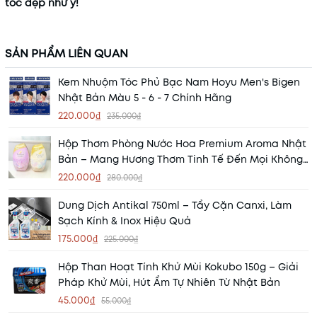
tóc đẹp như ý!
SẢN PHẨM LIÊN QUAN
Kem Nhuộm Tóc Phủ Bạc Nam Hoyu Men's Bigen
Nhật Bản Màu 5 - 6 - 7 Chính Hãng
220.000₫
235.000₫
Hộp Thơm Phòng Nước Hoa Premium Aroma Nhật
Bản – Mang Hương Thơm Tinh Tế Đến Mọi Không
Gian
220.000₫
280.000₫
Dung Dịch Antikal 750ml – Tẩy Cặn Canxi, Làm
Sạch Kính & Inox Hiệu Quả
175.000₫
225.000₫
Hộp Than Hoạt Tính Khử Mùi Kokubo 150g – Giải
Pháp Khử Mùi, Hút Ẩm Tự Nhiên Từ Nhật Bản
45.000₫
55.000₫