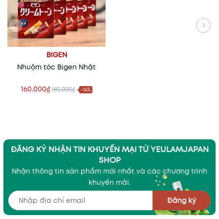
BIGEN
Nhuộm tóc Bigen Nhật
160.000₫
185.000₫
-14%
ĐĂNG KÝ NHẬN TIN KHUYẾN MẠI TỪ YEULAMJAPAN
SHOP
Nhận thông tin sản phẩm mới nhất và các chương trình
khuyến mãi.
Đăng ký