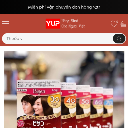
Đổi trả miễn phí lên tới 14 ngày*
0
Trang chủ
Hóa phẩm
Nhuộm tóc Bigen Nhật