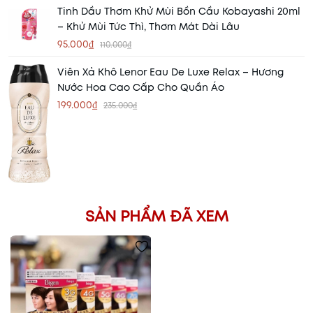
Tinh Dầu Thơm Khử Mùi Bồn Cầu Kobayashi 20ml
– Khử Mùi Tức Thì, Thơm Mát Dài Lâu
95.000₫
110.000₫
Viên Xả Khô Lenor Eau De Luxe Relax – Hương
Nước Hoa Cao Cấp Cho Quần Áo
199.000₫
235.000₫
SẢN PHẨM ĐÃ XEM