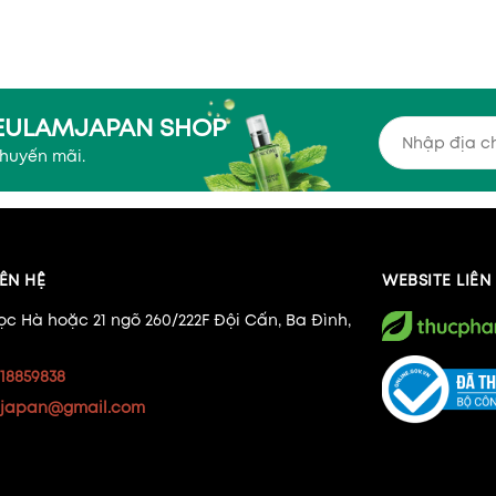
YEULAMJAPAN SHOP
khuyến mãi.
ÊN HỆ
WEBSITE LIÊ
ọc Hà hoặc 21 ngõ 260/222F Đội Cấn, Ba Đình,
18859838
japan@gmail.com