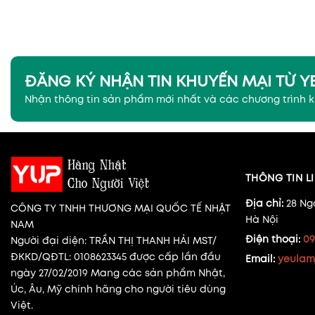
ĐĂNG KÝ NHẬN TIN KHUYẾN MẠI TỪ 
Nhận thông tin sản phẩm mới nhất và các chương trình 
THÔNG TIN LI
Địa chỉ:
28 Ng
CÔNG TY TNHH THƯƠNG MẠI QUỐC TẾ NHẬT
Hà Nội
NAM
Điện thoại:
09
Người đại diện: TRẦN THỊ THANH HẢI MST/
ĐKKD/QĐTL: 0108623345 được cấp lần đầu
Email:
yeulam
ngày 27/02/2019 Mang các sản phẩm Nhật,
Úc, Âu, Mỹ chính hãng cho người tiêu dùng
Việt.