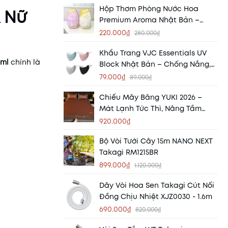
Hộp Thơm Phòng Nước Hoa
 Nữ
Premium Aroma Nhật Bản –
Mang Hương Thơm Tinh Tế Đến
220.000₫
280.000₫
Mọi Không Gian
Khẩu Trang VJC Essentials UV
0ml
chính là
Block Nhật Bản – Chống Nắng,
Chống Tia UV, Lọc Bụi Hiệu Quả
79.000₫
89.000₫
Chiếu Mây Băng YUKI 2026 –
Mát Lạnh Tức Thì, Nâng Tầm
Giấc Ngủ Mùa Hè
920.000₫
Bộ Vòi Tưới Cây 15m NANO NEXT
Takagi RM1215BR
899.000₫
1.120.000₫
Dây Vòi Hoa Sen Takagi Cút Nối
Đồng Chịu Nhiệt XJZ0030 - 1.6m
690.000₫
820.000₫