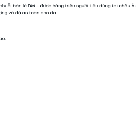
chuỗi bán lẻ DM – được hàng triệu người tiêu dùng tại châu Âu
ợng và độ an toàn cho da.
áo.