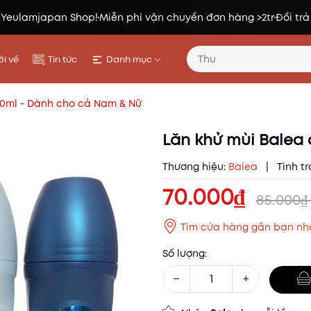
 Yeulamjapan Shop!
Miễn phí vận chuyển đơn hàng >2tr
Đổi trả
i về
Tin tức
Danh mục
50ml - Dành cho cả Nam & Nữ
Lăn khử mùi Balea
Thương hiệu:
Balea
|
Tình tr
70.000₫
85.000₫
Tìm cửa hàng gần bạn nh
Số lượng:
−
+