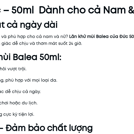
c – 50ml Dành cho cả Nam &
t cả ngày dài
n và phù hợp cho cả nam và nữ?
Lăn khử mùi Balea của Đức 5
 giác dễ chịu và thơm mát suốt 24 giờ.
ùi Balea 50ml:
ôi vượt trội.
g, phù hợp với mọi loại da.
ác dễ chịu cả ngày.
chơi hoặc du lịch.
cực kỳ tiện lợi.
– Đảm bảo chất lượng