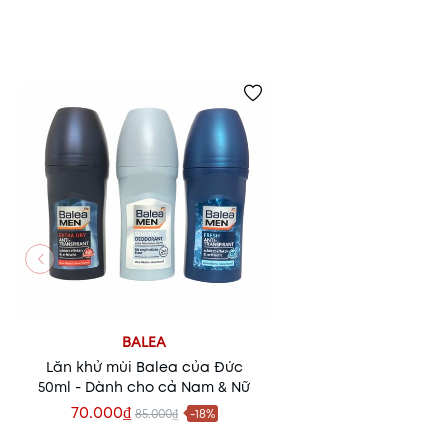
BALEA
Lăn khử mùi Balea của Đức
50ml - Dành cho cả Nam & Nữ
70.000₫
85.000₫
-18%
Xem nhanh