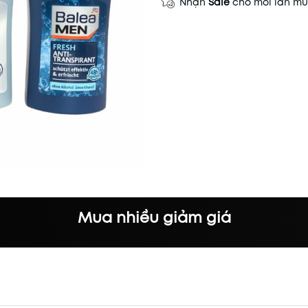
Nhận
Sale
cho mỗi lần m
Mua nhiều giảm giá
Mã khuyến mãi:
Điều kiện: