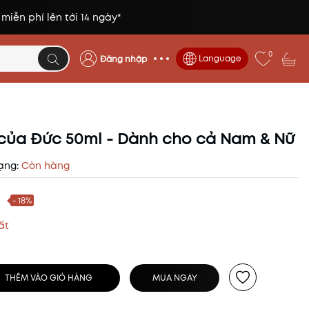
 miễn phí lên tới 14 ngày*
0
Language
Đăng nhập
 của Đức 50ml - Dành cho cả Nam & Nữ
ạng:
Còn hàng
- 18%
ất
THÊM VÀO GIỎ HÀNG
MUA NGAY