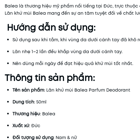
Balea là thương hiệu mỹ phẩm nổi tiếng tại Đức, trực thuộc 
Lăn khử mùi Balea mang đến sự an tâm tuyệt đối về chất lư
Hướng dẫn sử dụng:
Sử dụng sau khi tắm, khi vùng da dưới cánh tay đã khô r
Lăn nhẹ 1–2 lần đều khắp vùng da dưới cánh tay.
Nên dùng mỗi ngày để đạt hiệu quả khử mùi tốt nhất.
Thông tin sản phẩm:
Tên sản phẩm
: Lăn khử mùi Balea Parfum Deodorant
Dung tích
: 50ml
Thương hiệu
: Balea
Xuất xứ
: Đức
Đối tượng sử dụng
: Nam & nữ