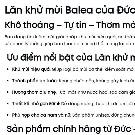
Lăn khử mùi Balea của Đứ
Khô thoáng – Tự tin – Thơm má
Bạn đang tìm kiếm một giải pháp khử mùi hiệu quả, an toà
lựa chọn lý tưởng giúp bạn loại bỏ mùi cơ thể, mang lại cảm
Ưu điểm nổi bật của Lăn khử m
Khử mùi hiệu quả
: Giúp loại bỏ mùi cơ thể, kiểm soát mồ h
Thành phần an toàn
: Không chứa cồn, không gây kích ứn
Hương thơm dịu nhẹ
: Tươi mát như nước hoa, tạo cảm gi
Thiết kế nhỏ gọn 50ml
: Dễ dàng mang theo khi đi làm, đi 
Phù hợp cho cả nam và nữ
: Sản phẩm unisex, dùng chung 
Sản phẩm chính hãng từ Đức 