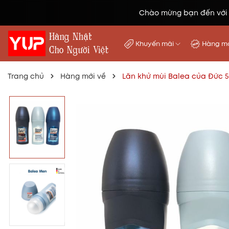
Chào mừng bạn đến với
Khuyến mãi
Hàng mớ
Trang chủ
Hàng mới về
Lăn khử mùi Balea của Đức 