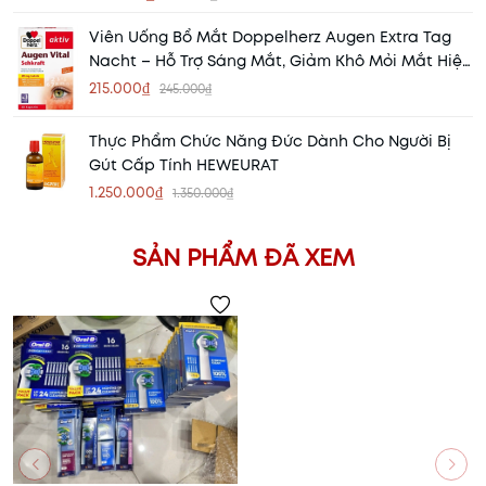
Viên Uống Bổ Mắt Doppelherz Augen Extra Tag
Nacht – Hỗ Trợ Sáng Mắt, Giảm Khô Mỏi Mắt Hiệu
Quả
215.000₫
245.000₫
Thực Phẩm Chức Năng Đức Dành Cho Người Bị
Gút Cấp Tính HEWEURAT
1.250.000₫
1.350.000₫
SẢN PHẨM ĐÃ XEM