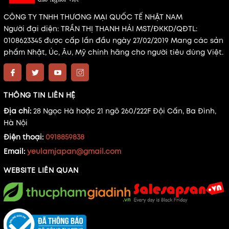
CÔNG TY TNHH THƯƠNG MẠI QUỐC TẾ NHẬT NAM
Người đại diện: TRẦN THỊ THANH HẢI MST/ĐKKD/QĐTL:
0108623345 được cấp lần đầu ngày 27/02/2019 Mang các sản
phẩm Nhật, Úc, Âu, Mỹ chính hãng cho người tiêu dùng Việt.
THÔNG TIN LIÊN HỆ
Địa chỉ:
28 Ngọc Hà hoặc 21 ngõ 260/222F Đội Cấn, Ba Đình,
Hà Nội
Điện thoại:
0918859838
Email:
yeulamjapan@gmail.com
WEBSITE LIÊN QUAN