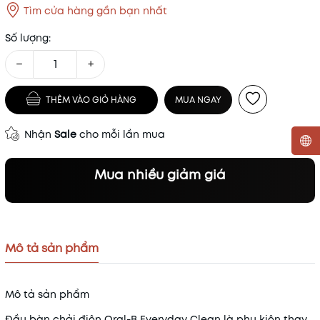
Tìm cửa hàng gần bạn nhất
Số lượng:
−
+
THÊM VÀO GIỎ HÀNG
MUA NGAY
Nhận
Sale
cho mỗi lần mua
Mã khuyến mãi:
Mua nhiều giảm giá
Điều kiện:
Mô tả sản phẩm
Mô tả sản phẩm
Đầu bàn chải điện Oral-B Everyday Clean là phụ kiện thay