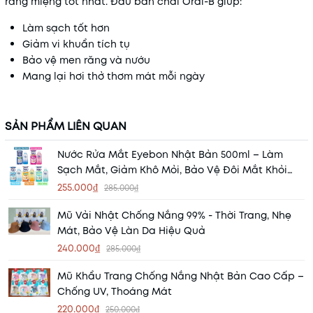
răng miệng tốt nhất. Đầu bàn chải Oral-B giúp:
Làm sạch tốt hơn
Giảm vi khuẩn tích tụ
Bảo vệ men răng và nướu
Mang lại hơi thở thơm mát mỗi ngày
SẢN PHẨM LIÊN QUAN
Nước Rửa Mắt Eyebon Nhật Bản 500ml – Làm
Sạch Mắt, Giảm Khô Mỏi, Bảo Vệ Đôi Mắt Khỏi
Bụi Bẩn
255.000₫
285.000₫
Mũ Vải Nhật Chống Nắng 99% - Thời Trang, Nhẹ
Mát, Bảo Vệ Làn Da Hiệu Quả
240.000₫
285.000₫
Mũ Khẩu Trang Chống Nắng Nhật Bản Cao Cấp –
Chống UV, Thoáng Mát
220.000₫
250.000₫