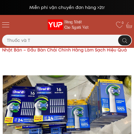
huyển đơn hàng >2tr
Đổi trả miễn p
0
Trang chủ
Sản phẩm nổi bật
Bàn Chải Điện Oral-B
Nhật Bản – Đầu Bàn Chải Chính Hãng Làm Sạch Hiệu Quả