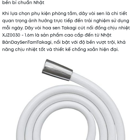
bền bỉ chuẩn Nhật
Khi lựa chọn phụ kiện phòng tắm, dây vòi sen là chi tiết
quan trọng ảnh hưởng trực tiếp đến trải nghiệm sử dụng
mỗi ngày. Dây vòi hoa sen Takagi cút nối đồng chịu nhiệt
XJZ0030 - 1.6m là sản phẩm cao cấp đến từ Nhật
BảnDaySenTamTakagi, nổi bật với độ bền vượt trội, khả
năng chịu nhiệt tốt và thiết kế chống xoắn hiện đại.