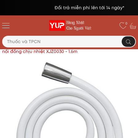
Đổi trả miễn phí lên tới 14 ngày*
0
Trang chủ
Hàng mới về
Dây vòi hoa sen Takagi cút
nối đồng chịu nhiệt XJZ0030 - 1.6m