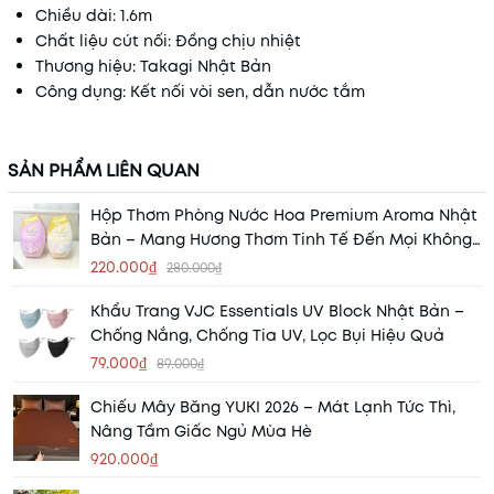
Chiều dài: 1.6m
Chất liệu cút nối: Đồng chịu nhiệt
Thương hiệu: Takagi Nhật Bản
Công dụng: Kết nối vòi sen, dẫn nước tắm
SẢN PHẨM LIÊN QUAN
Hộp Thơm Phòng Nước Hoa Premium Aroma Nhật
Bản – Mang Hương Thơm Tinh Tế Đến Mọi Không
Gian
220.000₫
280.000₫
Khẩu Trang VJC Essentials UV Block Nhật Bản –
Chống Nắng, Chống Tia UV, Lọc Bụi Hiệu Quả
79.000₫
89.000₫
Chiếu Mây Băng YUKI 2026 – Mát Lạnh Tức Thì,
Nâng Tầm Giấc Ngủ Mùa Hè
920.000₫