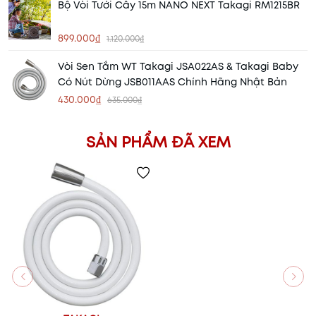
Bộ Vòi Tưới Cây 15m NANO NEXT Takagi RM1215BR
899.000₫
1.120.000₫
Vòi Sen Tắm WT Takagi JSA022AS & Takagi Baby
Có Nút Dừng JSB011AAS Chính Hãng Nhật Bản
430.000₫
635.000₫
SẢN PHẨM ĐÃ XEM