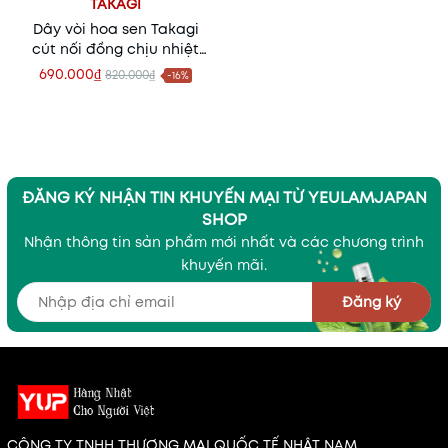
TAKAGI
Dây vòi hoa sen Takagi
cút nối đồng chịu nhiệt
XJZ0030 - 1.6m
690.000₫
820.000₫
-16%
ĐĂNG KÝ NHẬN TIN KHUYẾN MẠI TỪ YEULAMJAPAN
SHOP
Nhận thông tin sản phẩm mới nhất và các chương trình
khuyến mãi.
Đăng ký
CÔNG TY TNHH THƯƠNG MẠI QUỐC TẾ NHẬT NAM