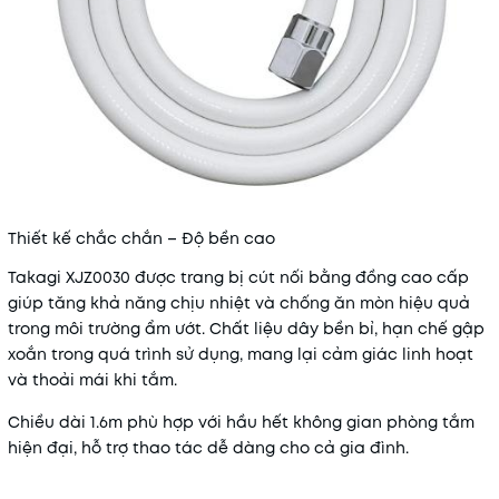
Thiết kế chắc chắn – Độ bền cao
Takagi XJZ0030 được trang bị cút nối bằng đồng cao cấp
giúp tăng khả năng chịu nhiệt và chống ăn mòn hiệu quả
trong môi trường ẩm ướt. Chất liệu dây bền bỉ, hạn chế gập
xoắn trong quá trình sử dụng, mang lại cảm giác linh hoạt
và thoải mái khi tắm.
Chiều dài 1.6m phù hợp với hầu hết không gian phòng tắm
hiện đại, hỗ trợ thao tác dễ dàng cho cả gia đình.