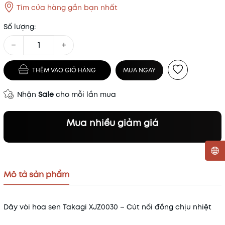
Tìm cửa hàng gần bạn nhất
Số lượng:
−
+
THÊM VÀO GIỎ HÀNG
MUA NGAY
Nhận
Sale
cho mỗi lần mua
Mua nhiều giảm giá
Mã khuyến mãi:
Mô tả sản phẩm
Điều kiện:
Dây vòi hoa sen Takagi XJZ0030 – Cút nối đồng chịu nhiệt