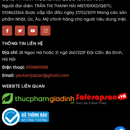
Người đại diện: TRẦN THỊ THANH HẢI MST/ĐKKD/QĐTL:
0108623345 được cấp lần đầu ngày 27/02/2019 Mang các sản
phẩm Nhật, Úc, Âu, Mỹ chính hãng cho người tiêu dùng Việt.
THÔNG TIN LIÊN HỆ
Địa chỉ:
28 Ngọc Hà hoặc 21 ngõ 260/222F Đội Cấn, Ba Đình,
Hà Nội
Điện thoại:
0918859838
Email:
yeulamjapan@gmail.com
WEBSITE LIÊN QUAN