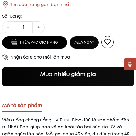
Tìm cửa hàng gần bạn nhất
Số lượng:
−
+
THÊM VÀO GIỎ HÀNG
MUA NGAY
Nhận
Sale
cho mỗi lần mua
Mua nhiều giảm giá
Mã khuyến mãi:
Điều kiện:
Mô tả sản phẩm
Viên uống chống nắng UV Plus+ Block100 là sản phẩm đến
từ Nhật Bản, giúp bảo vệ da khỏi tác hại của tia UV và
ngăn ngừa lão hóa.
Mỗi gói chứa 45 viên, đủ dùng trong 45