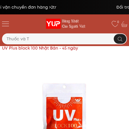
Đổi trả miễn phí lên tới 14 ngày*
0
Trang chủ
Mỹ phẩm, làm đẹp
Viên uống chống nắng
UV Plus block 100 Nhật Bản - 45 ngày