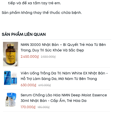
tiếp và để xa tầm tay trẻ em.
Sản phẩm không thay thế thuốc chữa bệnh.
SẢN PHẨM LIÊN QUAN
NMN 30000 Nhật Bản – Bí Quyết Trẻ Hóa Từ Bên
Trong, Duy Trì Sức Khỏe Và Sắc Đẹp
2.450.000₫
2.550.000₫
Viên Uống Trắng Da Trị Nám White EX Nhật Bản -
Hỗ Trợ Làm Sáng Da, Mờ Nám Từ Bên Trong
630.000₫
670.000₫
Serum Chống Lão Hóa NMN Deep Moist Essence
30ml Nhật Bản - Cấp Ẩm, Trẻ Hóa Da
170.000₫
185.000₫