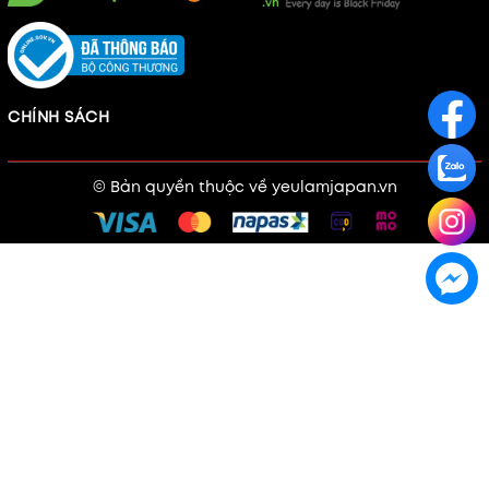
CHÍNH SÁCH
© Bản quyền thuộc về
yeulamjapan.vn