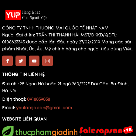
CÔNG TY TNHH THƯƠNG MẠI QUỐC TẾ NHẬT NAM
Người đại diện: TRẦN THỊ THANH HẢI MST/ĐKKD/QĐTL:
0108623345 được cấp lần đầu ngày 27/02/2019 Mang các sản
phẩm Nhật, Úc, Âu, Mỹ chính hãng cho người tiêu dùng Việt.
THÔNG TIN LIÊN HỆ
Địa chỉ:
28 Ngọc Hà hoặc 21 ngõ 260/222F Đội Cấn, Ba Đình,
Hà Nội
Điện thoại:
0918859838
Email:
yeulamjapan@gmail.com
WEBSITE LIÊN QUAN