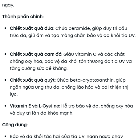
ngày.
Thành phần chính:
Chiết xuất quả dứa:
Chứa ceramide, giúp duy trì cấu
trúc da, giữ ẩm và tạo màng chắn bảo vệ da khỏi tia UV.
Chiết xuất quả cam đỏ:
Giàu vitamin C và các chất
chống oxy hóa, bảo vệ da khỏi tổn thương do tia UV và
tăng cường sức đề kháng.
Chiết xuất quả quýt:
Chứa beta-cryptoxanthin, giúp
ngăn ngừa ung thư da, chống lão hóa và cải thiện thị
lực.
Vitamin E và L-Cystine:
Hỗ trợ bảo vệ da, chống oxy hóa
và duy trì làn da khỏe mạnh.
​
Công dụng:
Bảo vệ da khỏi tác hại của tia UV, ngăn ngừa cháy