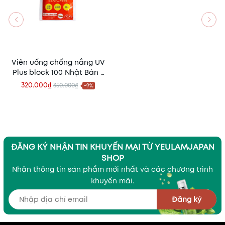
Viên uống chống nắng UV
Plus block 100 Nhật Bản -
45 ngày
320.000₫
350.000₫
-9%
ĐĂNG KÝ NHẬN TIN KHUYẾN MẠI TỪ YEULAMJAPAN
SHOP
Nhận thông tin sản phẩm mới nhất và các chương trình
khuyến mãi.
Đăng ký