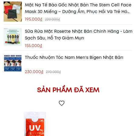
Mặt Nạ Tế Bào Gốc Nhật Bản The Stem Cell Face
Mask 30 Miếng – Dưỡng Ẩm, Phục Hồi Và Trẻ Hóa
Làn Da
195.000₫
220.000₫
Sữa Rửa Mặt Rosette Nhật Bản Chính Hãng - Làm
Sạch Sâu, Hỗ Trợ Giảm Mụn
155.000₫
Thuốc Nhuộm Tóc Nam Men's Bigen Nhật Bản
230.000₫
270.000₫
SẢN PHẨM ĐÃ XEM