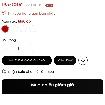
195.000₫
220.000₫
- 12%
Tìm cửa hàng gần bạn nhất
Màu sắc:
Màu đỏ
Số lượng:
−
+
THÊM VÀO GIỎ HÀNG
MUA NGAY
Nhận
Sale
cho mỗi lần mua
Mua nhiều giảm giá