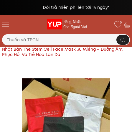
Đổi trả miễn phí lên tới 14 ngày*
0
Trang chủ
Mỹ phẩm, làm đẹp
Mặt Nạ Tế Bào Gốc
Nhật Bản The Stem Cell Face Mask 30 Miếng – Dưỡng Ẩm,
Phục Hồi Và Trẻ Hóa Làn Da