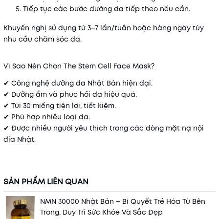
Tiếp tục các bước dưỡng da tiếp theo nếu cần.
Khuyến nghị sử dụng từ 3–7 lần/tuần hoặc hàng ngày tùy
nhu cầu chăm sóc da.
Vì Sao Nên Chọn The Stem Cell Face Mask?
✔ Công nghệ dưỡng da Nhật Bản hiện đại.
✔ Dưỡng ẩm và phục hồi da hiệu quả.
✔ Túi 30 miếng tiện lợi, tiết kiệm.
✔ Phù hợp nhiều loại da.
✔ Được nhiều người yêu thích trong các dòng mặt nạ nội
địa Nhật.
SẢN PHẨM LIÊN QUAN
NMN 30000 Nhật Bản – Bí Quyết Trẻ Hóa Từ Bên
Trong, Duy Trì Sức Khỏe Và Sắc Đẹp