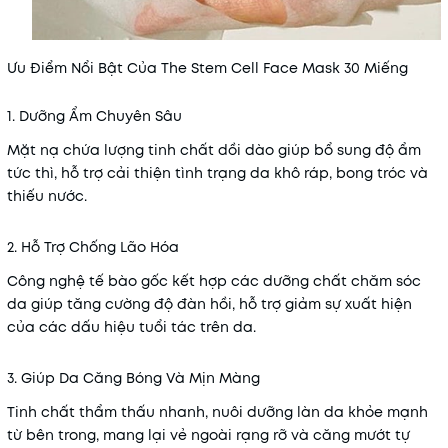
Ưu Điểm Nổi Bật Của The Stem Cell Face Mask 30 Miếng
1. Dưỡng Ẩm Chuyên Sâu
Mặt nạ chứa lượng tinh chất dồi dào giúp bổ sung độ ẩm
tức thì, hỗ trợ cải thiện tình trạng da khô ráp, bong tróc và
thiếu nước.
2. Hỗ Trợ Chống Lão Hóa
Công nghệ tế bào gốc kết hợp các dưỡng chất chăm sóc
da giúp tăng cường độ đàn hồi, hỗ trợ giảm sự xuất hiện
của các dấu hiệu tuổi tác trên da.
3. Giúp Da Căng Bóng Và Mịn Màng
Tinh chất thẩm thấu nhanh, nuôi dưỡng làn da khỏe mạnh
từ bên trong, mang lại vẻ ngoài rạng rỡ và căng mướt tự