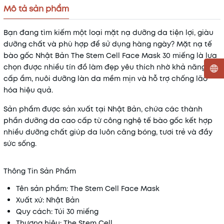
Mô tả sản phẩm
Bạn đang tìm kiếm một loại mặt nạ dưỡng da tiện lợi, giàu
dưỡng chất và phù hợp để sử dụng hàng ngày? Mặt nạ tế
bào gốc Nhật Bản The Stem Cell Face Mask 30 miếng là lựa
chọn được nhiều tín đồ làm đẹp yêu thích nhờ khả năng
cấp ẩm, nuôi dưỡng làn da mềm mịn và hỗ trợ chống lão
hóa hiệu quả.
Mã khuyến mãi:
Sản phẩm được sản xuất tại Nhật Bản, chứa các thành
Điều kiện:
phần dưỡng da cao cấp từ công nghệ tế bào gốc kết hợp
nhiều dưỡng chất giúp da luôn căng bóng, tươi trẻ và đầy
sức sống.
Thông Tin Sản Phẩm
Tên sản phẩm: The Stem Cell Face Mask
Xuất xứ: Nhật Bản
Quy cách: Túi 30 miếng
Thương hiệu: The Stem Cell