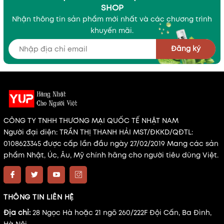
SHOP
Nhận thông tin sản phẩm mới nhất và các chương trình
khuyến mãi.
Đăng ký
CÔNG TY TNHH THƯƠNG MẠI QUỐC TẾ NHẬT NAM
Người đại diện: TRẦN THỊ THANH HẢI MST/ĐKKD/QĐTL:
0108623345 được cấp lần đầu ngày 27/02/2019 Mang các sản
phẩm Nhật, Úc, Âu, Mỹ chính hãng cho người tiêu dùng Việt.
THÔNG TIN LIÊN HỆ
Địa chỉ:
28 Ngọc Hà hoặc 21 ngõ 260/222F Đội Cấn, Ba Đình,
Hà Nội