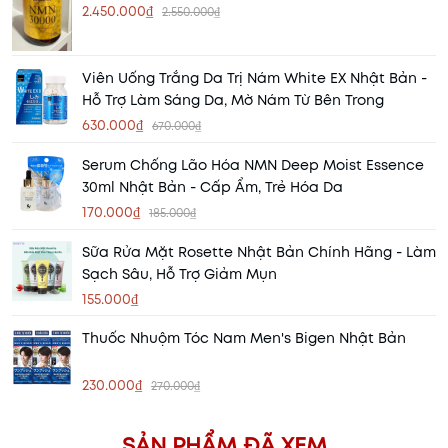
2.450.000₫
2.550.000₫
Viên Uống Trắng Da Trị Nám White EX Nhật Bản -
Hỗ Trợ Làm Sáng Da, Mờ Nám Từ Bên Trong
630.000₫
670.000₫
Serum Chống Lão Hóa NMN Deep Moist Essence
30ml Nhật Bản - Cấp Ẩm, Trẻ Hóa Da
170.000₫
185.000₫
Sữa Rửa Mặt Rosette Nhật Bản Chính Hãng - Làm
Sạch Sâu, Hỗ Trợ Giảm Mụn
155.000₫
Thuốc Nhuộm Tóc Nam Men's Bigen Nhật Bản
230.000₫
270.000₫
SẢN PHẨM ĐÃ XEM