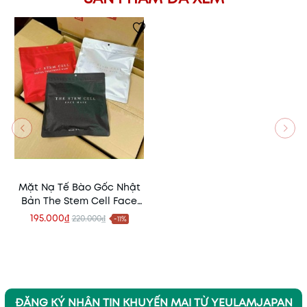
Mặt Nạ Tế Bào Gốc Nhật
Bản The Stem Cell Face
Mask 30 Miếng – Dưỡng
195.000₫
220.000₫
-11%
Ẩm, Phục Hồi Và Trẻ Hóa
Làn Da
ĐĂNG KÝ NHẬN TIN KHUYẾN MẠI TỪ YEULAMJAPAN