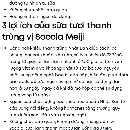
dưỡng tự nhiên từ sữa
Không chứa chất bảo quản
Hương vị thơm ngon đa dạng
3 lợi ích của sữa tươi thanh
trùng vị Socola Meiji
Công nghệ siêu thanh trùng Nhật Bản giúp tách lọc
những loại hại khuẩn siêu nhỏ, xử lý ở nhiệt độ 72-75oC
trong 30 giây rồi làm lạnh nhanh ở 4oC giữ lại trọn vẹn
lượng Vitamin và khoáng chất từ sữa bò tươi nguyên
chất cùng công nghệ bao bì cao cấp, hiện đại giúp đảm
bảo được độ tươi ngon cũng như có hạn sử dụng dài
hơn là 38 ngày (ngay cả khi đã mở hộp có thể sử dụng
trong vòng 10 ngày).
Nguồn sữa chất lượng cao theo tiêu chuẩn Nhật Bản từ
các vùng nổi tiếng, không hormones tăng trưởng, quy
trình kiểm soát đầu vào nghiêm ngặt.
Không chất bảo quản, không đường nhưng đậm vị
Socola, tươi lành thanh mát từ lần uống đầu tiên.