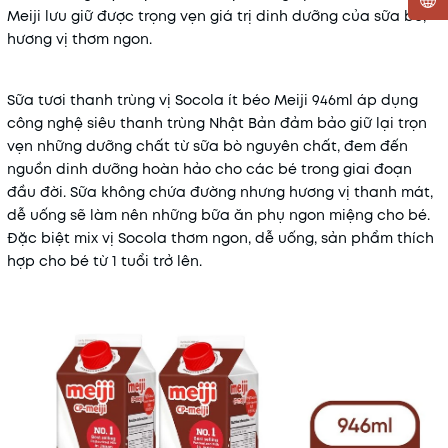
Meiji lưu giữ được trọng vẹn giá trị dinh dưỡng của sữa bò,
hương vị thơm ngon.
Mã khuyến mãi:
Điều kiện:
Sữa tươi thanh trùng vị Socola ít béo Meiji 946ml áp dụng
công nghệ siêu thanh trùng Nhật Bản đảm bảo giữ lại trọn
vẹn những dưỡng chất từ sữa bò nguyên chất, đem đến
nguồn dinh dưỡng hoàn hảo cho các bé trong giai đoạn
đầu đời. Sữa không chứa đường nhưng hương vị thanh mát,
dễ uống sẽ làm nên những bữa ăn phụ ngon miệng cho bé.
Đặc biệt mix vị Socola thơm ngon, dễ uống, sản phẩm thích
hợp cho bé từ 1 tuổi trở lên.