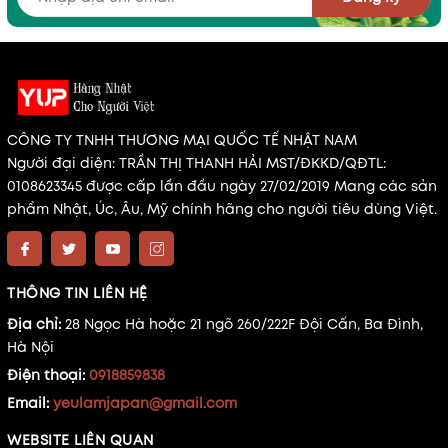
CÔNG TY TNHH THƯƠNG MẠI QUỐC TẾ NHẬT NAM
Người đại diện: TRẦN THỊ THANH HẢI MST/ĐKKD/QĐTL:
0108623345 được cấp lần đầu ngày 27/02/2019 Mang các sản
phẩm Nhật, Úc, Âu, Mỹ chính hãng cho người tiêu dùng Việt.
THÔNG TIN LIÊN HỆ
Địa chỉ:
28 Ngọc Hà hoặc 21 ngõ 260/222F Đội Cấn, Ba Đình,
Hà Nội
Điện thoại:
0918859838
Email:
yeulamjapan@gmail.com
WEBSITE LIÊN QUAN