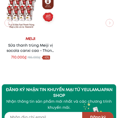
MEIJI
Sữa thanh trùng Meiji vị
socola canxi cao - Thùng
12 hộp
710.000₫
785.000₫
-10%
ĐĂNG KÝ NHẬN TIN KHUYẾN MẠI TỪ YEULAMJAPAN
SHOP
Nhận thông tin sản phẩm mới nhất và các chương trình
khuyến mãi.
Đăng ký