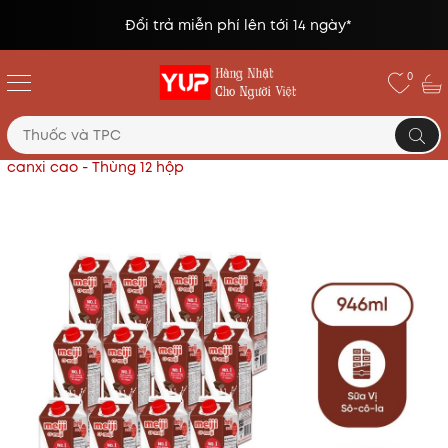
Đổi trả miễn phí lên tới 14 ngày*
0
Trang chủ
Sữa Meiji
Sữa thanh trùng Meiji vị socola
canxi cao - Thùng 12 hộp