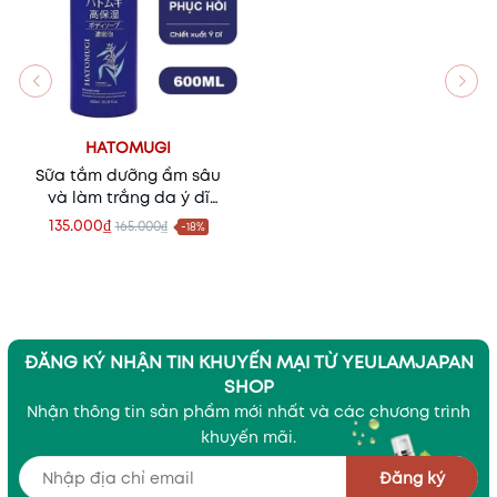
HATOMUGI
Sữa tắm dưỡng ẩm sâu
và làm trắng da ý dĩ
Hatomugi 600ml
135.000₫
165.000₫
-18%
ĐĂNG KÝ NHẬN TIN KHUYẾN MẠI TỪ YEULAMJAPAN
SHOP
Nhận thông tin sản phẩm mới nhất và các chương trình
khuyến mãi.
Đăng ký