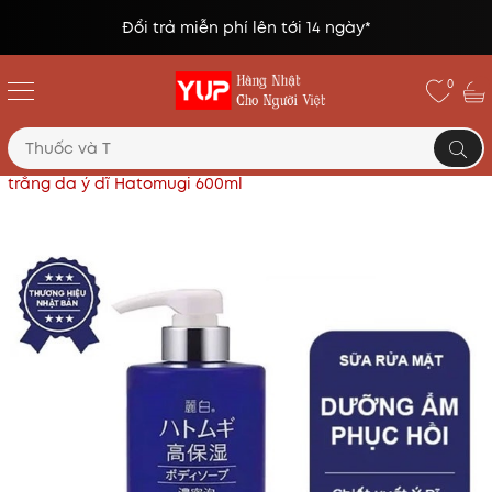
Đổi trả miễn phí lên tới 14 ngày*
0
Trang chủ
Sữa tắm
Sữa tắm dưỡng ẩm sâu và làm
trắng da ý dĩ Hatomugi 600ml