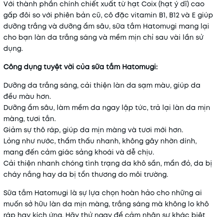
Với thành phần chính chiết xuất từ hạt Coix (hạt ý dĩ) cao
gấp đôi so với phiên bản cũ, cô đặc vitamin B1, B12 và E giúp
dưỡng trắng và dưỡng ẩm sâu, sữa tắm Hatomugi mang lại
cho bạn làn da trắng sáng và mềm mịn chỉ sau vài lần sử
dụng.
Công dụng tuyệt vời của sữa tắm Hatomugi:
Dưỡng da trắng sáng, cải thiện làn da sạm màu, giúp da
đều màu hơn.
Dưỡng ẩm sâu, làm mềm da ngay lập tức, trả lại làn da mịn
màng, tươi tắn.
Giảm sự thô ráp, giúp da mịn màng và tươi mới hơn.
Lỏng như nước, thẩm thấu nhanh, không gây nhờn dính,
mang đến cảm giác sảng khoái và dễ chịu.
Cải thiện nhanh chóng tình trạng da khô sần, mẩn đỏ, da bị
cháy nắng hay da bị tổn thương do môi trường.
Sữa tắm Hatomugi là sự lựa chọn hoàn hảo cho những ai
muốn sở hữu làn da mịn màng, trắng sáng mà không lo khô
ráp hay kích ứng. Hãy thử ngay để cảm nhận sự khác biệt