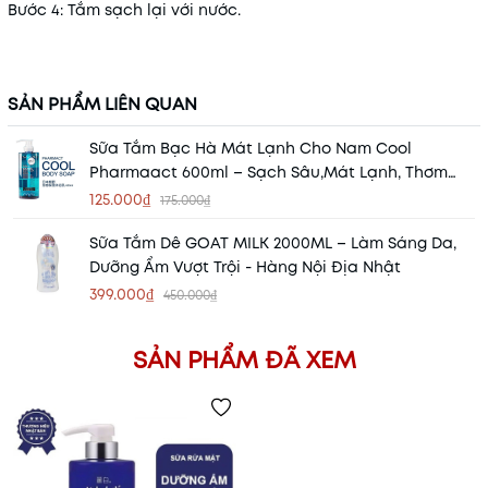
Bước 4: Tắm sạch lại với nước.
SẢN PHẨM LIÊN QUAN
Sữa Tắm Bạc Hà Mát Lạnh Cho Nam Cool
Pharmaact 600ml – Sạch Sâu,mát Lạnh, Thơm
Lâu Chuẩn Đàn Ông
125.000₫
175.000₫
Sữa Tắm Dê GOAT MILK 2000ML – Làm Sáng Da,
Dưỡng Ẩm Vượt Trội - Hàng Nội Địa Nhật
399.000₫
450.000₫
SẢN PHẨM ĐÃ XEM