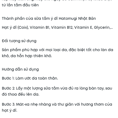
từ lần tắm đầu tiên
Thành phần của sữa tắm ý dĩ Hatomugi Nhật Bản
Hạt ý dĩ (Coix), Vitamin B1, Vitamin B12, Vitamin E, Glycerin,...
Đối tượng sử dụng
Sản phẩm phù hợp với mọi loại da, đặc biệt tốt cho làn da
khô, da hỗn hợp thiên khô.
Hướng dẫn sử dụng
Bước 1: Làm ướt da toàn thân.
Bước 2: Lấy một lượng sữa tắm vừa đủ ra lòng bàn tay, sau
đó thoa đều lên da.
Bước 3: Mát-xa nhẹ nhàng và thư giãn với hương thơm của
hạt ý dĩ.