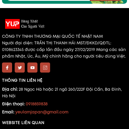
CÔNG TY TNHH THƯƠNG MẠI QUỐC TẾ NHẬT NAM
Người đại diện: TRẦN THỊ THANH HẢI MST/ĐKKD/QĐTL:
0108623345 được cấp lần đầu ngày 27/02/2019 Mang các sản
phẩm Nhật, Úc, Âu, Mỹ chính hãng cho người tiêu dùng Việt.
THÔNG TIN LIÊN HỆ
Địa chỉ:
28 Ngọc Hà hoặc 21 ngõ 260/222F Đội Cấn, Ba Đình,
Hà Nội
Điện thoại:
0918859838
Email:
yeulamjapan@gmail.com
WEBSITE LIÊN QUAN