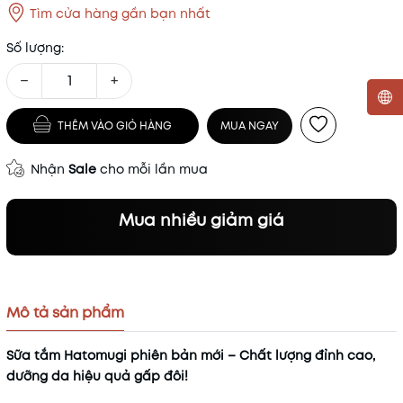
Tìm cửa hàng gần bạn nhất
Số lượng:
−
+
THÊM VÀO GIỎ HÀNG
MUA NGAY
Mã khuyến mãi:
Nhận
Sale
cho mỗi lần mua
Điều kiện:
Mua nhiều giảm giá
Mô tả sản phẩm
Sữa tắm Hatomugi phiên bản mới – Chất lượng đỉnh cao,
dưỡng da hiệu quả gấp đôi!