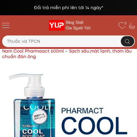
Đổi trả miễn phí lên tới 14 ngày*
0
Trang chủ
Sữa tắm
Sữa Tắm Bạc Hà Mát Lạnh Cho
Nam Cool Pharmaact 600ml – Sạch sâu,mát lạnh, thơm lâu
chuẩn đàn ông