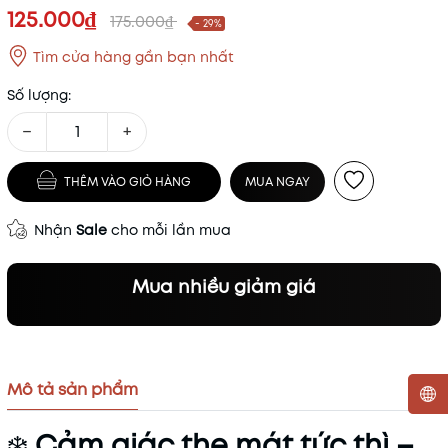
125.000₫
175.000₫
- 29%
Tìm cửa hàng gần bạn nhất
Số lượng:
−
+
THÊM VÀO GIỎ HÀNG
MUA NGAY
Nhận
Sale
cho mỗi lần mua
Mua nhiều giảm giá
Mô tả sản phẩm
❄️
Cảm giác the mát tức thì –
Mã khuyến mãi: