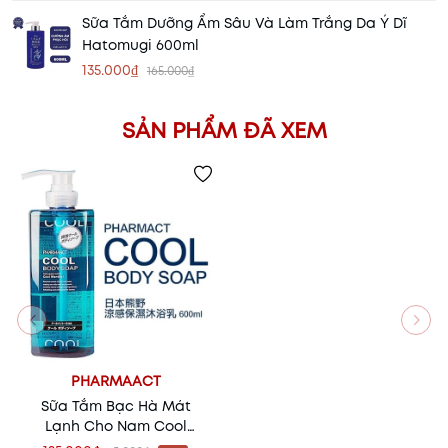
Sữa Tắm Dưỡng Ẩm Sâu Và Làm Trắng Da Ý Dĩ
Hatomugi 600ml
135.000₫
165.000₫
SẢN PHẨM ĐÃ XEM
PHARMAACT
Sữa Tắm Bạc Hà Mát
Lạnh Cho Nam Cool
Pharmaact 600ml – Sạch