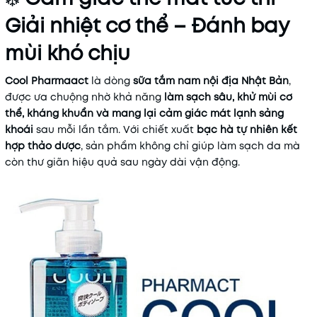
Giải nhiệt cơ thể – Đánh bay
Điều kiện:
mùi khó chịu
Cool Pharmaact
là dòng
sữa tắm nam nội địa Nhật Bản
,
được ưa chuộng nhờ khả năng
làm sạch sâu, khử mùi cơ
thể, kháng khuẩn và mang lại cảm giác mát lạnh sảng
khoái
sau mỗi lần tắm. Với chiết xuất
bạc hà tự nhiên kết
hợp thảo dược
, sản phẩm không chỉ giúp làm sạch da mà
còn thư giãn hiệu quả sau ngày dài vận động.