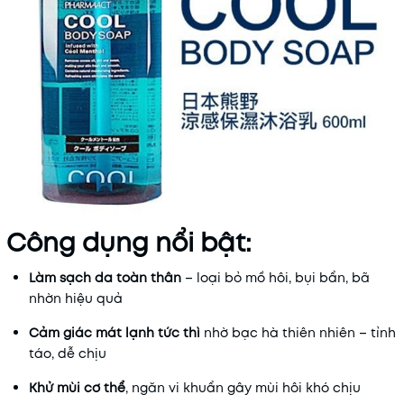
Công dụng nổi bật:
Làm sạch da toàn thân
– loại bỏ mồ hôi, bụi bẩn, bã
nhờn hiệu quả
Cảm giác mát lạnh tức thì
nhờ bạc hà thiên nhiên – tỉnh
táo, dễ chịu
Khử mùi cơ thể
, ngăn vi khuẩn gây mùi hôi khó chịu