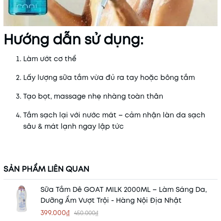
Hướng dẫn sử dụng:
Làm ướt cơ thể
Lấy lượng sữa tắm vừa đủ ra tay hoặc bông tắm
Tạo bọt, massage nhẹ nhàng toàn thân
Tắm sạch lại với nước mát – cảm nhận làn da sạch
sâu & mát lạnh ngay lập tức
SẢN PHẨM LIÊN QUAN
Sữa Tắm Dê GOAT MILK 2000ML – Làm Sáng Da,
Dưỡng Ẩm Vượt Trội - Hàng Nội Địa Nhật
399.000₫
450.000₫