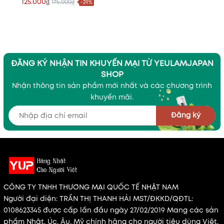
125.000₫
175.000₫
-29%
sâu,mát lạnh, thơm lâu
chuẩn đàn ông
ĐĂNG KÝ NHẬN TIN KHUYẾN MẠI TỪ YEULAMJAPAN
SHOP
Nhận thông tin sản phẩm mới nhất và các chương trình
khuyến mãi.
Đăng ký
CÔNG TY TNHH THƯƠNG MẠI QUỐC TẾ NHẬT NAM
Người đại diện: TRẦN THỊ THANH HẢI MST/ĐKKD/QĐTL:
0108623345 được cấp lần đầu ngày 27/02/2019 Mang các sản
phẩm Nhật, Úc, Âu, Mỹ chính hãng cho người tiêu dùng Việt.