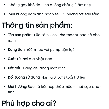
Không gây khô da – có dưỡng chất giữ ẩm nhẹ
Mùi hương nam tính, sạch sẽ, lưu hương tốt sau tắm
Thông tin sản phẩm:
Tên sản phẩm
: Sữa tắm Cool Pharmaact bạc hà cho
nam
Dung tích
: 600ml (có vòi pump tiện lợi)
Xuất xứ
: Nội địa Nhật Bản
Kết cấu
: Dạng gel trong mát lạnh
Đối tượng sử dụng
: Nam giới từ 15 tuổi trở lên
Mùi hương
: Bạc hà kết hợp thảo mộc – mát sạch, nam
tính
Phù hợp cho ai?