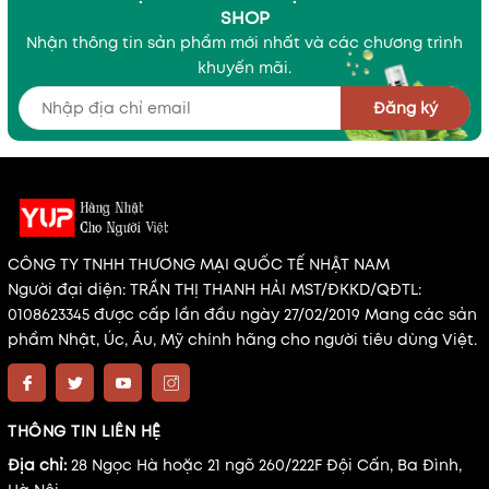
SHOP
Nhận thông tin sản phẩm mới nhất và các chương trình
khuyến mãi.
Đăng ký
CÔNG TY TNHH THƯƠNG MẠI QUỐC TẾ NHẬT NAM
Người đại diện: TRẦN THỊ THANH HẢI MST/ĐKKD/QĐTL:
0108623345 được cấp lần đầu ngày 27/02/2019 Mang các sản
phẩm Nhật, Úc, Âu, Mỹ chính hãng cho người tiêu dùng Việt.
THÔNG TIN LIÊN HỆ
Địa chỉ:
28 Ngọc Hà hoặc 21 ngõ 260/222F Đội Cấn, Ba Đình,