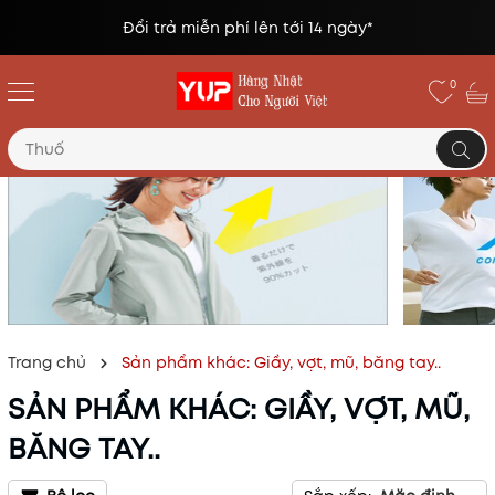
Đổi trả miễn phí lên tới 14 ngày*
0
Trang chủ
Sản phẩm khác: Giầy, vợt, mũ, băng tay..
SẢN PHẨM KHÁC: GIẦY, VỢT, MŨ,
BĂNG TAY..