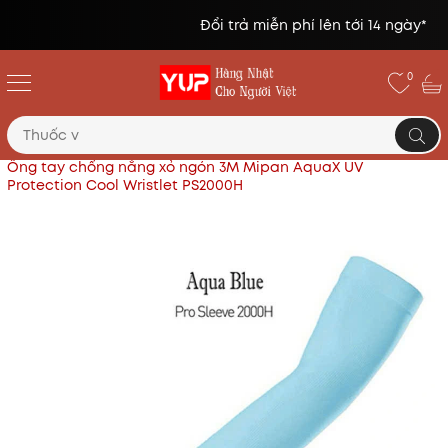
Đổi trả miễn phí lên tới 14 ngày*
0
Trang chủ
Sản phẩm khác: Giầy, vợt, mũ, băng tay..
Ống tay chống nắng xỏ ngón 3M Mipan AquaX UV
Protection Cool Wristlet PS2000H