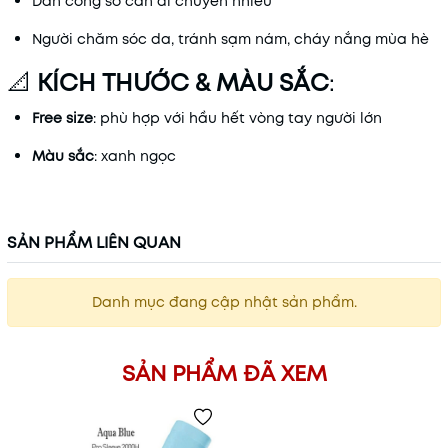
Dân công sở cần di chuyển nhiều
Người chăm sóc da, tránh sạm nám, cháy nắng mùa hè
📐
KÍCH THƯỚC & MÀU SẮC
:
Free size
: phù hợp với hầu hết vòng tay người lớn
Màu sắc
: xanh ngọc
SẢN PHẨM LIÊN QUAN
Danh mục đang cập nhật sản phẩm.
SẢN PHẨM ĐÃ XEM