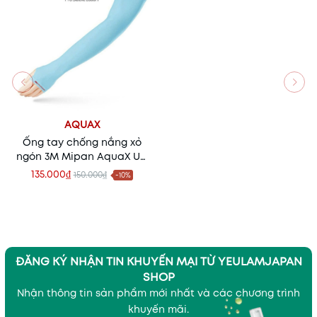
AQUAX
Ống tay chống nắng xỏ
ngón 3M Mipan AquaX UV
Protection Cool Wristlet
135.000₫
150.000₫
-10%
PS2000H
ĐĂNG KÝ NHẬN TIN KHUYẾN MẠI TỪ YEULAMJAPAN
SHOP
Nhận thông tin sản phẩm mới nhất và các chương trình
khuyến mãi.