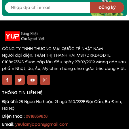
Đăng ký
CÔNG TY TNHH THƯƠNG MẠI QUỐC TẾ NHẬT NAM
Người đại diện: TRẦN THỊ THANH HẢI MST/ĐKKD/QĐTL:
0108623345 được cấp lần đầu ngày 27/02/2019 Mang các sản
phẩm Nhật, Úc, Âu, Mỹ chính hãng cho người tiêu dùng Việt.
THÔNG TIN LIÊN HỆ
Địa chỉ:
28 Ngọc Hà hoặc 21 ngõ 260/222F Đội Cấn, Ba Đình,
Hà Nội
Điện thoại:
0918859838
Email:
yeulamjapan@gmail.com