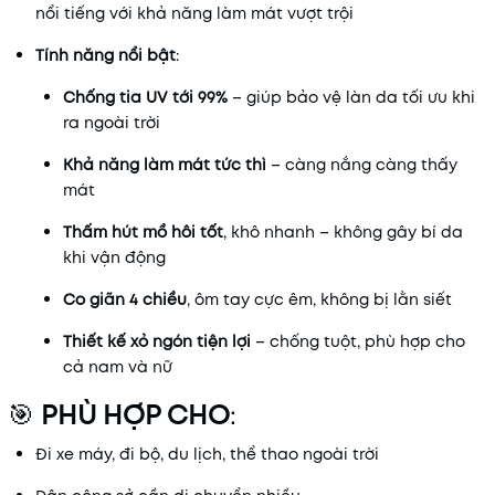
nổi tiếng với khả năng làm mát vượt trội
Tính năng nổi bật
:
Chống tia UV tới 99%
– giúp bảo vệ làn da tối ưu khi
ra ngoài trời
Khả năng làm mát tức thì
– càng nắng càng thấy
mát
Thấm hút mồ hôi tốt
, khô nhanh – không gây bí da
khi vận động
Co giãn 4 chiều
, ôm tay cực êm, không bị lằn siết
Thiết kế xỏ ngón tiện lợi
– chống tuột, phù hợp cho
cả nam và nữ
🎯
PHÙ HỢP CHO
:
Đi xe máy, đi bộ, du lịch, thể thao ngoài trời