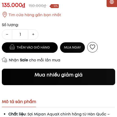
135.000₫
150.000₫
- 10%
Mã khuyến mãi:
Tìm cửa hàng gần bạn nhất
Điều kiện:
Số lượng:
−
+
THÊM VÀO GIỎ HÀNG
MUA NGAY
Nhận
Sale
cho mỗi lần mua
Mua nhiều giảm giá
Mô tả sản phẩm
Chất liệu
: Sợi Mipan AquaX chính hãng từ Hàn Quốc –