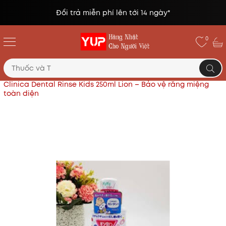
Đổi trả miễn phí lên tới 14 ngày*
0
Trang chủ
Sản phẩm cho bé
Nước súc miệng trẻ em
Clinica Dental Rinse Kids 250ml Lion – Bảo vệ răng miệng
toàn diện