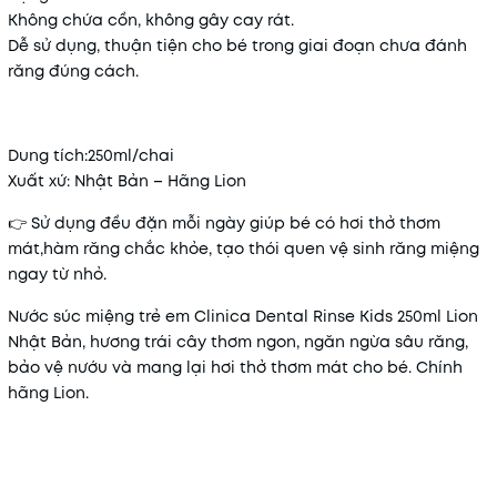
Không chứa cồn, không gây cay rát.
Dễ sử dụng, thuận tiện cho bé trong giai đoạn chưa đánh
răng đúng cách.
Dung tích:250ml/chai
Xuất xứ: Nhật Bản – Hãng Lion
👉 Sử dụng đều đặn mỗi ngày giúp bé có hơi thở thơm
mát,hàm răng chắc khỏe, tạo thói quen vệ sinh răng miệng
ngay từ nhỏ.
Nước súc miệng trẻ em Clinica Dental Rinse Kids 250ml Lion
Nhật Bản, hương trái cây thơm ngon, ngăn ngừa sâu răng,
bảo vệ nướu và mang lại hơi thở thơm mát cho bé. Chính
hãng Lion.