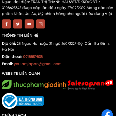
Người đại diện: TRẦN THỊ THANH HẢI MST/ĐKKD/QĐTL:
0108623345 được cấp lần đầu ngày 27/02/2019 Mang các sản
phẩm Nhật, Úc, Âu, Mỹ chính hãng cho người tiêu dùng Việt.
THÔNG TIN LIÊN HỆ
Địa chỉ:
28 Ngọc Hà hoặc 21 ngõ 260/222F Đội Cấn, Ba Đình,
Hà Nội
Điện thoại:
0918859838
Email:
yeulamjapan@gmail.com
WEBSITE LIÊN QUAN
CHÍNH SÁCH