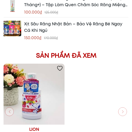
Tháng+) – Tập Làm Quen Chăm Sóc Răng Miệng
Cho Bé
100.000₫
125.000₫
Xịt Sâu Răng Nhật Bản – Bảo Vệ Răng Bé Ngay
Cả Khi Ngủ
150.000₫
170.000₫
SẢN PHẨM ĐÃ XEM
LION