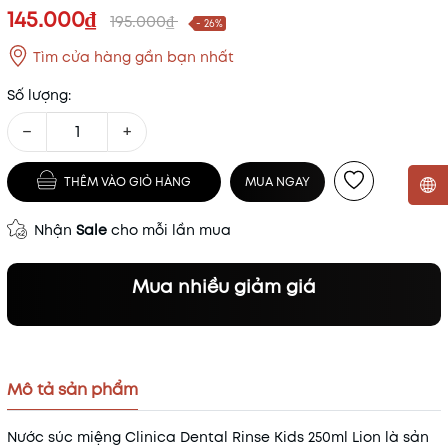
145.000₫
195.000₫
- 26%
Tìm cửa hàng gần bạn nhất
Số lượng:
−
+
THÊM VÀO GIỎ HÀNG
MUA NGAY
Mã khuyến mãi:
Nhận
Sale
cho mỗi lần mua
Điều kiện:
Mua nhiều giảm giá
Mô tả sản phẩm
Nước súc miệng Clinica Dental Rinse Kids 250ml Lion là sản