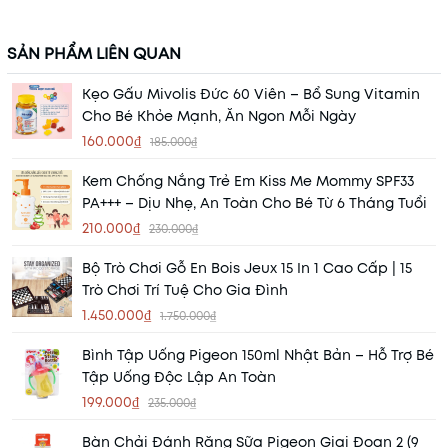
SẢN PHẨM LIÊN QUAN
Kẹo Gấu Mivolis Đức 60 Viên – Bổ Sung Vitamin
Cho Bé Khỏe Mạnh, Ăn Ngon Mỗi Ngày
160.000₫
185.000₫
Kem Chống Nắng Trẻ Em Kiss Me Mommy SPF33
PA+++ – Dịu Nhẹ, An Toàn Cho Bé Từ 6 Tháng Tuổi
210.000₫
230.000₫
Bộ Trò Chơi Gỗ En Bois Jeux 15 In 1 Cao Cấp | 15
Trò Chơi Trí Tuệ Cho Gia Đình
1.450.000₫
1.750.000₫
Bình Tập Uống Pigeon 150ml Nhật Bản – Hỗ Trợ Bé
Tập Uống Độc Lập An Toàn
199.000₫
235.000₫
Bàn Chải Đánh Răng Sữa Pigeon Giai Đoạn 2 (9