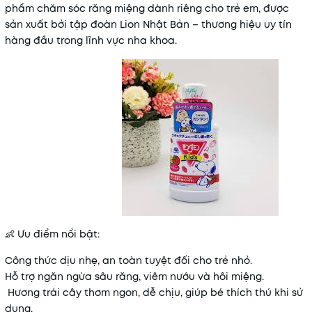
phẩm chăm sóc răng miệng dành riêng cho trẻ em, được
sản xuất bởi tập đoàn Lion Nhật Bản – thương hiệu uy tín
hàng đầu trong lĩnh vực nha khoa.
👶 Ưu điểm nổi bật:
Công thức dịu nhẹ, an toàn tuyệt đối cho trẻ nhỏ.
Hỗ trợ ngăn ngừa sâu răng, viêm nướu và hôi miệng.
Hương trái cây thơm ngon, dễ chịu, giúp bé thích thú khi sử
dụng.