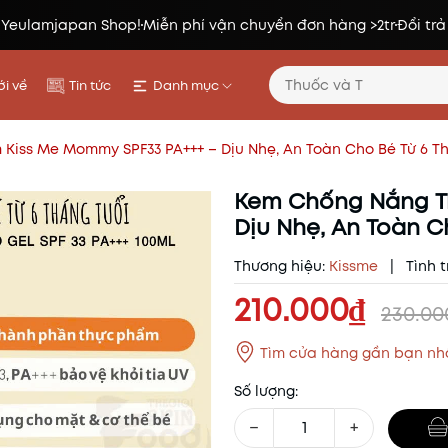
 Yeulamjapan Shop!
Miễn phí vận chuyển đơn hàng >2tr
Đổi trả
i về
Tin tức
Danh mục
Kiss Me Mommy SPF33 PA+++ – Dịu Nhẹ, An Toàn Cho Bé Từ 6 T
Kem Chống Nắng Tr
Dịu Nhẹ, An Toàn C
Thương hiệu:
Kissme
|
Tình t
210.000₫
230.0
Tìm cửa hàng gần bạn nh
Số lượng:
−
+