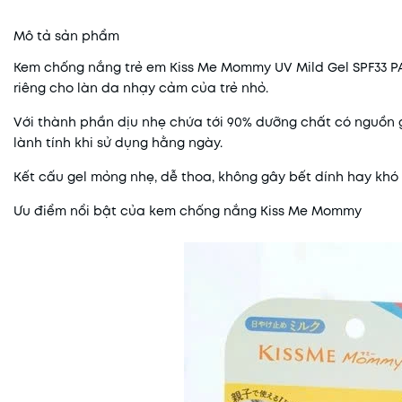
Mô tả sản phẩm
Kem chống nắng trẻ em Kiss Me Mommy UV Mild Gel SPF33 PA
riêng cho làn da nhạy cảm của trẻ nhỏ.
Với thành phần dịu nhẹ chứa tới 90% dưỡng chất có nguồn 
lành tính khi sử dụng hằng ngày.
Kết cấu gel mỏng nhẹ, dễ thoa, không gây bết dính hay khó
Ưu điểm nổi bật của kem chống nắng Kiss Me Mommy