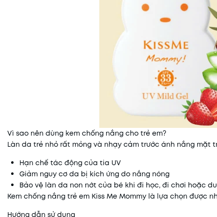
Vì sao nên dùng kem chống nắng cho trẻ em?
Làn da trẻ nhỏ rất mỏng và nhạy cảm trước ánh nắng mặt t
Hạn chế tác động của tia UV
Giảm nguy cơ da bị kích ứng do nắng nóng
Bảo vệ làn da non nớt của bé khi đi học, đi chơi hoặc du
Kem chống nắng trẻ em Kiss Me Mommy là lựa chọn được nhi
Hướng dẫn sử dụng