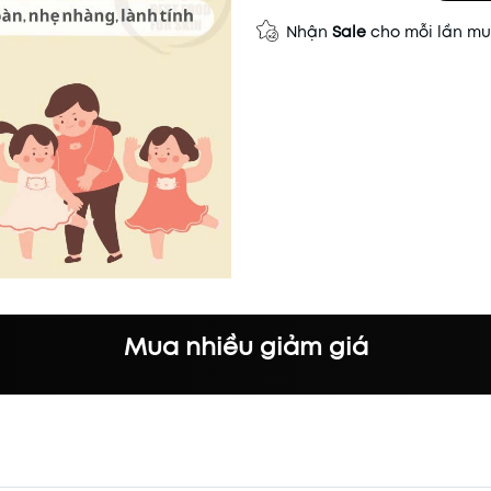
Nhận
Sale
cho mỗi lần m
Mua nhiều giảm giá