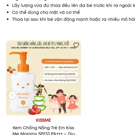
Lấy lượng vừa đủ thoa đều lên da bé trước khi ra ngoài 
Có thể dùng cho mặt và cơ thể
Thoa lại sau khi bé vận động mạnh hoặc ra nhiều mồ hô
KISSME
Kem Chống Nắng Trẻ Em Kiss
Me Mommy SPF33 PA+++ – Dịu