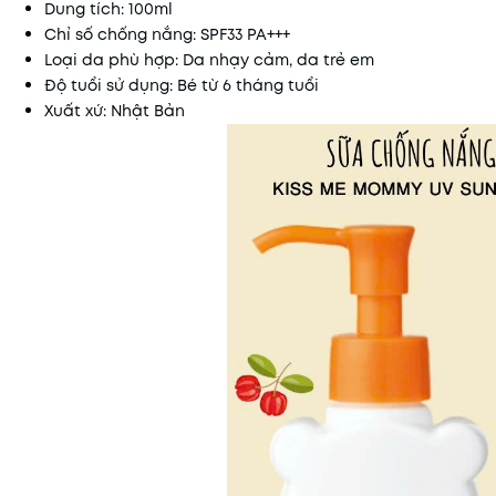
Dung tích: 100ml
Chỉ số chống nắng: SPF33 PA+++
Loại da phù hợp: Da nhạy cảm, da trẻ em
Độ tuổi sử dụng: Bé từ 6 tháng tuổi
Xuất xứ: Nhật Bản