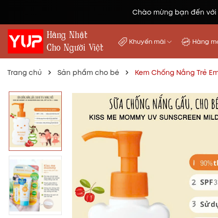
Chào mừng bạn đến với
Khuyến mãi
Hàng mớ
Trang chủ
Sản phẩm cho bé
Kem Chống Nắng Trẻ Em 