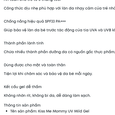
Công thức dịu nhẹ phù hợp với làn da nhạy cảm của trẻ nhỏ
Chống nắng hiệu quả SPF33 PA+++
Giúp bảo vệ làn da bé trước tác động của tia UVA và UVB kh
Thành phần lành tính
Chứa nhiều thành phần dưỡng da có nguồn gốc thực phẩm, 
Dùng được cho mặt và toàn thân
Tiện lợi khi chăm sóc và bảo vệ da bé mỗi ngày.
Kết cấu gel dễ thấm
Không nhờn rít, không bí da, dễ dàng làm sạch.
Thông tin sản phẩm
Tên sản phẩm: Kiss Me Mommy UV Mild Gel