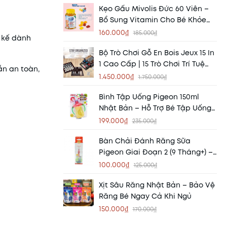
Kẹo Gấu Mivolis Đức 60 Viên –
Bổ Sung Vitamin Cho Bé Khỏe
Mạnh, Ăn Ngon Mỗi Ngày
160.000₫
185.000₫
t kế dành
Bộ Trò Chơi Gỗ En Bois Jeux 15 In
1 Cao Cấp | 15 Trò Chơi Trí Tuệ
ẫn an toàn,
Cho Gia Đình
1.450.000₫
1.750.000₫
Bình Tập Uống Pigeon 150ml
Nhật Bản – Hỗ Trợ Bé Tập Uống
Độc Lập An Toàn
199.000₫
235.000₫
Bàn Chải Đánh Răng Sữa
Pigeon Giai Đoạn 2 (9 Tháng+) –
Tập Làm Quen Chăm Sóc Răng
100.000₫
125.000₫
Miệng Cho Bé
Xịt Sâu Răng Nhật Bản – Bảo Vệ
Răng Bé Ngay Cả Khi Ngủ
150.000₫
170.000₫