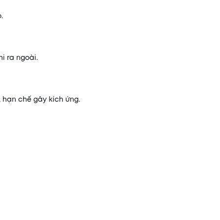
.
i ra ngoài.
hạn chế gây kích ứng.