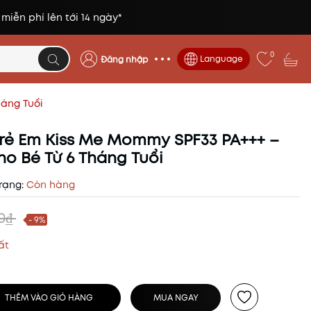
 miễn phí lên tới 14 ngày*
0
Language
Đăng nhập
háng Tuổi
ẻ Em Kiss Me Mommy SPF33 PA+++ –
ho Bé Từ 6 Tháng Tuổi
rạng:
Còn hàng
00₫
- 9%
ất
THÊM VÀO GIỎ HÀNG
MUA NGAY