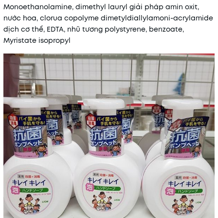
Monoethanolamine, dimethyl lauryl giải pháp amin oxit,
nước hoa, clorua copolyme dimetyldiallylamoni-acrylamide
dịch cơ thể, EDTA, nhũ tương polystyrene, benzoate,
Myristate isopropyl