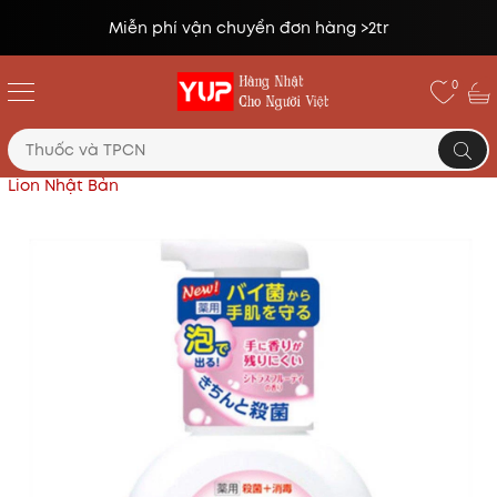
Đổi trả miễn phí lên tới 14 ngày*
0
Trang chủ
Sản phẩm cho bé
Nước rửa tay tạo bọt
Lion Nhật Bản