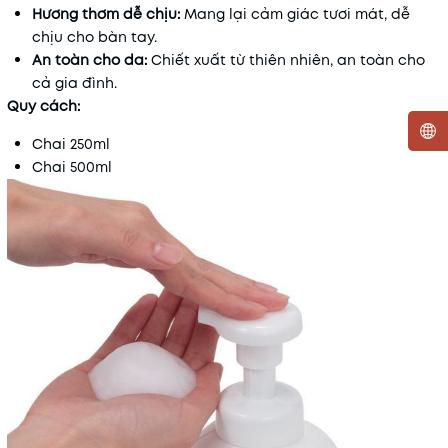
Hương thơm dễ chịu:
Mang lại cảm giác tươi mát, dễ
chịu cho bàn tay.
An toàn cho da:
Chiết xuất từ thiên nhiên, an toàn cho
cả gia đình.
Quy cách:
Chai 250ml
Chai 500ml
Mã khuyến mãi:
Điều kiện: