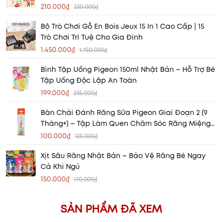
210.000₫
230.000₫
Bộ Trò Chơi Gỗ En Bois Jeux 15 In 1 Cao Cấp | 15
Trò Chơi Trí Tuệ Cho Gia Đình
1.450.000₫
1.750.000₫
Bình Tập Uống Pigeon 150ml Nhật Bản – Hỗ Trợ Bé
Tập Uống Độc Lập An Toàn
199.000₫
235.000₫
Bàn Chải Đánh Răng Sữa Pigeon Giai Đoạn 2 (9
Tháng+) – Tập Làm Quen Chăm Sóc Răng Miệng
Cho Bé
100.000₫
125.000₫
Xịt Sâu Răng Nhật Bản – Bảo Vệ Răng Bé Ngay
Cả Khi Ngủ
150.000₫
170.000₫
SẢN PHẨM ĐÃ XEM