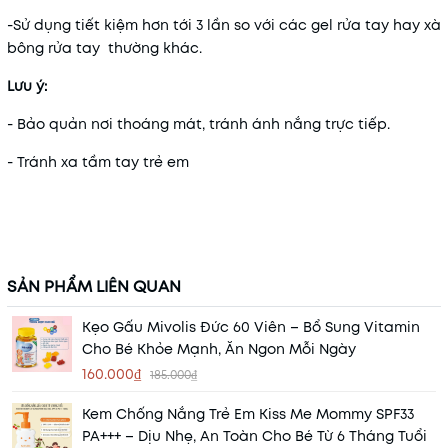
-Sử dụng tiết kiệm hơn tới 3 lần so với các gel rửa tay hay xà
bông rửa tay thường khác.
Lưu ý:
- Bảo quản nơi thoáng mát, tránh ánh nắng trực tiếp.
- Tránh xa tầm tay trẻ em
SẢN PHẨM LIÊN QUAN
Kẹo Gấu Mivolis Đức 60 Viên – Bổ Sung Vitamin
Cho Bé Khỏe Mạnh, Ăn Ngon Mỗi Ngày
160.000₫
185.000₫
Kem Chống Nắng Trẻ Em Kiss Me Mommy SPF33
PA+++ – Dịu Nhẹ, An Toàn Cho Bé Từ 6 Tháng Tuổi