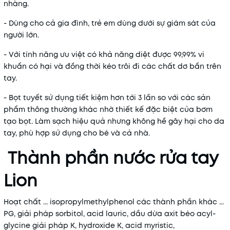
nhàng.
- Dùng cho cả gia đình, trẻ em dùng dưới sự giám sát của
người lớn.
- Với tính năng ưu việt có khả năng diệt được 99,99% vi
khuẩn có hại và đồng thời kéo trôi đi các chất dơ bẩn trên
tay.
- Bọt tuyết sử dụng tiết kiệm hơn tới 3 lần so với các sản
phẩm thông thường khác nhờ thiết kế đặc biệt của bơm
tạo bọt. Làm sạch hiệu quả nhưng không hề gây hại cho da
tay, phù hợp sử dụng cho bé và cả nhà.
Thành phần nước rửa tay
Lion
Hoạt chất ... isopropylmethylphenol các thành phần khác ...
PG, giải pháp sorbitol, acid lauric, dầu dừa axit béo acyl-
glycine giải pháp K, hydroxide K, acid myristic,