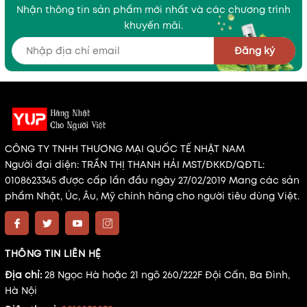
Nhận thông tin sản phẩm mới nhất và các chương trình
khuyến mãi.
Đăng ký
CÔNG TY TNHH THƯƠNG MẠI QUỐC TẾ NHẬT NAM
Người đại diện: TRẦN THỊ THANH HẢI MST/ĐKKD/QĐTL:
0108623345 được cấp lần đầu ngày 27/02/2019 Mang các sản
phẩm Nhật, Úc, Âu, Mỹ chính hãng cho người tiêu dùng Việt.
THÔNG TIN LIÊN HỆ
Địa chỉ:
28 Ngọc Hà hoặc 21 ngõ 260/222F Đội Cấn, Ba Đình,
Hà Nội