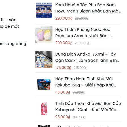
Kem Nhuộm Tóc Phủ Bạc Nam
Hoyu Men's Bigen Nhật Bản Màu
5 - 6 - 7 Chính Hãng
220.000₫
235.000₫
 1L
– sản
các bề mặt
Hộp Thơm Phòng Nước Hoa
Premium Aroma Nhật Bản –
Mang Hương Thơm Tinh Tế Đến
220.000₫
280.000₫
ôn sáng bóng
Mọi Không Gian
Dung Dịch Antikal 750ml – Tẩy
Cặn Canxi, Làm Sạch Kính & Inox
Hiệu Quả
175.000₫
225.000₫
Hộp Than Hoạt Tính Khử Mùi
Kokubo 150g – Giải Pháp Khử
Mùi, Hút Ẩm Tự Nhiên Từ Nhật
45.000₫
55.000₫
Bản
Tinh Dầu Thơm Khử Mùi Bồn Cầu
Kobayashi 20ml – Khử Mùi Tức
Thì, Thơm Mát Dài Lâu
95.000₫
110.000₫