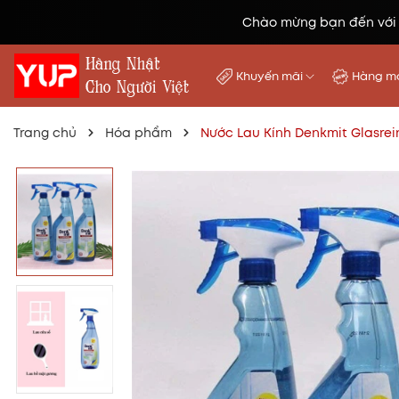
Chào mừng bạn đến với
Khuyến mãi
Hàng mớ
Trang chủ
Hóa phẩm
Nước Lau Kính Denkmit Glasrei