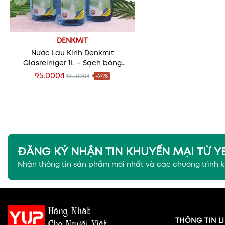
DENKMIT
Nước Lau Kính Denkmit
Glasreiniger 1L – Sạch bóng
Không Vết, Gương Kính Luôn
95.000₫
125.000₫
-24%
Sáng Như Mới
Xem nhanh
ĐĂNG KÝ NHẬN TIN KHUYẾN MẠI TỪ 
Nhận thông tin sản phẩm mới nhất và các chương trình 
THÔNG TIN LI