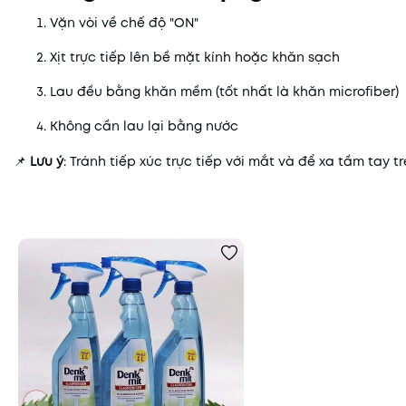
Vặn vòi về chế độ "ON"
Xịt trực tiếp lên bề mặt kính hoặc khăn sạch
Lau đều bằng khăn mềm (tốt nhất là khăn microfiber)
Không cần lau lại bằng nước
📌
Lưu ý
: Tránh tiếp xúc trực tiếp với mắt và để xa tầm tay tr