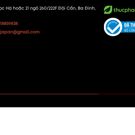
ọc Hà hoặc 21 ngõ 260/222F Đội Cấn, Ba Đình,
18859838
japan@gmail.com