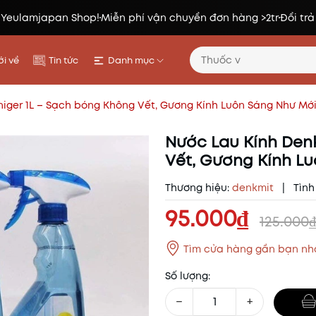
 Yeulamjapan Shop!
Miễn phí vận chuyển đơn hàng >2tr
Đổi trả
i về
Tin tức
Danh mục
niger 1L – Sạch bóng Không Vết, Gương Kính Luôn Sáng Như Mớ
Nước Lau Kính Denk
Vết, Gương Kính L
Thương hiệu:
denkmit
|
Tình
95.000₫
125.000
Tìm cửa hàng gần bạn nh
Số lượng:
−
+