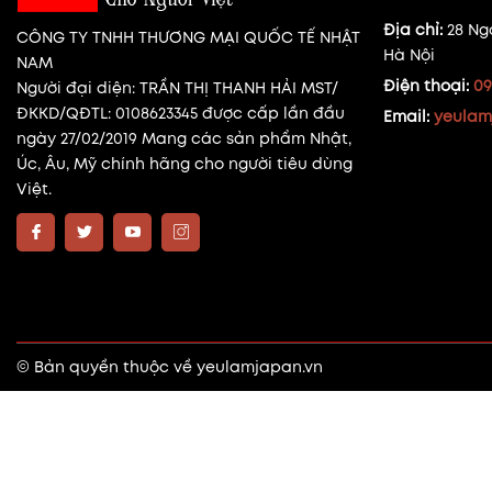
Địa chỉ:
28 Ng
CÔNG TY TNHH THƯƠNG MẠI QUỐC TẾ NHẬT
Hà Nội
NAM
Điện thoại:
09
Người đại diện: TRẦN THỊ THANH HẢI MST/
ĐKKD/QĐTL: 0108623345 được cấp lần đầu
Email:
yeulam
ngày 27/02/2019 Mang các sản phẩm Nhật,
Úc, Âu, Mỹ chính hãng cho người tiêu dùng
Việt.
© Bản quyền thuộc về
yeulamjapan.vn