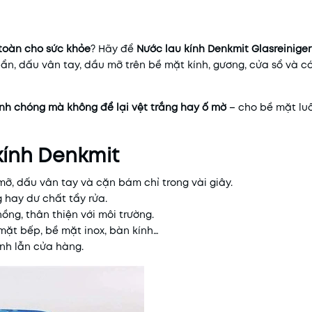
Mã khuyến mãi:
toàn cho sức khỏe
? Hãy để
Nước lau kính Denkmit Glasreiniger
bẩn, dấu vân tay, dầu mỡ trên bề mặt kính, gương, cửa sổ và 
Điều kiện:
nh chóng mà không để lại vệt trắng hay ố mờ
– cho bề mặt lu
kính Denkmit
 mỡ, dấu vân tay và cặn bám chỉ trong vài giây.
g hay dư chất tẩy rửa.
ồng, thân thiện với môi trường.
 mặt bếp, bề mặt inox, bàn kính…
đình lẫn cửa hàng.