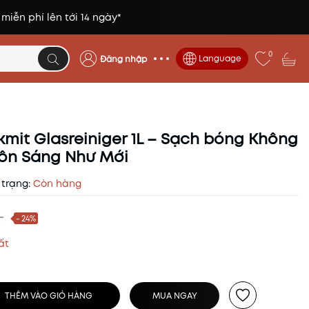
 miễn phí lên tới 14 ngày*
0
Language
Đăng nhập
i
mit Glasreiniger 1L – Sạch bóng Không
uôn Sáng Như Mới
 trạng:
Còn hàng
₫
- 24%
ất
THÊM VÀO GIỎ HÀNG
MUA NGAY