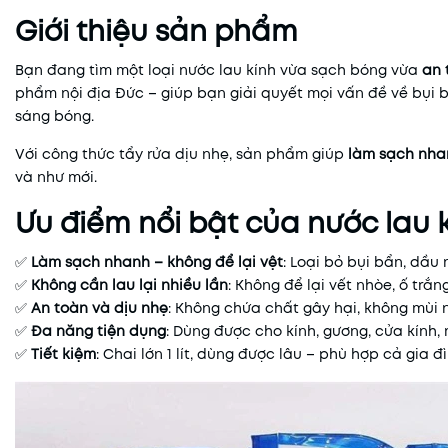
Giới thiệu sản phẩm
Bạn đang tìm một loại nước lau kính vừa sạch bóng vừa
an 
phẩm nội địa Đức – giúp bạn giải quyết mọi vấn đề về bụi 
sáng bóng.
Với công thức tẩy rửa dịu nhẹ, sản phẩm giúp
làm sạch nha
và như mới.
Ưu điểm nổi bật của nước lau 
✅
Làm sạch nhanh – không để lại vệt
: Loại bỏ bụi bẩn, dầu
✅
Không cần lau lại nhiều lần
: Không để lại vết nhòe, ố trắn
✅
An toàn và dịu nhẹ
: Không chứa chất gây hại, không mùi n
✅
Đa năng tiện dụng
: Dùng được cho kính, gương, cửa kính,
✅
Tiết kiệm
: Chai lớn 1 lít, dùng được lâu – phù hợp cả gia 