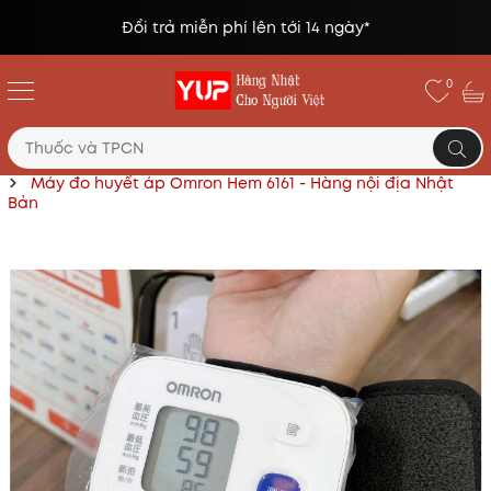
Đổi trả miễn phí lên tới 14 ngày*
0
Trang chủ
Thuốc và các sản phẩm chăm sóc sức khỏe
Máy đo huyết áp Omron Hem 6161 - Hàng nội địa Nhật
Bản