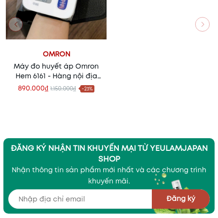
OMRON
Máy đo huyết áp Omron
Hem 6161 - Hàng nội địa
Nhật Bản
890.000₫
1.150.000₫
-23%
ĐĂNG KÝ NHẬN TIN KHUYẾN MẠI TỪ YEULAMJAPAN
SHOP
Nhận thông tin sản phẩm mới nhất và các chương trình
khuyến mãi.
Đăng ký