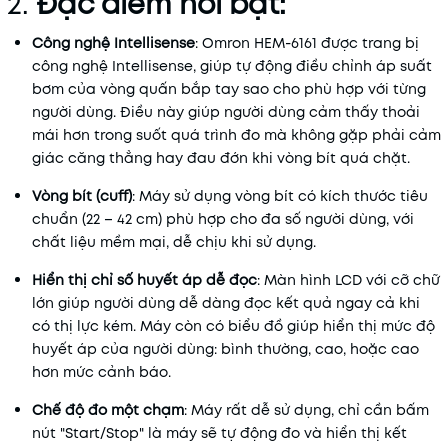
2.
Đặc điểm nổi bật:
Công nghệ Intellisense
: Omron HEM-6161 được trang bị
công nghệ Intellisense, giúp tự động điều chỉnh áp suất
bơm của vòng quấn bắp tay sao cho phù hợp với từng
người dùng. Điều này giúp người dùng cảm thấy thoải
mái hơn trong suốt quá trình đo mà không gặp phải cảm
giác căng thẳng hay đau đớn khi vòng bít quá chặt.
Vòng bít (cuff)
: Máy sử dụng vòng bít có kích thước tiêu
chuẩn (22 – 42 cm) phù hợp cho đa số người dùng, với
chất liệu mềm mại, dễ chịu khi sử dụng.
Hiển thị chỉ số huyết áp dễ đọc
: Màn hình LCD với cỡ chữ
lớn giúp người dùng dễ dàng đọc kết quả ngay cả khi
có thị lực kém. Máy còn có biểu đồ giúp hiển thị mức độ
huyết áp của người dùng: bình thường, cao, hoặc cao
hơn mức cảnh báo.
Chế độ đo một chạm
: Máy rất dễ sử dụng, chỉ cần bấm
nút "Start/Stop" là máy sẽ tự động đo và hiển thị kết