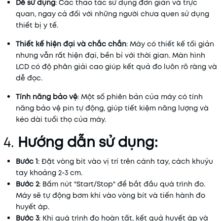
Dễ sử dụng
: Các thao tác sử dụng đơn giản và trực
quan, ngay cả đối với những người chưa quen sử dụng
thiết bị y tế.
Thiết kế hiện đại và chắc chắn
: Máy có thiết kế tối giản
nhưng vẫn rất hiện đại, bền bỉ với thời gian. Màn hình
LCD có độ phân giải cao giúp kết quả đo luôn rõ ràng và
dễ đọc.
Tính năng bảo vệ
: Một số phiên bản của máy có tính
năng bảo vệ pin tự động, giúp tiết kiệm năng lượng và
kéo dài tuổi thọ của máy.
4.
Hướng dẫn sử dụng:
Bước 1
: Đặt vòng bít vào vị trí trên cánh tay, cách khuỷu
tay khoảng 2-3 cm.
Bước 2
: Bấm nút "Start/Stop" để bắt đầu quá trình đo.
Máy sẽ tự động bơm khí vào vòng bít và tiến hành đo
huyết áp.
Bước 3
: Khi quá trình đo hoàn tất, kết quả huyết áp và