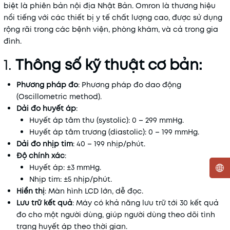
biệt là phiên bản nội địa Nhật Bản. Omron là thương hiệu
nổi tiếng với các thiết bị y tế chất lượng cao, được sử dụng
rộng rãi trong các bệnh viện, phòng khám, và cả trong gia
đình.
1.
Thông số kỹ thuật cơ bản:
Phương pháp đo
: Phương pháp đo dao động
(Oscillometric method).
Dải đo huyết áp
:
Huyết áp tâm thu (systolic): 0 – 299 mmHg.
Huyết áp tâm trương (diastolic): 0 – 199 mmHg.
Dải đo nhịp tim
: 40 – 199 nhịp/phút.
Độ chính xác
:
Huyết áp: ±3 mmHg.
Nhịp tim: ±5 nhịp/phút.
Mã khuyến mãi:
Hiển thị
: Màn hình LCD lớn, dễ đọc.
Lưu trữ kết quả
: Máy có khả năng lưu trữ tới 30 kết quả
Điều kiện:
đo cho một người dùng, giúp người dùng theo dõi tình
trạng huyết áp theo thời gian.