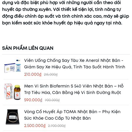
dụng và đặc biệt phù hợp với những người cần theo dõi
huyết áp thường xuyên. Với thiết kế tiện lợi, tính năng tự
động điều chỉnh áp suất và tính chính xác cao, máy sẽ giúp
bạn kiểm soát sức khỏe huyết áp hiệu quả ngay tại nhà.
SẢN PHẨM LIÊN QUAN
Viên Uống Chống Say Tàu Xe Anerol Nhật Bản -
Giảm Say Xe Hiệu Quả, Tỉnh Táo Suốt Hành Trình
210.000₫
215.000₫
Men Vi Sinh Biofermin S 540 Viên Nhật Bản – Hỗ
Trợ Tiêu Hóa, Cân Bằng Hệ Vi Sinh Đường Ruột
590.000₫
700.000₫
Vòng Cổ Huyết Áp TOMA Nhật Bản – Phụ Kiện
Sức Khỏe Cao Cấp Từ Nhật Bản
2.500.000₫
2.700.000₫