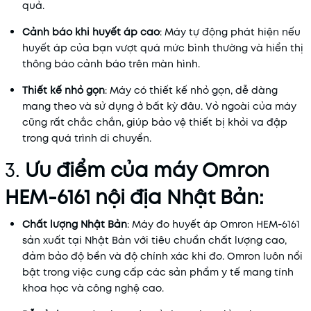
quả.
Cảnh báo khi huyết áp cao
: Máy tự động phát hiện nếu
huyết áp của bạn vượt quá mức bình thường và hiển thị
thông báo cảnh báo trên màn hình.
Thiết kế nhỏ gọn
: Máy có thiết kế nhỏ gọn, dễ dàng
mang theo và sử dụng ở bất kỳ đâu. Vỏ ngoài của máy
cũng rất chắc chắn, giúp bảo vệ thiết bị khỏi va đập
trong quá trình di chuyển.
3.
Ưu điểm của máy Omron
HEM-6161 nội địa Nhật Bản:
Chất lượng Nhật Bản
: Máy đo huyết áp Omron HEM-6161
sản xuất tại Nhật Bản với tiêu chuẩn chất lượng cao,
đảm bảo độ bền và độ chính xác khi đo. Omron luôn nổi
bật trong việc cung cấp các sản phẩm y tế mang tính
khoa học và công nghệ cao.