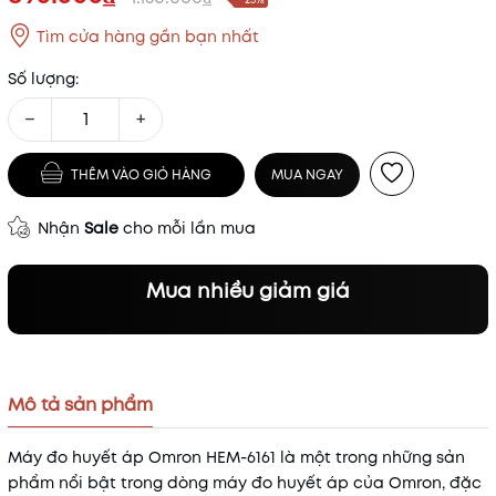
Tìm cửa hàng gần bạn nhất
Số lượng:
−
+
THÊM VÀO GIỎ HÀNG
MUA NGAY
Nhận
Sale
cho mỗi lần mua
Mua nhiều giảm giá
Mô tả sản phẩm
Máy đo huyết áp Omron HEM-6161 là một trong những sản
phẩm nổi bật trong dòng máy đo huyết áp của Omron, đặc