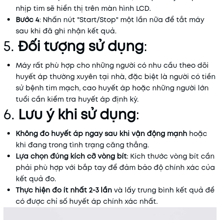
nhịp tim sẽ hiển thị trên màn hình LCD.
Bước 4
: Nhấn nút "Start/Stop" một lần nữa để tắt máy
sau khi đã ghi nhận kết quả.
5.
Đối tượng sử dụng
:
Máy rất phù hợp cho những người có nhu cầu theo dõi
huyết áp thường xuyên tại nhà, đặc biệt là người có tiền
sử bệnh tim mạch, cao huyết áp hoặc những người lớn
tuổi cần kiểm tra huyết áp định kỳ.
6.
Lưu ý khi sử dụng
:
Không đo huyết áp ngay sau khi vận động mạnh
hoặc
khi đang trong tình trạng căng thẳng.
Lựa chọn đúng kích cỡ vòng bít
: Kích thước vòng bít cần
phải phù hợp với bắp tay để đảm bảo độ chính xác của
kết quả đo.
Thực hiện đo ít nhất 2-3 lần
và lấy trung bình kết quả để
có được chỉ số huyết áp chính xác nhất.