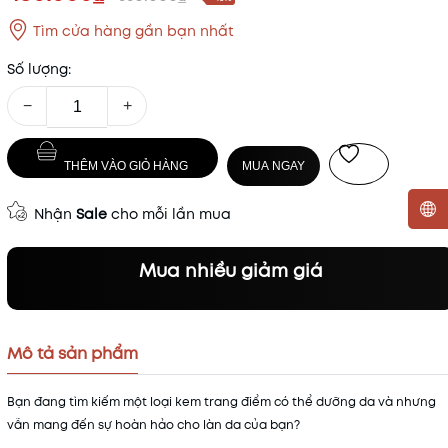
Tìm cửa hàng gần bạn nhất
Số lượng:
−
+
THÊM VÀO GIỎ HÀNG
MUA NGAY
Nhận
Sale
cho mỗi lần mua
Mã khuyến mãi:
Mua nhiều giảm giá
Điều kiện:
Mô tả sản phẩm
Bạn đang tìm kiếm một loại kem trang điểm có thể dưỡng da và nhưng
vẫn mang đến sự hoàn hảo cho làn da của bạn?