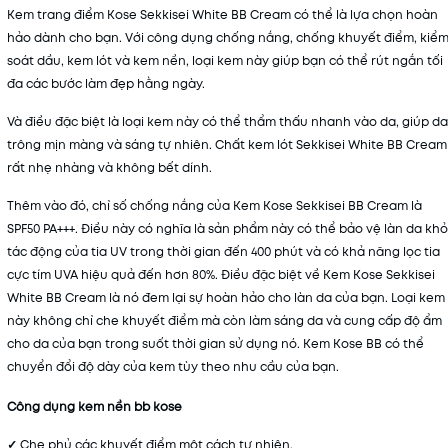
Kem trang điểm Kose Sekkisei White BB Cream có thể là lựa chọn hoàn
hảo dành cho bạn. Với công dụng chống nắng, chống khuyết điểm, kiể
soát dầu, kem lót và kem nền, loại kem này giúp bạn có thể rút ngắn tối
đa các bước làm đẹp hằng ngày.
Và điều đặc biệt là loại kem này có thể thẩm thấu nhanh vào da, giúp da
trông mịn màng và sáng tự nhiên. Chất kem lót Sekkisei White BB Cream
rất nhẹ nhàng và không bết dính.
Thêm vào đó, chỉ số chống nắng của Kem Kose Sekkisei BB Cream là
SPF50 PA+++. Điều này có nghĩa là sản phẩm này có thể bảo vệ làn da khỏ
tác động của tia UV trong thời gian đến 400 phút và có khả năng lọc tia
cực tím UVA hiệu quả đến hơn 80%. Điều đặc biệt về Kem Kose Sekkisei
White BB Cream là nó đem lại sự hoàn hảo cho làn da của bạn. Loại kem
này không chỉ che khuyết điểm mà còn làm sáng da và cung cấp độ ẩm
cho da của bạn trong suốt thời gian sử dụng nó. Kem Kose BB có thể
chuyển đổi độ dày của kem tùy theo nhu cầu của bạn.
Công dụng kem nền bb kose
✓
Che phủ các khuyết điểm một cách tự nhiên.