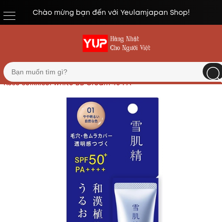
Chào mừng bạn đến với Yeulamjapan Shop!
Trang chủ
Mỹ phẩm, làm đẹp
Kem nền trang điểm
Kose seikkisei white BB Cream 40 PA+++