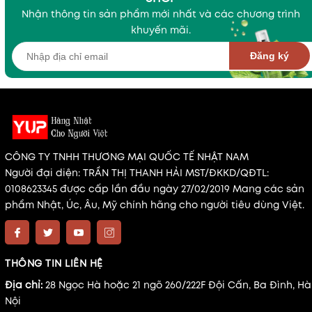
Nhận thông tin sản phẩm mới nhất và các chương trình
khuyến mãi.
Đăng ký
CÔNG TY TNHH THƯƠNG MẠI QUỐC TẾ NHẬT NAM
Người đại diện: TRẦN THỊ THANH HẢI MST/ĐKKD/QĐTL:
0108623345 được cấp lần đầu ngày 27/02/2019 Mang các sản
phẩm Nhật, Úc, Âu, Mỹ chính hãng cho người tiêu dùng Việt.
THÔNG TIN LIÊN HỆ
Địa chỉ:
28 Ngọc Hà hoặc 21 ngõ 260/222F Đội Cấn, Ba Đình, Hà
Nội