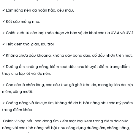
✓
Làm sáng nền da hoàn hảo, đều màu.
✓
Kết cấu mỏng nhẹ.
✓
Chiết xuất từ các loại thảo dược và bảo vệ da khỏi các tia UV-A và UV-
✓
Tiết kiệm thời gian, lâu trôi.
✓
Không chứa dầu khoáng, không gây bóng dầu, đổ dầu nhờn trên mặt.
✓
Dưỡng ẩm, chống nắng, kiểm soát dầu, che khuyết điểm, trang điểm
thay cho lớp lót và lớp nền.
✓
Che các lỗ chân lông, các cấu trúc gồ ghề trên da, mang lại làn da mịn
mềm, căng mướt.
✓
Chống nắng và tia cực tím, không để da bị bắt nắng như các mỹ phẩm
trang điểm khác.
Chính vì vậy, nếu bạn đang tìm kiếm một loại kem trang điểm đa chức
năng với các tính năng nổi bật như công dụng dưỡng ẩm, chống nắng,