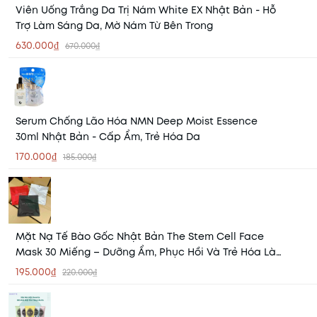
Viên Uống Trắng Da Trị Nám White EX Nhật Bản - Hỗ
Trợ Làm Sáng Da, Mờ Nám Từ Bên Trong
630.000₫
670.000₫
Serum Chống Lão Hóa NMN Deep Moist Essence
30ml Nhật Bản - Cấp Ẩm, Trẻ Hóa Da
170.000₫
185.000₫
Mặt Nạ Tế Bào Gốc Nhật Bản The Stem Cell Face
Mask 30 Miếng – Dưỡng Ẩm, Phục Hồi Và Trẻ Hóa Làn
Da
195.000₫
220.000₫