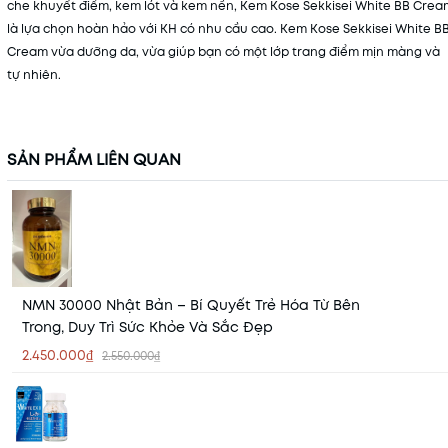
che khuyết điểm, kem lót và kem nền, Kem Kose Sekkisei White BB Crea
là lựa chọn hoàn hảo với KH có nhu cầu cao. Kem Kose Sekkisei White B
Cream vừa dưỡng da, vừa giúp bạn có một lớp trang điểm mịn màng và
tự nhiên.
SẢN PHẨM LIÊN QUAN
NMN 30000 Nhật Bản – Bí Quyết Trẻ Hóa Từ Bên
Trong, Duy Trì Sức Khỏe Và Sắc Đẹp
2.450.000₫
2.550.000₫