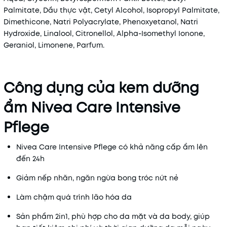
Palmitate, Dầu thực vật, Cetyl Alcohol, Isopropyl Palmitate,
Dimethicone, Natri Polyacrylate, Phenoxyetanol, Natri
Hydroxide, Linalool, Citronellol, Alpha-Isomethyl Ionone,
Geraniol, Limonene, Parfum.
Công dụng của kem dưỡng
ẩm Nivea Care Intensive
Pflege
Nivea Care Intensive Pflege có khả năng cấp ẩm lên
đến 24h
Giảm nếp nhăn, ngăn ngừa bong tróc nứt nẻ
Làm chậm quá trình lão hóa da
Sản phẩm 2in1, phù hợp cho da mặt và da body, giúp