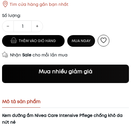
Tìm cửa hàng gần bạn nhất
Số lượng:
−
+
THÊM VÀO GIỎ HÀNG
MUA NGAY
Nhận
Sale
cho mỗi lần mua
Mua nhiều giảm giá
Mô tả sản phẩm
Kem dưỡng ẩm Nivea Care Intensive Pflege chống khô da
nứt nẻ