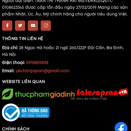
Người đại diện: TRẦN THỊ THANH HẢI MST/ĐKKD/QĐTL:
0108623345 được cấp lần đầu ngày 27/02/2019 Mang các sản
phẩm Nhật, Úc, Âu, Mỹ chính hãng cho người tiêu dùng Việt.
THÔNG TIN LIÊN HỆ
Địa chỉ:
28 Ngọc Hà hoặc 21 ngõ 260/222F Đội Cấn, Ba Đình,
Hà Nội
Điện thoại:
0918859838
Email:
yeulamjapan@gmail.com
WEBSITE LIÊN QUAN
CHÍNH SÁCH