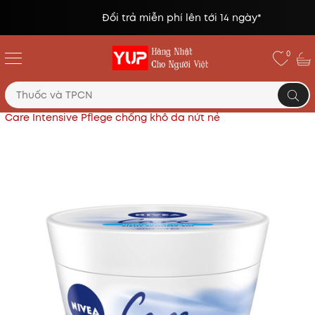
Đổi trả miễn phí lên tới 14 ngày*
0
Trang chủ
Mỹ phẩm, làm đẹp
Kem dưỡng ẩm Nivea
Care Intensive Pflege chống khô da nứt nẻ