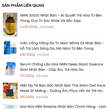
SẢN PHẨM LIÊN QUAN
NMN 30000 Nhật Bản – Bí Quyết Trẻ Hóa Từ Bên
Trong, Duy Trì Sức Khỏe Và Sắc Đẹp
2.450.000₫
2.550.000₫
Viên Uống Trắng Da Trị Nám White EX Nhật Bản -
Hỗ Trợ Làm Sáng Da, Mờ Nám Từ Bên Trong
630.000₫
670.000₫
Serum Chống Lão Hóa NMN Deep Moist Essence
30ml Nhật Bản - Cấp Ẩm, Trẻ Hóa Da
170.000₫
185.000₫
Mặt Nạ Tế Bào Gốc Nhật Bản The Stem Cell Face
Mask 30 Miếng – Dưỡng Ẩm, Phục Hồi Và Trẻ Hóa
Làn Da
195.000₫
220.000₫
Sữa Rửa Mặt Rosette Nhật Bản Chính Hãng - Làm