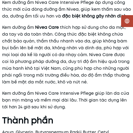
Kem dưỡng ẩm Nivea Care Intensive Pflege áp dụng công
thức mới của dòng dưỡng ẩm Nivea, giúp kem thấm sau vào
da, dưỡng ẩm tối ưu hơn và
đặc biệt không gây nhờn dính
.
Kem dưỡng ẩm
Nivea Care
thích hợp sử dung cho da mặt,
da tay và da toàn thân. Công thức đặc biệt không chứa
Mã khuyến mãi:
chất bảo quản, thẩm thấu nhanh vào da, giúp không bám
Điều kiện:
bụi bẩn lên bề mặt da, không nhờn và dính da, phù hợp với
mọi loại da kể là người có da nhạy cảm. Nivea Care được
coi là phương pháp dưỡng da, duy trì độ ẩm hiệu quả trong
mùa hanh khô tại Việt Nam, cũng phù hợp cho những người
phải ngồi trong môi trường điều hòa, do độ ẩm thấp thường
làm bề mặt da mắt nước, khô và nứt nẻ.
Kem dưỡng ẩm Nivea Care Intensive Pflege giúp làn da của
bạn mịn màng và mềm mại dài lâu. Thời gian tác dụng lên
tới hơn 24 giờ sau khi sử dụng.
Thành phần
Aqua, Glycerin, Butyrospermum Parkii Butter, Cetyl