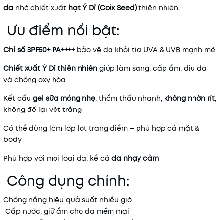
da
nhờ chiết xuất
hạt Ý Dĩ (Coix Seed)
thiên nhiên.
Ưu điểm nổi bật:
Chỉ số SPF50+ PA++++
bảo vệ da khỏi tia UVA & UVB mạnh mẽ
Chiết xuất Ý Dĩ thiên nhiên
giúp làm sáng, cấp ẩm, dịu da
và chống oxy hóa
Kết cấu
gel sữa mỏng nhẹ
, thẩm thấu nhanh,
không nhờn rít
,
không để lại vệt trắng
Có thể dùng làm lớp lót trang điểm – phù hợp cả mặt &
body
Phù hợp với mọi loại da, kể cả
da nhạy cảm
Công dụng chính:
Chống nắng hiệu quả suốt nhiều giờ
Cấp nước, giữ ẩm cho da mềm mại