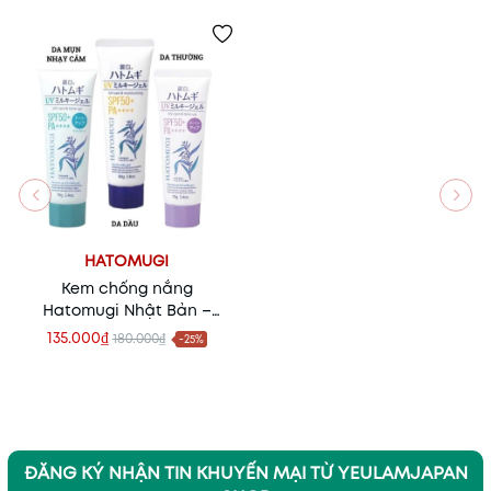
HATOMUGI
Kem chống nắng
Hatomugi Nhật Bản –
Dưỡng ẩm, chống nắng
135.000₫
180.000₫
-25%
SPF50+ PA++++
ĐĂNG KÝ NHẬN TIN KHUYẾN MẠI TỪ YEULAMJAPAN