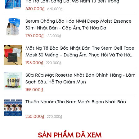
Hỗ Trợ Làm Sáng Da, Mờ Nám Từ Bên Trong
630.000₫
670.000₫
Serum Chống Lão Hóa NMN Deep Moist Essence
30ml Nhật Bản - Cấp Ẩm, Trẻ Hóa Da
170.000₫
185.000₫
Mặt Nạ Tế Bào Gốc Nhật Bản The Stem Cell Face
Mask 30 Miếng – Dưỡng Ẩm, Phục Hồi Và Trẻ Hóa
Làn Da
195.000₫
220.000₫
Sữa Rửa Mặt Rosette Nhật Bản Chính Hãng - Làm
Sạch Sâu, Hỗ Trợ Giảm Mụn
155.000₫
Thuốc Nhuộm Tóc Nam Men's Bigen Nhật Bản
230.000₫
270.000₫
SẢN PHẨM ĐÃ XEM