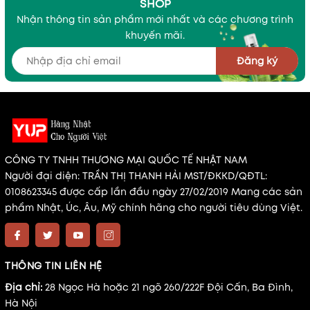
SHOP
Nhận thông tin sản phẩm mới nhất và các chương trình
khuyến mãi.
Đăng ký
CÔNG TY TNHH THƯƠNG MẠI QUỐC TẾ NHẬT NAM
Người đại diện: TRẦN THỊ THANH HẢI MST/ĐKKD/QĐTL:
0108623345 được cấp lần đầu ngày 27/02/2019 Mang các sản
phẩm Nhật, Úc, Âu, Mỹ chính hãng cho người tiêu dùng Việt.
THÔNG TIN LIÊN HỆ
Địa chỉ:
28 Ngọc Hà hoặc 21 ngõ 260/222F Đội Cấn, Ba Đình,
Hà Nội