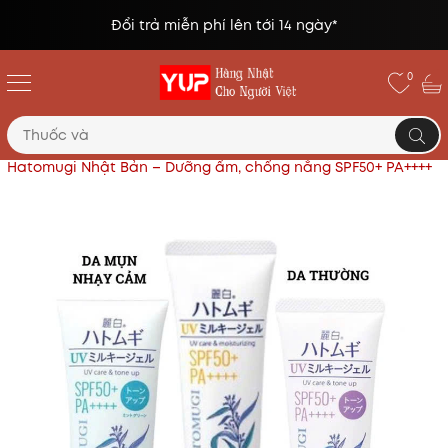
Đổi trả miễn phí lên tới 14 ngày*
0
Trang chủ
Mỹ phẩm, làm đẹp
Kem chống nắng
Hatomugi Nhật Bản – Dưỡng ẩm, chống nắng SPF50+ PA++++