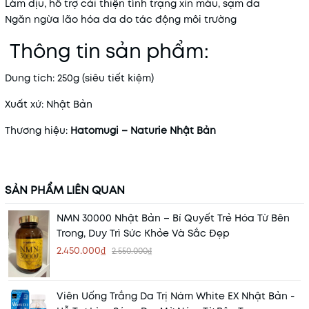
Làm dịu, hỗ trợ cải thiện tình trạng xỉn màu, sạm da
Ngăn ngừa lão hóa da do tác động môi trường
Thông tin sản phẩm:
Dung tích: 250g (siêu tiết kiệm)
Xuất xứ: Nhật Bản
Thương hiệu:
Hatomugi – Naturie Nhật Bản
SẢN PHẨM LIÊN QUAN
NMN 30000 Nhật Bản – Bí Quyết Trẻ Hóa Từ Bên
Trong, Duy Trì Sức Khỏe Và Sắc Đẹp
2.450.000₫
2.550.000₫
Viên Uống Trắng Da Trị Nám White EX Nhật Bản -