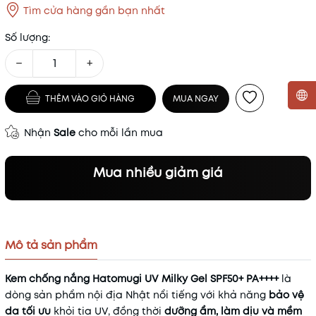
Tìm cửa hàng gần bạn nhất
Số lượng:
−
+
THÊM VÀO GIỎ HÀNG
MUA NGAY
Mã khuyến mãi:
Nhận
Sale
cho mỗi lần mua
Điều kiện:
Mua nhiều giảm giá
Mô tả sản phẩm
Kem chống nắng Hatomugi UV Milky Gel SPF50+ PA++++
là
dòng sản phẩm nội địa Nhật nổi tiếng với khả năng
bảo vệ
da tối ưu
khỏi tia UV, đồng thời
dưỡng ẩm, làm dịu và mềm