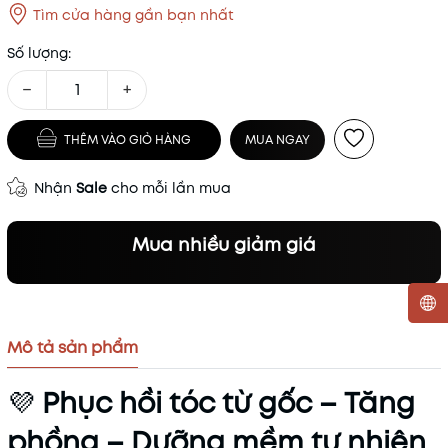
Tìm cửa hàng gần bạn nhất
Số lượng:
−
+
THÊM VÀO GIỎ HÀNG
MUA NGAY
Nhận
Sale
cho mỗi lần mua
Mua nhiều giảm giá
Mô tả sản phẩm
Mã khuyến mãi:
Điều kiện:
💜
Phục hồi tóc từ gốc – Tăng
phồng – Dưỡng mềm tự nhiên