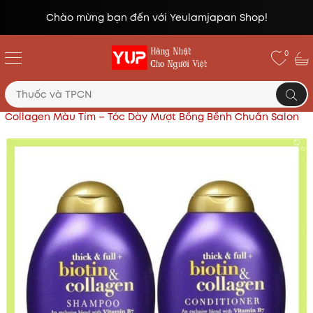
Chào mừng bạn đến với Yeulamjapan Shop!
0
Trang chủ
Hóa phẩm
Cặp Dầu Gội & Xả Biotin
Collagen Màu Tím – Tóc Dày Mượt Bồng Bềnh Chuẩn Salon