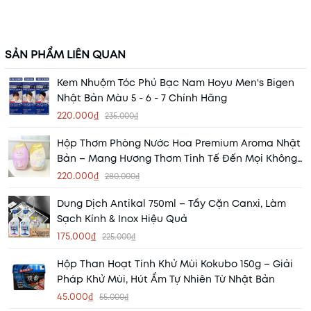
SẢN PHẨM LIÊN QUAN
Kem Nhuộm Tóc Phủ Bạc Nam Hoyu Men's Bigen
Nhật Bản Màu 5 - 6 - 7 Chính Hãng
220.000₫
235.000₫
Hộp Thơm Phòng Nước Hoa Premium Aroma Nhật
Bản – Mang Hương Thơm Tinh Tế Đến Mọi Không
Gian
220.000₫
280.000₫
Dung Dịch Antikal 750ml – Tẩy Cặn Canxi, Làm
Sạch Kính & Inox Hiệu Quả
175.000₫
225.000₫
Hộp Than Hoạt Tính Khử Mùi Kokubo 150g – Giải
Pháp Khử Mùi, Hút Ẩm Tự Nhiên Từ Nhật Bản
45.000₫
55.000₫