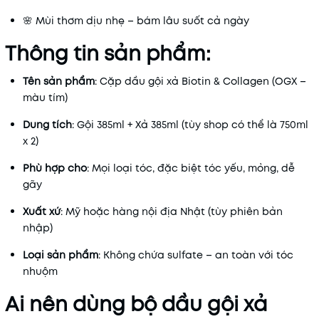
🌸 Mùi thơm dịu nhẹ – bám lâu suốt cả ngày
Thông tin sản phẩm:
Tên sản phẩm
: Cặp dầu gội xả Biotin & Collagen (OGX –
màu tím)
Dung tích
: Gội 385ml + Xả 385ml (tùy shop có thể là 750ml
x 2)
Phù hợp cho
: Mọi loại tóc, đặc biệt tóc yếu, mỏng, dễ
gãy
Xuất xứ
: Mỹ hoặc hàng nội địa Nhật (tùy phiên bản
nhập)
Loại sản phẩm
: Không chứa sulfate – an toàn với tóc
nhuộm
Ai nên dùng bộ dầu gội xả