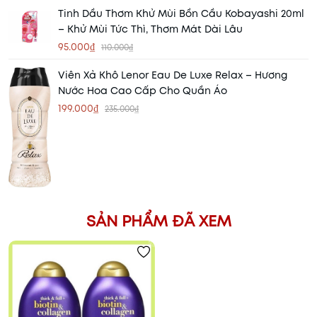
Tinh Dầu Thơm Khử Mùi Bồn Cầu Kobayashi 20ml
– Khử Mùi Tức Thì, Thơm Mát Dài Lâu
95.000₫
110.000₫
Viên Xả Khô Lenor Eau De Luxe Relax – Hương
Nước Hoa Cao Cấp Cho Quần Áo
199.000₫
235.000₫
SẢN PHẨM ĐÃ XEM