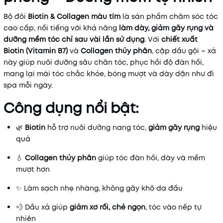
Bộ đôi
Biotin & Collagen màu tím
là sản phẩm chăm sóc tóc
cao cấp, nổi tiếng với khả năng
làm dày, giảm gãy rụng và
dưỡng mềm tóc chỉ sau vài lần sử dụng
. Với
chiết xuất
Biotin (Vitamin B7)
và
Collagen thủy phân
, cặp dầu gội – xả
này giúp nuôi dưỡng sâu chân tóc, phục hồi độ đàn hồi,
mang lại mái tóc chắc khỏe, bóng mượt và dày dặn như đi
spa mỗi ngày.
Công dụng nổi bật:
🌿
Biotin
hỗ trợ nuôi dưỡng nang tóc,
giảm gãy rụng
hiệu
quả
💧
Collagen thủy phân
giúp tóc đàn hồi, dày và mềm
mượt hơn
✨ Làm sạch nhẹ nhàng, không gây khô da đầu
💨 Dầu xả giúp
giảm xơ rối, chẻ ngọn
, tóc vào nếp tự
nhiên