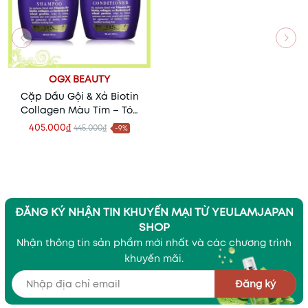
OGX BEAUTY
Cặp Dầu Gội & Xả Biotin
Collagen Màu Tím – Tóc
Dày Mượt Bồng Bềnh
405.000₫
445.000₫
-9%
Chuẩn Salon
ĐĂNG KÝ NHẬN TIN KHUYẾN MẠI TỪ YEULAMJAPAN
SHOP
Nhận thông tin sản phẩm mới nhất và các chương trình
khuyến mãi.
Đăng ký