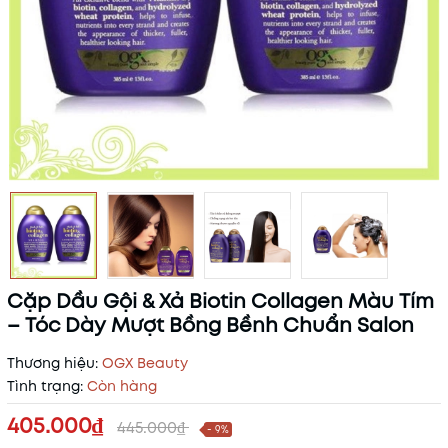
Cặp Dầu Gội & Xả Biotin Collagen Màu Tím
– Tóc Dày Mượt Bồng Bềnh Chuẩn Salon
Thương hiệu:
OGX Beauty
Tình trạng:
Còn hàng
405.000₫
445.000₫
- 9%