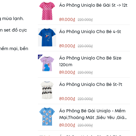
Áo Phông Uniqlo Bé Gái 5t -> 12t
g mùa lạnh.
89.000₫
220.000₫
ên set đồ cực
Áo Phông Uniqlo Cho Bé 4-5t
89.000₫
220.000₫
mềm mại, bền
Áo Phông Uniqlo Cho Bé Size
120cm
89.000₫
220.000₫
Áo Phông Uniqlo Cho Bé 5t-7t
89.000₫
220.000₫
Áo Phông Bé Gái Uniqlo - Mềm
Mại,thoáng Mát ,siêu Yêu ,giá
Siêu Hời
89.000₫
220.000₫