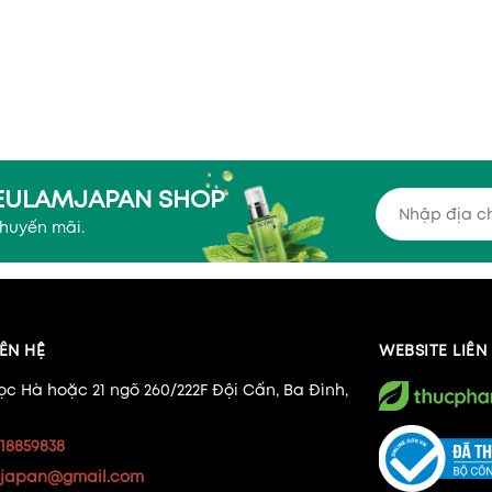
YEULAMJAPAN SHOP
khuyến mãi.
ÊN HỆ
WEBSITE LIÊ
ọc Hà hoặc 21 ngõ 260/222F Đội Cấn, Ba Đình,
18859838
japan@gmail.com