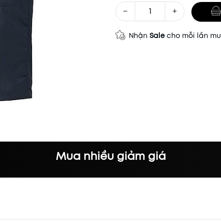
−
+
Nhận
Sale
cho mỗi lần m
Mã khuyến mãi:
Điều kiện:
Mua nhiều giảm giá