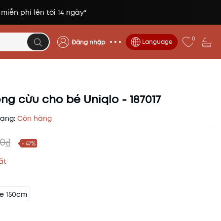
 miễn phí lên tới 14 ngày*
0
Language
Đăng nhập
ông cừu cho bé Uniqlo - 187017
rạng:
Còn hàng
0₫
- 47%
ất
ze 150cm