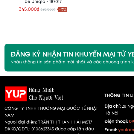
bé Uniqlo - 187017
345.000₫
650.000₫
-47%
Xem nhanh
ĐĂNG KÝ NHẬN TIN KHUYẾN MẠI TỪ 
Nhận thông tin sản phẩm mới nhất và các chương trình 
THÔNG TIN LI
Địa chỉ:
28 Ng
CÔNG TY TNHH THƯƠNG MẠI QUỐC TẾ NHẬT
Hà Nội
NAM
Điện thoại:
09
Người đại diện: TRẦN THỊ THANH HẢI MST/
ĐKKD/QĐTL: 0108623345 được cấp lần đầu
Email:
yeulam