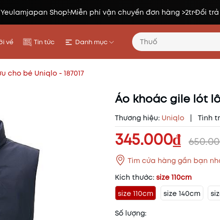
 Yeulamjapan Shop!
Miễn phí vận chuyển đơn hàng >2tr
Đổi trả
i về
Tin tức
Danh mục
ừu cho bé Uniqlo - 187017
Áo khoác gile lót l
Thương hiệu:
Uniqlo
|
Tình t
345.000₫
650.00
Tìm cửa hàng gần bạn nh
Kích thước:
size 110cm
size 110cm
size 140cm
si
Số lượng: