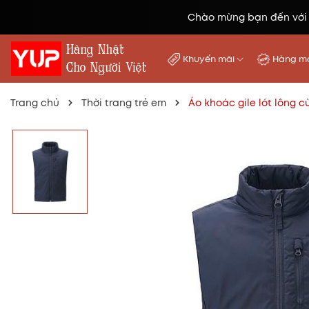
Chào mừng bạn đến với
Khuyến mãi
Hàng mớ
Trang chủ
Thời trang trẻ em
Áo khoác gile lót lông c