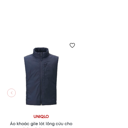
UNIQLO
Áo khoác gile lót lông cừu cho