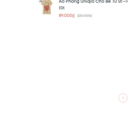
Áo Phông Uniqlo Cho Bé Từ 5t-->
10t
89.000₫
220.000₫