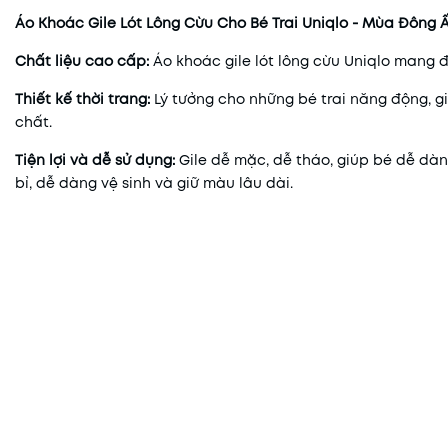
Áo Khoác Gile Lót Lông Cừu Cho Bé Trai Uniqlo - Mùa Đông 
Chất liệu cao cấp:
Áo khoác gile lót lông cừu Uniqlo mang đ
Thiết kế thời trang:
Lý tưởng cho những bé trai năng động, gi
chất.
Tiện lợi và dễ sử dụng:
Gile dễ mặc, dễ tháo, giúp bé dễ dà
bỉ, dễ dàng vệ sinh và giữ màu lâu dài.