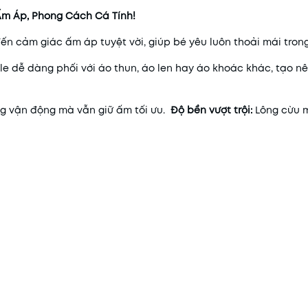
Ấm Áp, Phong Cách Cá Tính!
ến cảm giác ấm áp tuyệt vời, giúp bé yêu luôn thoải mái tron
le dễ dàng phối với áo thun, áo len hay áo khoác khác, tạo n
ng vận động mà vẫn giữ ấm tối ưu.
Độ bền vượt trội:
Lông cừu 