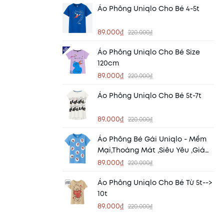
Áo Phông Uniqlo Cho Bé 4-5t
89.000₫
220.000₫
Áo Phông Uniqlo Cho Bé Size
120cm
89.000₫
220.000₫
Áo Phông Uniqlo Cho Bé 5t-7t
89.000₫
220.000₫
Áo Phông Bé Gái Uniqlo - Mềm
Mại,thoáng Mát ,siêu Yêu ,giá
Siêu Hời
89.000₫
220.000₫
Áo Phông Uniqlo Cho Bé Từ 5t-->
10t
89.000₫
220.000₫