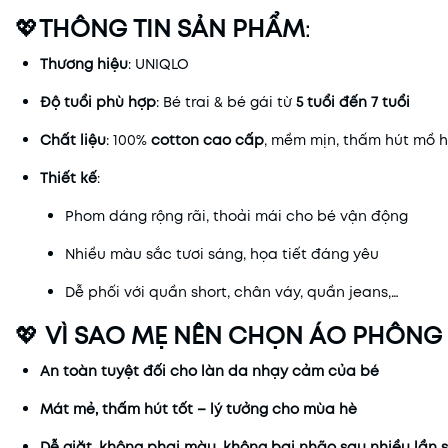
💖
THÔNG TIN SẢN PHẨM
:
Thương hiệu
: UNIQLO
Độ tuổi phù hợp
: Bé trai & bé gái từ
5 tuổi đến 7 tuổi
Chất liệu
: 100%
cotton cao cấp
, mềm mịn, thấm hút mồ h
Thiết kế
:
Phom dáng rộng rãi, thoải mái cho bé vận động
Nhiều màu sắc tươi sáng, họa tiết đáng yêu
Dễ phối với quần short, chân váy, quần jeans,…
💖
VÌ SAO MẸ NÊN CHỌN ÁO PHÔNG
An toàn tuyệt đối cho làn da nhạy cảm của bé
Mát mẻ, thấm hút tốt – lý tưởng cho mùa hè
Dễ giặt, không phai màu, không bai nhão sau nhiều lần 