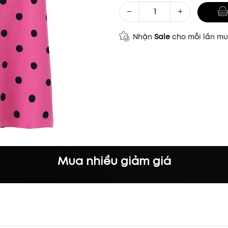
−
+
Nhận
Sale
cho mỗi lần m
Mã khuyến mãi:
Điều kiện:
Mua nhiều giảm giá