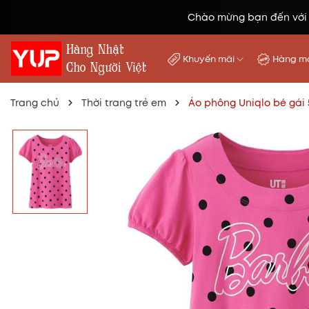
Chào mừng bạn đến với
Khuyến mãi
Hàng mớ
Trang chủ
Thời trang trẻ em
Áo phông Uniqlo bé gái 5