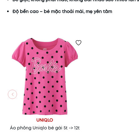
Độ bền cao – bé mặc thoải mái, mẹ yên tâm
UNIQLO
Áo phông Uniqlo bé gái 5t -> 12t