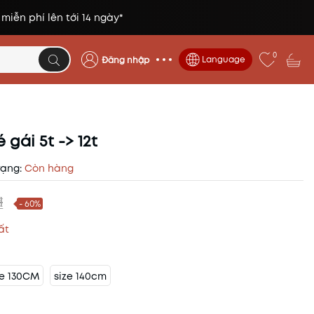
 miễn phí lên tới 14 ngày*
0
Language
Đăng nhập
gái 5t -> 12t
rạng:
Còn hàng
₫
- 60%
ất
ze 130CM
size 140cm