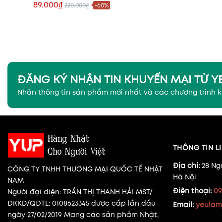
89.000₫
220.000₫
-60%
Xem nhanh
ĐĂNG KÝ NHẬN TIN KHUYẾN MẠI TỪ 
Nhận thông tin sản phẩm mới nhất và các chương trình 
THÔNG TIN LI
Địa chỉ:
28 Ng
CÔNG TY TNHH THƯƠNG MẠI QUỐC TẾ NHẬT
Hà Nội
NAM
Điện thoại:
09
Người đại diện: TRẦN THỊ THANH HẢI MST/
ĐKKD/QĐTL: 0108623345 được cấp lần đầu
Email:
yeulam
ngày 27/02/2019 Mang các sản phẩm Nhật,