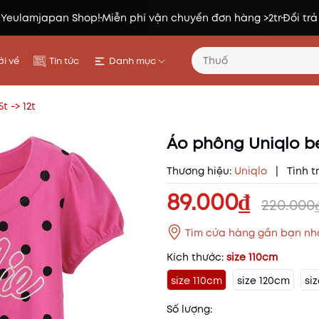
 Yeulamjapan Shop!
Miễn phí vận chuyển đơn hàng >2tr
Đổi trả
i về
Tin tức
Danh mục
t -> 12t
Áo phông Uniqlo bé 
Thương hiệu:
Uniqlo
|
Tình t
89.000₫
220.000
Tìm cửa hàng gần bạn nh
Kích thước:
size 110cm
size 110cm
size 120cm
si
Số lượng: