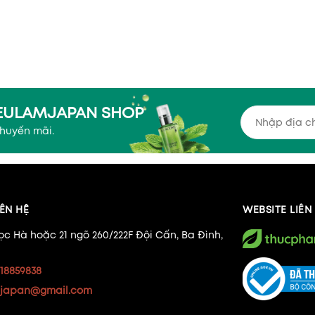
YEULAMJAPAN SHOP
khuyến mãi.
ÊN HỆ
WEBSITE LIÊ
ọc Hà hoặc 21 ngõ 260/222F Đội Cấn, Ba Đình,
18859838
japan@gmail.com