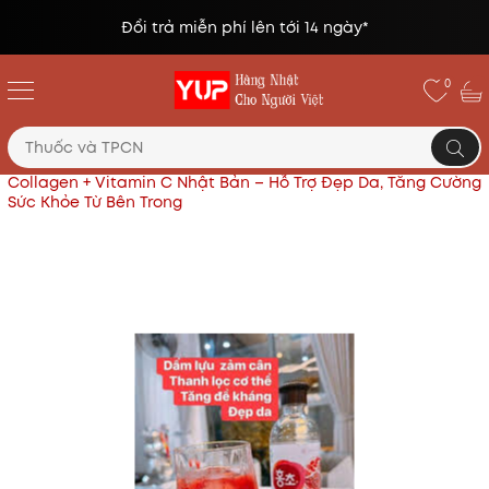
Đổi trả miễn phí lên tới 14 ngày*
0
Trang chủ
Thực phẩm chức năng Nhật
Dấm Lựu
Collagen + Vitamin C Nhật Bản – Hỗ Trợ Đẹp Da, Tăng Cường
Sức Khỏe Từ Bên Trong