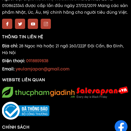
0108623345 được cấp lần đầu ngày 27/02/2019 Mang các sản
phẩm Nhật, Úc, Âu, Mỹ chính hãng cho người tiêu dùng Việt.
THÔNG TIN LIÊN HỆ
Địa chỉ:
28 Ngọc Hà hoặc 21 ngõ 260/222F Đội Cấn, Ba Đình,
Hà Nội
Điện thoại:
0918859838
Email:
yeulamjapan@gmail.com
WEBSITE LIÊN QUAN
CHÍNH SÁCH