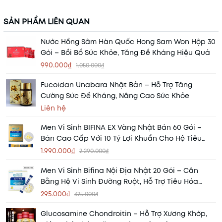
SẢN PHẨM LIÊN QUAN
Nước Hồng Sâm Hàn Quốc Hong Sam Won Hộp 30
Gói – Bồi Bổ Sức Khỏe, Tăng Đề Kháng Hiệu Quả
990.000₫
1.050.000₫
Fucoidan Unabara Nhật Bản – Hỗ Trợ Tăng
Cường Sức Đề Kháng, Nâng Cao Sức Khỏe
Liên hệ
Men Vi Sinh BIFINA EX Vàng Nhật Bản 60 Gói –
Bản Cao Cấp Với 10 Tỷ Lợi Khuẩn Cho Hệ Tiêu
Hóa Khỏe Mạnh
1.990.000₫
2.290.000₫
Men Vi Sinh Bifina Nội Địa Nhật 20 Gói – Cân
Bằng Hệ Vi Sinh Đường Ruột, Hỗ Trợ Tiêu Hóa
Khỏe Mạnh
295.000₫
325.000₫
Glucosamine Chondroitin – Hỗ Trợ Xương Khớp,