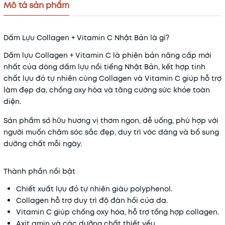
Mã khuyến mãi:
Mô tả sản phẩm
Điều kiện:
Dấm Lựu Collagen + Vitamin C Nhật Bản là gì?
Dấm lựu Collagen + Vitamin C là phiên bản nâng cấp mới
nhất của dòng dấm lựu nổi tiếng Nhật Bản, kết hợp tinh
chất lựu đỏ tự nhiên cùng Collagen và Vitamin C giúp hỗ trợ
làm đẹp da, chống oxy hóa và tăng cường sức khỏe toàn
diện.
Sản phẩm sở hữu hương vị thơm ngon, dễ uống, phù hợp với
người muốn chăm sóc sắc đẹp, duy trì vóc dáng và bổ sung
dưỡng chất mỗi ngày.
Thành phần nổi bật
Chiết xuất lựu đỏ tự nhiên giàu polyphenol.
Collagen hỗ trợ duy trì độ đàn hồi của da.
Vitamin C giúp chống oxy hóa, hỗ trợ tổng hợp collagen.
Axit amin và các dưỡng chất thiết yếu.