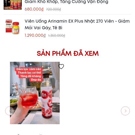
Giảm Khô Khớp, Tăng Cường Vận Động
680.000₫
720.000₫
Viên Uống Arinamin EX Plus Nhật 270 Viên - Giảm
Mỏi Vai Gáy, Tê Bì
1.290.000₫
1.350.000₫
SẢN PHẨM ĐÃ XEM