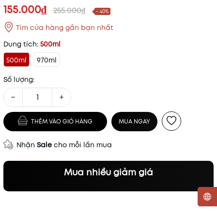
155.000₫
255.000₫
- 40%
Tìm cửa hàng gần bạn nhất
Dung tích:
500ml
500ml
970ml
Số lượng:
−
+
THÊM VÀO GIỎ HÀNG
MUA NGAY
Nhận
Sale
cho mỗi lần mua
Mua nhiều giảm giá