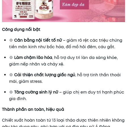
Công dụng nổi bật
💠
Cân bằng nội tiết tố nữ
– giảm rõ rệt các triệu chứng
tiền mãn kinh như bốc hỏa, đổ mồ hôi đêm, cáu gắt.
💠
Làm chậm lão hóa
, hỗ trợ duy trì làn da sáng khỏe,
giảm nếp nhăn và chảy xệ.
💠
Cải thiện chất lượng giấc ngủ
, hỗ trợ tinh thần thoải
mái, giảm stress.
💠
Tăng cường sinh lý nữ
– giúp chị em duy trì hạnh phúc
gia đình.
Thành phần an toàn, hiệu quả
Chiết xuất hoàn toàn từ 13 loại thảo dược thiên nhiên không
gây tác dụng phụ, phù hợp với cơ địa phụ nữ Á Đông.