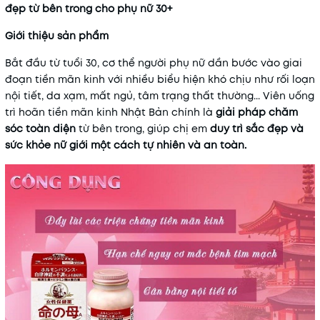
đẹp từ bên trong cho phụ nữ 30+
Mã khuyến mãi:
Giới thiệu sản phẩm
Điều kiện:
Bắt đầu từ tuổi 30, cơ thể người phụ nữ dần bước vào giai
đoạn tiền mãn kinh với nhiều biểu hiện khó chịu như rối loạn
nội tiết, da xạm, mất ngủ, tâm trạng thất thường... Viên uống
trì hoãn tiền mãn kinh Nhật Bản chính là
giải pháp chăm
sóc toàn diện
từ bên trong, giúp chị em
duy trì sắc đẹp và
sức khỏe nữ giới một cách tự nhiên và an toàn.