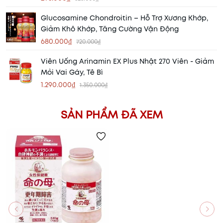
Glucosamine Chondroitin – Hỗ Trợ Xương Khớp,
Giảm Khô Khớp, Tăng Cường Vận Động
680.000₫
720.000₫
Viên Uống Arinamin EX Plus Nhật 270 Viên - Giảm
Mỏi Vai Gáy, Tê Bì
1.290.000₫
1.350.000₫
SẢN PHẨM ĐÃ XEM