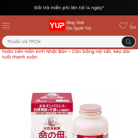
Đổi trả miễn phí lên tới 14 ngày*
0
Trang chủ
Thực phẩm chức năng Nhật
Viên uống trì
hoãn tiền mãn kinh Nhật Bản – Cân bằng nội tiết, kéo dài
tuổi thanh xuân