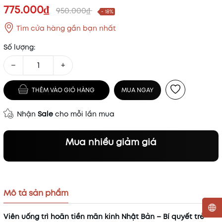
775.000₫
950.000₫
- 18%
Tìm cửa hàng gần bạn nhất
Số lượng:
−
+
THÊM VÀO GIỎ HÀNG
MUA NGAY
Nhận
Sale
cho mỗi lần mua
Mua nhiều giảm giá
Mô tả sản phẩm
Viên uống trì hoãn tiền mãn kinh Nhật Bản – Bí quyết trẻ