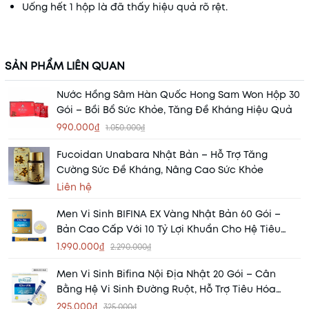
Uống hết 1 hộp là đã thấy hiệu quả rõ rệt.
SẢN PHẨM LIÊN QUAN
Nước Hồng Sâm Hàn Quốc Hong Sam Won Hộp 30
Gói – Bồi Bổ Sức Khỏe, Tăng Đề Kháng Hiệu Quả
990.000₫
1.050.000₫
Fucoidan Unabara Nhật Bản – Hỗ Trợ Tăng
Cường Sức Đề Kháng, Nâng Cao Sức Khỏe
Liên hệ
Men Vi Sinh BIFINA EX Vàng Nhật Bản 60 Gói –
Bản Cao Cấp Với 10 Tỷ Lợi Khuẩn Cho Hệ Tiêu
Hóa Khỏe Mạnh
1.990.000₫
2.290.000₫
Men Vi Sinh Bifina Nội Địa Nhật 20 Gói – Cân
Bằng Hệ Vi Sinh Đường Ruột, Hỗ Trợ Tiêu Hóa
Khỏe Mạnh
295.000₫
325.000₫