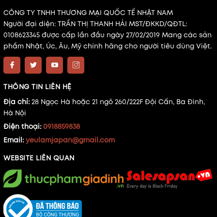
CÔNG TY TNHH THƯƠNG MẠI QUỐC TẾ NHẬT NAM
Người đại diện: TRẦN THỊ THANH HẢI MST/ĐKKD/QĐTL:
0108623345 được cấp lần đầu ngày 27/02/2019 Mang các sản
phẩm Nhật, Úc, Âu, Mỹ chính hãng cho người tiêu dùng Việt.
THÔNG TIN LIÊN HỆ
Địa chỉ:
28 Ngọc Hà hoặc 21 ngõ 260/222F Đội Cấn, Ba Đình,
Hà Nội
Điện thoại:
0918859838
Email:
yeulamjapan@gmail.com
WEBSITE LIÊN QUAN