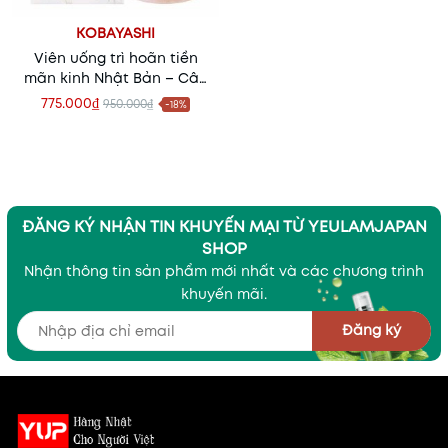
KOBAYASHI
Viên uống trì hoãn tiền
mãn kinh Nhật Bản – Cân
bằng nội tiết, kéo dài tuổi
775.000₫
950.000₫
-18%
thanh xuân
ĐĂNG KÝ NHẬN TIN KHUYẾN MẠI TỪ YEULAMJAPAN
SHOP
Nhận thông tin sản phẩm mới nhất và các chương trình
khuyến mãi.
Đăng ký