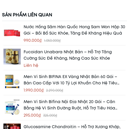
SẢN PHẨM LIÊN QUAN
Nước Hồng Sâm Hàn Quốc Hong Sam Won Hộp 30
Gói – Bồi Bổ Sức Khỏe, Tăng Đề Kháng Hiệu Quả
990.000₫
1.050.000₫
Fucoidan Unabara Nhật Bản – Hỗ Trợ Tăng
Cường Sức Đề Kháng, Nâng Cao Sức Khỏe
Liên hệ
Men Vi Sinh BIFINA EX Vàng Nhật Bản 60 Gói –
Bản Cao Cấp Với 10 Tỷ Lợi Khuẩn Cho Hệ Tiêu
Hóa Khỏe Mạnh
1.990.000₫
2.290.000₫
Men Vi Sinh Bifina Nội Địa Nhật 20 Gói – Cân
Bằng Hệ Vi Sinh Đường Ruột, Hỗ Trợ Tiêu Hóa
Khỏe Mạnh
295.000₫
325.000₫
Glucosamine Chondroitin – Hỗ Trợ Xương Khớp,