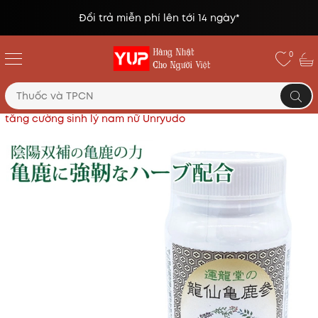
Đổi trả miễn phí lên tới 14 ngày*
0
Trang chủ
Thực phẩm chức năng Nhật
Viên uống
tăng cường sinh lý nam nữ Unryudo