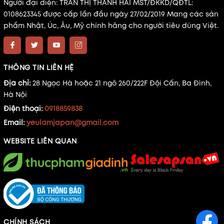
Người đại diện: TRẦN THỊ THANH HẢI MST/ĐKKD/QĐTL:
0108623345 được cấp lần đầu ngày 27/02/2019 Mang các sản
phẩm Nhật, Úc, Âu, Mỹ chính hãng cho người tiêu dùng Việt.
THÔNG TIN LIÊN HỆ
Địa chỉ:
28 Ngọc Hà hoặc 21 ngõ 260/222F Đội Cấn, Ba Đình,
Hà Nội
Điện thoại:
0918859838
Email:
yeulamjapan@gmail.com
WEBSITE LIÊN QUAN
CHÍNH SÁCH