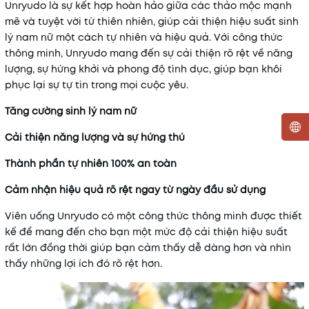
Unryudo là sự kết hợp hoàn hảo giữa các thảo mộc mạnh
mẽ và tuyệt vời từ thiên nhiên, giúp cải thiện hiệu suất sinh
lý nam nữ một cách tự nhiên và hiệu quả. Với công thức
thông minh, Unryudo mang đến sự cải thiện rõ rệt về năng
lượng, sự hứng khởi và phong độ tình dục, giúp bạn khôi
phục lại sự tự tin trong mọi cuộc yêu.
Tăng cường sinh lý nam nữ
Cải thiện năng lượng và sự hứng thú
Mã khuyến mãi:
Thành phần tự nhiên 100% an toàn
Điều kiện:
Cảm nhận hiệu quả rõ rệt ngay từ ngày đầu sử dụng
Viên uống Unryudo có một công thức thông minh được thiết
kế để mang đến cho bạn một mức độ cải thiện hiệu suất
rất lớn đồng thời giúp bạn cảm thấy dễ dàng hơn và nhìn
thấy những lợi ích đó rõ rệt hơn.