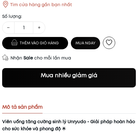
Tìm cửa hàng gần bạn nhất
Số lượng:
−
+
THÊM VÀO GIỎ HÀNG
MUA NGAY
Nhận
Sale
cho mỗi lần mua
Mua nhiều giảm giá
Mô tả sản phẩm
Viên uống tăng cường sinh lý Unryudo - Giải pháp hoàn hảo
cho sức khỏe và phong độ
🌟