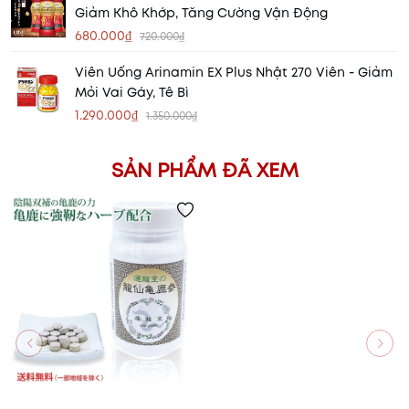
Giảm Khô Khớp, Tăng Cường Vận Động
680.000₫
720.000₫
Viên Uống Arinamin EX Plus Nhật 270 Viên - Giảm
Mỏi Vai Gáy, Tê Bì
1.290.000₫
1.350.000₫
SẢN PHẨM ĐÃ XEM