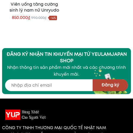
Viên uống tăng cường
sinh lý nam nữ Unryudo
850.000₫
990.000₫
-14%
ĐĂNG KÝ NHẬN TIN KHUYẾN MẠI TỪ YEULAMJAPAN
SHOP
Nhận thông tin sản phẩm mới nhất và các chương trình
khuyến mãi.
Đăng ký
CÔNG TY TNHH THƯƠNG MẠI QUỐC TẾ NHẬT NAM