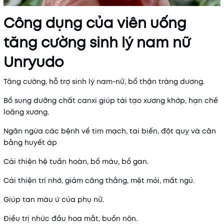
Công dụng của viên uống
tăng cường sinh lý nam nữ
Unryudo
Tăng cường, hỗ trợ sinh lý nam-nữ, bổ thận tráng dương.
Bổ sung dưỡng chất canxi giúp tái tạo xương khớp, hạn chế
loãng xương.
Ngăn ngừa các bệnh về tim mạch, tai biến, đột quỵ và cân
bằng huyết áp
Cải thiện hệ tuần hoàn, bổ máu, bổ gan.
Cải thiện trí nhớ, giảm căng thẳng, mệt mỏi, mất ngủ.
Giúp tan máu ứ của phụ nữ.
Điều trị nhức đầu hoa mắt, buồn nôn.