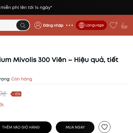
 miễn phí lên tới 14 ngày*
0
Language
Đăng nhập
m Mivolis 300 Viên – Hiệu quả, tiết
rạng:
Còn hàng
00₫
- 15%
ất
THÊM VÀO GIỎ HÀNG
MUA NGAY