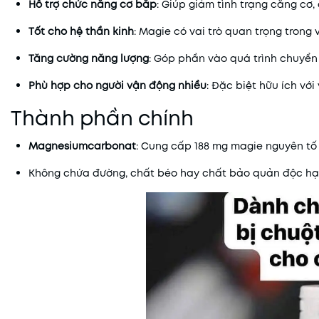
Hỗ trợ chức năng cơ bắp
: Giúp giảm tình trạng căng cơ,
Tốt cho hệ thần kinh
: Magie có vai trò quan trọng trong 
Tăng cường năng lượng
: Góp phần vào quá trình chuyển
Phù hợp cho người vận động nhiều
: Đặc biệt hữu ích vớ
Thành phần chính
Magnesiumcarbonat
: Cung cấp 188 mg magie nguyên tố 
Không chứa đường, chất béo hay chất bảo quản độc hại,