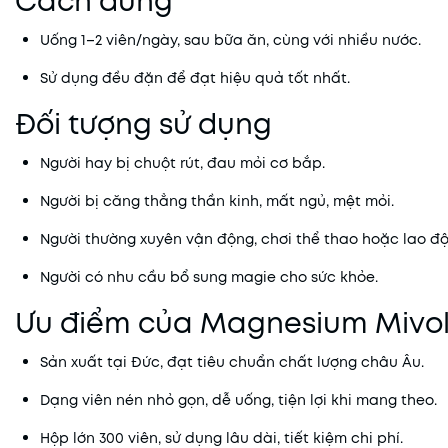
Cách dùng
Uống 1–2 viên/ngày, sau bữa ăn, cùng với nhiều nước.
Sử dụng đều đặn để đạt hiệu quả tốt nhất.
Đối tượng sử dụng
Người hay bị chuột rút, đau mỏi cơ bắp.
Người bị căng thẳng thần kinh, mất ngủ, mệt mỏi.
Người thường xuyên vận động, chơi thể thao hoặc lao đ
Người có nhu cầu bổ sung magie cho sức khỏe.
Ưu điểm của Magnesium Mivol
Sản xuất tại Đức, đạt tiêu chuẩn chất lượng châu Âu.
Dạng viên nén nhỏ gọn, dễ uống, tiện lợi khi mang theo.
Hộp lớn 300 viên, sử dụng lâu dài, tiết kiệm chi phí.