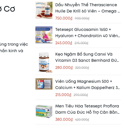
Dầu Nhuyễn Thể Therascience
ợ Cơ
Huile De Krill 60 Viên – Omega 3
Hấp Thu Vượt Trội Từ
750.000₫
900.000₫
Phospholipid
Tetesept Glucosamin 1650 +
Hyaluron + Chondroitin 40 Viên
Đức – Hỗ Trợ Xương Khớp Khỏe
245.000₫
275.000₫
ùng trong việc
Mạnh
hần kinh và
Kẹo Ngậm Bổ Sung Canxi Và
Vitamin D3 Sanct Bernhard Đức
Vị Socola – Hỗ Trợ Xương Chắc
280.000₫
320.000₫
Khỏe, Thơm Ngon Dễ Dùng
Viên Uống Magnesium 500 +
Calcium + Kalium Doppelherz 30
Viên – Bổ Sung Magie, Canxi,
215.000₫
290.000₫
Kali Cho Cơ Bắp Và Xương Khớp
Men Tiêu Hóa Tetesept Proflora
Darm Của Đức Hỗ Trợ Cân Bằng
Hệ Vi Sinh Đường Ruột
380.000₫
420.000₫