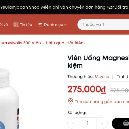
 Yeulamjapan Shop!
Miễn phí vận chuyển đơn hàng >2tr
Đổi trả
i về
Tin tức
Danh mục
m Mivolis 300 Viên – Hiệu quả, tiết kiệm
Viên Uống Magnesiu
kiệm
Thương hiệu:
Mivolis
|
Tình t
275.000₫
325.0
Tìm cửa hàng gần bạn nh
Số lượng:
−
+