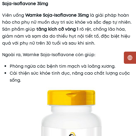
Soja-Isoflavone 35mg
Viên uống
Warnke Soja-Isoflavone 35mg
là giải pháp hoàn
hảo cho phụ nữ muốn duy trì sức khỏe và sắc đẹp tự nhiên.
Sản phẩm giúp
tăng kích cỡ vòng 1
rõ rệt, chống lão hóa,
giảm nám và sạm da do thiếu hụt nội tiết tố, đặc biệt hiệu
quả với phụ nữ trên 30 tuổi và sau khi sinh.
Ngoài ra, Warnke Soja-Isoflavone còn giúp:
Phòng ngừa các bệnh tim mạch và loãng xương.
Mã khuyến mãi:
Cải thiện sức khỏe tình dục, nâng cao chất lượng cuộc
sống.
Điều kiện: