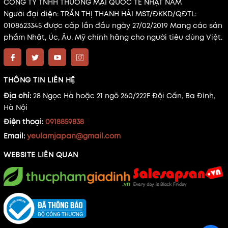
CÔNG TY TNHH THƯƠNG MẠI QUỐC TẾ NHẬT NAM
Người đại diện: TRẦN THỊ THANH HẢI MST/ĐKKD/QĐTL:
0108623345 được cấp lần đầu ngày 27/02/2019 Mang các sản
phẩm Nhật, Úc, Âu, Mỹ chính hãng cho người tiêu dùng Việt.
THÔNG TIN LIÊN HỆ
Địa chỉ:
28 Ngọc Hà hoặc 21 ngõ 260/222F Đội Cấn, Ba Đình,
Hà Nội
Điện thoại:
0918859838
Email:
yeulamjapan@gmail.com
WEBSITE LIÊN QUAN