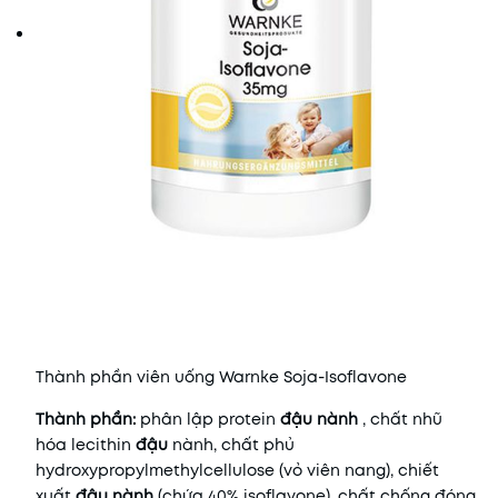
Thành phần viên uống Warnke Soja-Isoflavone
Thành phần:
phân lập protein
đậu nành
, chất nhũ
hóa lecithin
đậu
nành, chất phủ
hydroxypropylmethylcellulose (vỏ viên nang), chiết
xuất
đậu nành
(chứa 40% isoflavone), chất chống đóng