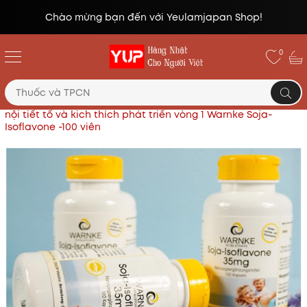
Chào mừng bạn đến với Yeulamjapan Shop!
0
Trang chủ
Thực phẩm chức năng
Viên uống hỗ trợ
nội tiết tố và kich thích phát triển vòng 1 Warnke Soja-
Isoflavone -100 viên