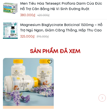
Men Tiêu Hóa Tetesept Proflora Darm Của Đức
Hỗ Trợ Cân Bằng Hệ Vi Sinh Đường Ruột
380.000₫
420.000₫
Magnesium Bisglycinate Boticinal 1500mg – Hỗ
Trợ Ngủ Ngon, Giảm Căng Thẳng, Hấp Thu Cao
325.000₫
395.000₫
SẢN PHẨM ĐÃ XEM