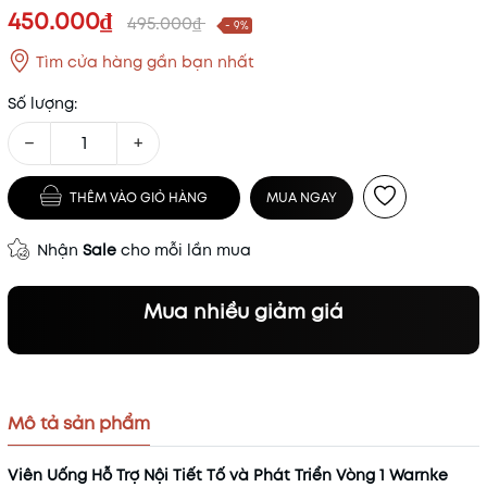
450.000₫
495.000₫
- 9%
Tìm cửa hàng gần bạn nhất
Số lượng:
−
+
THÊM VÀO GIỎ HÀNG
MUA NGAY
Nhận
Sale
cho mỗi lần mua
Mua nhiều giảm giá
Mô tả sản phẩm
Viên Uống Hỗ Trợ Nội Tiết Tố và Phát Triển Vòng 1 Warnke