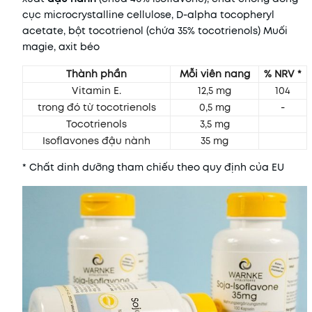
cục microcrystalline cellulose, D-alpha tocopheryl
acetate, bột tocotrienol (chứa 35% tocotrienols) Muối
magie, axit béo
Thành phần
Mỗi viên nang
% NRV *
Vitamin E.
12,5 mg
104
trong đó từ tocotrienols
0,5 mg
-
Tocotrienols
3,5 mg
Isoflavones đậu nành
35 mg
* Chất dinh dưỡng tham chiếu theo quy định của EU