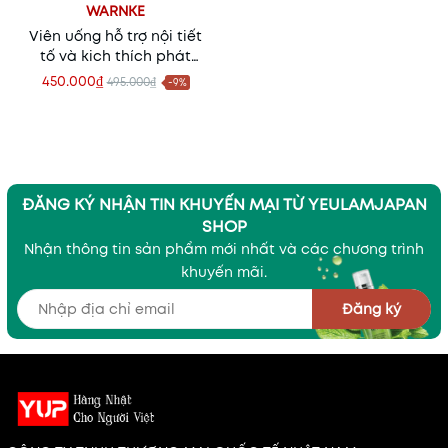
WARNKE
Viên uống hỗ trợ nội tiết
tố và kich thích phát
triển vòng 1 Warnke Soja-
450.000₫
495.000₫
-9%
Isoflavone -100 viên
ĐĂNG KÝ NHẬN TIN KHUYẾN MẠI TỪ YEULAMJAPAN
SHOP
Nhận thông tin sản phẩm mới nhất và các chương trình
khuyến mãi.
Đăng ký