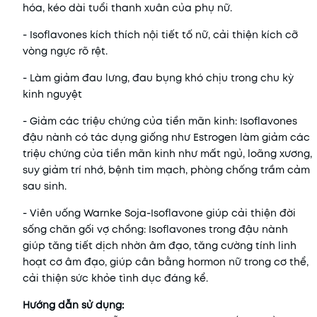
hóa, kéo dài tuổi thanh xuân của phụ nữ.
- Isoflavones kích thích nội tiết tố nữ, cải thiện kích cỡ
vòng ngực rõ rệt.
- Làm giảm đau lưng, đau bụng khó chịu trong chu kỳ
kinh nguyệt
- Giảm các triệu chứng của tiền mãn kinh: Isoflavones
đậu nành có tác dụng giống như Estrogen làm giảm các
triệu chứng của tiền mãn kinh như mất ngủ, loãng xương,
suy giảm trí nhớ, bệnh tim mạch, phòng chống trầm cảm
sau sinh.
- Viên uống Warnke Soja-Isoflavone giúp cải thiện đời
sống chăn gối vợ chồng: Isoflavones trong đậu nành
giúp tăng tiết dịch nhờn âm đạo, tăng cường tính linh
hoạt cơ âm đạo, giúp cân bằng hormon nữ trong cơ thể,
cải thiện sức khỏe tình dục đáng kể.
Hướng dẫn sử dụng: