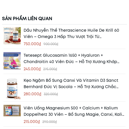
SẢN PHẨM LIÊN QUAN
Dầu Nhuyễn Thể Therascience Huile De Krill 60
Viên – Omega 3 Hấp Thu Vượt Trội Từ
Phospholipid
750.000₫
900.000₫
Tetesept Glucosamin 1650 + Hyaluron +
Chondroitin 40 Viên Đức – Hỗ Trợ Xương Khớp
Khỏe Mạnh
245.000₫
275.000₫
Kẹo Ngậm Bổ Sung Canxi Và Vitamin D3 Sanct
Bernhard Đức Vị Socola – Hỗ Trợ Xương Chắc
Khỏe, Thơm Ngon Dễ Dùng
280.000₫
320.000₫
Viên Uống Magnesium 500 + Calcium + Kalium
Doppelherz 30 Viên – Bổ Sung Magie, Canxi, Kali
Cho Cơ Bắp Và Xương Khớp
215.000₫
290.000₫