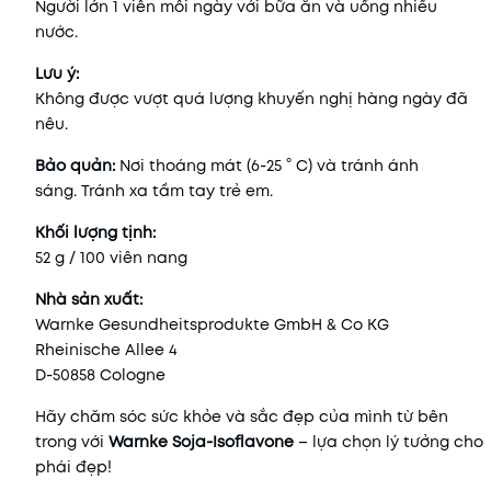
Người lớn 1 viên mỗi ngày với bữa ăn và uống nhiều
nước.
Lưu ý:
Không được vượt quá lượng khuyến nghị hàng ngày đã
nêu.
Bảo quản:
Nơi thoáng mát (6-25 ° C) và tránh ánh
sáng. Tránh xa tầm tay trẻ em.
Khối lượng tịnh:
52 g / 100 viên nang
Nhà sản xuất:
Warnke Gesundheitsprodukte GmbH & Co KG
Rheinische Allee 4
D-50858 Cologne
Hãy chăm sóc sức khỏe và sắc đẹp của mình từ bên
trong với
Warnke Soja-Isoflavone
– lựa chọn lý tưởng cho
phái đẹp!