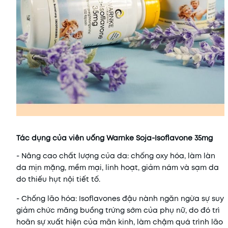
Tác dụng của viên uống
Warnke Soja-Isoflavone 35mg
- Nâng cao chất lượng của da: chống oxy hóa, làm làn
da mịn mặng, mềm mại, linh hoạt, giảm nám và sạm da
do thiếu hụt nội tiết tố.
- Chống lão hóa: Isoflavones đậu nành ngăn ngừa sự suy
giảm chức măng buồng trứng sớm của phụ nữ, do đó trì
hoãn sự xuất hiện của mãn kinh, làm chậm quá trình lão