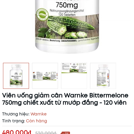
Viên uống giảm cân Warnke Bittermelone
750mg chiết xuất từ mướp đắng - 120 viên
Thương hiệu:
Warnke
Tình trạng:
Còn hàng
480.000₫
530.000₫
- 9%