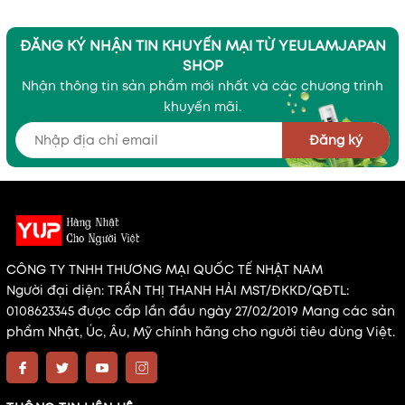
ĐĂNG KÝ NHẬN TIN KHUYẾN MẠI TỪ YEULAMJAPAN
SHOP
Nhận thông tin sản phẩm mới nhất và các chương trình
khuyến mãi.
Đăng ký
CÔNG TY TNHH THƯƠNG MẠI QUỐC TẾ NHẬT NAM
Người đại diện: TRẦN THỊ THANH HẢI MST/ĐKKD/QĐTL:
0108623345 được cấp lần đầu ngày 27/02/2019 Mang các sản
phẩm Nhật, Úc, Âu, Mỹ chính hãng cho người tiêu dùng Việt.