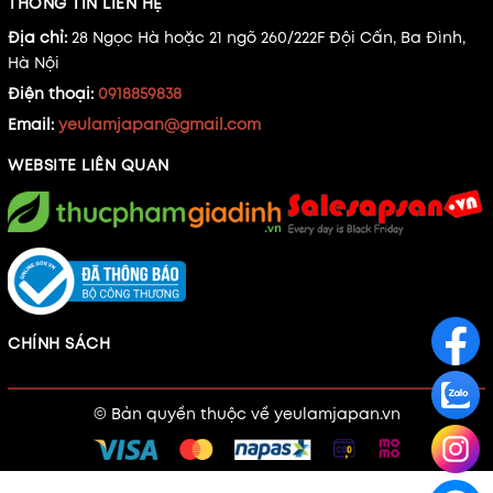
THÔNG TIN LIÊN HỆ
Địa chỉ:
28 Ngọc Hà hoặc 21 ngõ 260/222F Đội Cấn, Ba Đình,
Hà Nội
Điện thoại:
0918859838
Email:
yeulamjapan@gmail.com
WEBSITE LIÊN QUAN
CHÍNH SÁCH
© Bản quyền thuộc về
yeulamjapan.vn