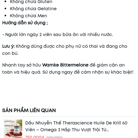
Không chứa Gluten
Không chứa Gelatine
Không chứa Men
Hướng dẫn sử dụng ;
- Người lớn ngày 2 viên sau bữa ăn với nhiều nước.
Lưu ý:
Không dùng được cho phụ nữ có thai và đang cho
con bú.
Nhanh tay sở hữu
Warnke Bittermelone
để giảm cân an
toàn và hiệu quả. Sử dụng ngay để cảm nhận sự khác biệt!
SẢN PHẨM LIÊN QUAN
Dầu Nhuyễn Thể Therascience Huile De Krill 60
Viên – Omega 3 Hấp Thu Vượt Trội Từ
Phospholipid
750.000₫
900.000₫