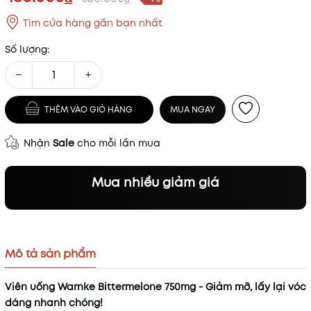
Tìm cửa hàng gần bạn nhất
Số lượng:
−
+
THÊM VÀO GIỎ HÀNG
MUA NGAY
Nhận
Sale
cho mỗi lần mua
Mua nhiều giảm giá
Mô tả sản phẩm
Viên uống Warnke Bittermelone 750mg - Giảm mỡ, lấy lại vóc
dáng nhanh chóng!