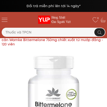
Đổi trả miễn phí lên tới 14 ngày*
0
Trang chủ
Thực phẩm chức năng
Viên uống giảm
cân Warnke Bittermelone 750mg chiết xuất từ mướp đắng -
120 viên