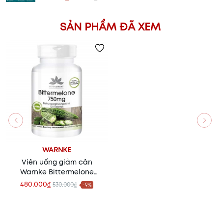
SẢN PHẨM ĐÃ XEM
WARNKE
Viên uống giảm cân
Warnke Bittermelone
750mg chiết xuất từ mướp
480.000₫
530.000₫
-9%
đắng - 120 viên