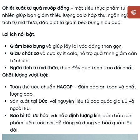
Chiết xuất từ quả mướp đắng
– một siêu thực phẩm tự
nhiên giúp bạn giảm thiểu lượng calo hấp thụ, ngăn ngừa
tích tụ mỡ thừa, đặc biệt là giảm béo bụng hiệu quả.
Mã khuyến mãi:
Lợi ích nổi bật
:
Điều kiện:
Giảm béo bụng
và giúp lấy lại vóc dáng thon gọn.
Giàu chất xơ
và cực kỳ ít calo, hỗ trợ quá trình giảm cân
tự nhiên.
Ngừa tích tụ mỡ thừa
, thúc đẩy quá trình trao đổi chất.
Chất lượng vượt trội
:
Tuân thủ tiêu chuẩn
HACCP
– đảm bảo an toàn và chất
lượng cao.
Sản xuất tại
Đức
, với nguyên liệu từ các quốc gia EU và
ngoài EU.
Bao bì tối ưu hóa
, với
nắp định lượng kín
, đảm bảo sản
phẩm luôn tươi mới, dễ dàng sử dụng và bảo quản lâu
dài.