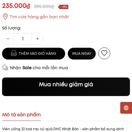
235.000₫
285.000₫
- 18%
Tìm cửa hàng gần bạn nhất
Số lượng:
−
+
THÊM VÀO GIỎ HÀNG
MUA NGAY
Nhận
Sale
cho mỗi lần mua
Mua nhiều giảm giá
Mô tả sản phẩm
Mã khuyến mãi:
Viên uống 32 loại rau củ quả DHC Nhật Bản - sản phẩm bổ sung dinh