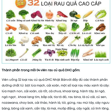
Thành phần trong mỗi 04 viên rau củ quả DHC gồm:
Viên uống 32 loại rau củ quả DHC Nhật Bảnvới đầy đủ các thành phần
dưỡng chất từ: bột lúa mạch, cải xoăn, một số loại rau màu xanh lá cây:
lúa mạch non, cải xoăn, cà rốt, cà chua, khoai lang, hành tây, bí ngô,
ngô ngọt , khoai lang tím, bắp cải, tía tô đỏ, rau bina, lá củ cải, củ sen,
nozawana, choy bok, cải thảo, hành lá, tỏi, gừng, rau mùi tây, cây ngưu
bàng, bông cải xanh, cần tây, lá mai, mướp đắng, cây ngải, cỏ linh lăng,