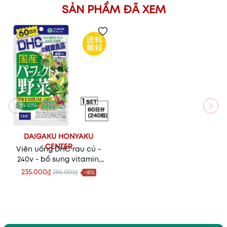
SẢN PHẨM ĐÃ XEM
DAIGAKU HONYAKU
CENTER
Viên uống DHC rau củ -
240v - bổ sung vitamin,
khoáng chất từ 32 loại
235.000₫
285.000₫
-18%
rau củ Nhật Bản