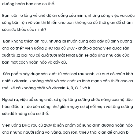
Điều kiện:
dưỡng hoàn hảo cho cơ thể.
Bạn luôn lo lắng về chế độ ăn uống của mình, nhưng công việc và cuộc
sống bận rộn vô vàn thì khiến cho bạn không có đủ thời gian để chăm
sóc sức khỏe của mình?
Bạn không thích ăn rau, nhưng lại muốn cung cấp đầy đủ dinh dưỡng
cho cơ thể? Viên uống DHC rau củ 240v - chất xơ dạng viên được sản
xuất từ 32 loại rau củ quả tươi mát Nhật Bản sẽ đáp ứng nhu cầu của
bạn một cách hoàn hảo và đầy đủ.
Sản phẩm này được sản xuất từ các loại rau xanh, củ quả có chứa khá
nhiều vitamin, khoáng chất và các chất xơ lành mạnh cần thiết cho cơ
thể, kể cả khoáng chất và vitamin A, B, C, E và K.
Ngoài ra, việc bổ sung chất xơ giúp tăng cường chức năng của hệ tiêu
hóa, điều trị táo bón cũng như giảm nguy cơ bị nổi mụn và tăng cường
sức đề kháng của cơ thể.
Viên uống DHC rau củ 240v là sản phẩm bổ sung dinh dưỡng hoàn hảo
cho những người sống vội vàng, bận rộn, thiếu thời gian để chuẩn bị