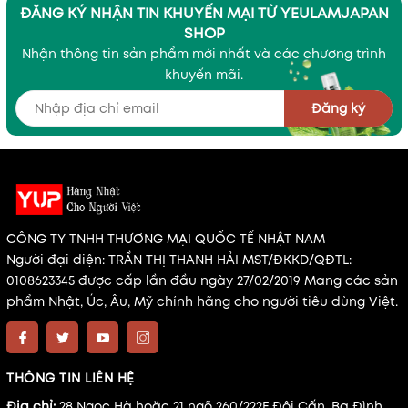
ĐĂNG KÝ NHẬN TIN KHUYẾN MẠI TỪ YEULAMJAPAN
SHOP
Nhận thông tin sản phẩm mới nhất và các chương trình
khuyến mãi.
Đăng ký
CÔNG TY TNHH THƯƠNG MẠI QUỐC TẾ NHẬT NAM
Người đại diện: TRẦN THỊ THANH HẢI MST/ĐKKD/QĐTL:
0108623345 được cấp lần đầu ngày 27/02/2019 Mang các sản
phẩm Nhật, Úc, Âu, Mỹ chính hãng cho người tiêu dùng Việt.
THÔNG TIN LIÊN HỆ
Địa chỉ:
28 Ngọc Hà hoặc 21 ngõ 260/222F Đội Cấn, Ba Đình,