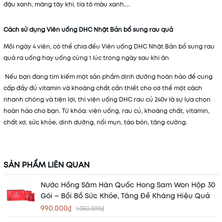
đậu xanh, măng tây khí, tía tô màu xanh....
Cách sử dụng Viên uống DHC Nhật Bản bổ sung rau quả
Mỗi ngày 4 viên, có thể chia đều Viên uống DHC Nhật Bản bổ sung rau
quả ra uống hay uống cùng 1 lúc trong ngày sau khi ăn
Nếu bạn đang tìm kiếm một sản phẩm dinh dưỡng hoàn hảo để cung
cấp đầy đủ vitamin và khoáng chất cần thiết cho cơ thể một cách
nhanh chóng và tiện lợi, thì viện uống DHC rau củ 240v là sự lựa chọn
hoàn hảo cho bạn. Từ khóa: viện uống, rau củ, khoáng chất, vitamin,
chất xơ, sức khỏe, dinh dưỡng, nổi mụn, táo bón, tăng cường.
SẢN PHẨM LIÊN QUAN
Nước Hồng Sâm Hàn Quốc Hong Sam Won Hộp 30
Gói – Bồi Bổ Sức Khỏe, Tăng Đề Kháng Hiệu Quả
990.000₫
1.050.000₫