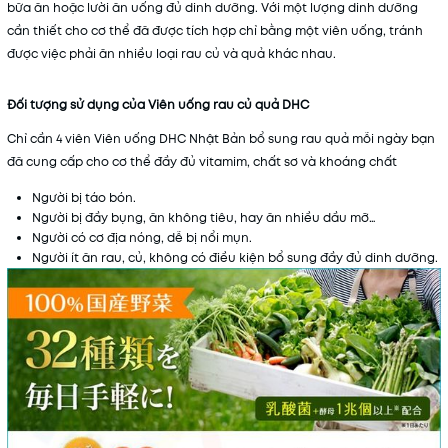
bữa ăn hoặc lười ăn uống đủ dinh dưỡng. Với một lượng dinh dưỡng
cần thiết cho cơ thể đã được tích hợp chỉ bằng một viên uống, tránh
được việc phải ăn nhiều loại rau củ và quả khác nhau.
Đối tượng sử dụng của Viên uống rau củ quả DHC
Chỉ cần 4 viên Viên uống DHC Nhật Bản bổ sung rau quả mỗi ngày bạn
đã cung cấp cho cơ thể đầy đủ vitamim, chất sơ và khoáng chất
Người bị táo bón.
Người bị đầy bụng, ăn không tiêu, hay ăn nhiều dầu mỡ…
Người có cơ địa nóng, dễ bị nổi mụn.
Người ít ăn rau, củ, không có điều kiện bổ sung đầy đủ dinh dưỡng.