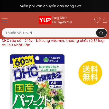
Đổi trả miễn phí lên tới 14 ngày*
0
Trang chủ
Thực phẩm chức năng Nhật
Viên uống
DHC rau củ - 240v - bổ sung vitamin, khoáng chất từ 32 loại
rau củ Nhật Bản