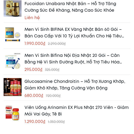
Fucoidan Unabara Nhật Bản – Hỗ Trợ Tăng
Cường Sức Đề Kháng, Nâng Cao Sức Khỏe
Liên hệ
Men Vi Sinh BIFINA EX Vàng Nhật Bản 60 Gói –
Bản Cao Cấp Với 10 Tỷ Lợi Khuẩn Cho Hệ Tiêu
Hóa Khỏe Mạnh
1.990.000₫
2.290.000₫
Men Vi Sinh Bifina Nội Địa Nhật 20 Gói – Cân
Bằng Hệ Vi Sinh Đường Ruột, Hỗ Trợ Tiêu Hóa
Khỏe Mạnh
295.000₫
325.000₫
Glucosamine Chondroitin – Hỗ Trợ Xương Khớp,
Giảm Khô Khớp, Tăng Cường Vận Động
680.000₫
720.000₫
Viên Uống Arinamin EX Plus Nhật 270 Viên - Giảm
Mỏi Vai Gáy, Tê Bì
1.290.000₫
1.350.000₫