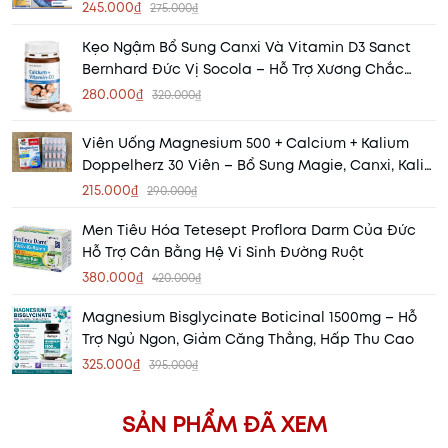
Khỏe Mạnh
245.000₫
275.000₫
Kẹo Ngậm Bổ Sung Canxi Và Vitamin D3 Sanct
Bernhard Đức Vị Socola – Hỗ Trợ Xương Chắc
Khỏe, Thơm Ngon Dễ Dùng
280.000₫
320.000₫
Viên Uống Magnesium 500 + Calcium + Kalium
Doppelherz 30 Viên – Bổ Sung Magie, Canxi, Kali
Cho Cơ Bắp Và Xương Khớp
215.000₫
290.000₫
Men Tiêu Hóa Tetesept Proflora Darm Của Đức
Hỗ Trợ Cân Bằng Hệ Vi Sinh Đường Ruột
380.000₫
420.000₫
Magnesium Bisglycinate Boticinal 1500mg – Hỗ
Trợ Ngủ Ngon, Giảm Căng Thẳng, Hấp Thu Cao
325.000₫
395.000₫
SẢN PHẨM ĐÃ XEM