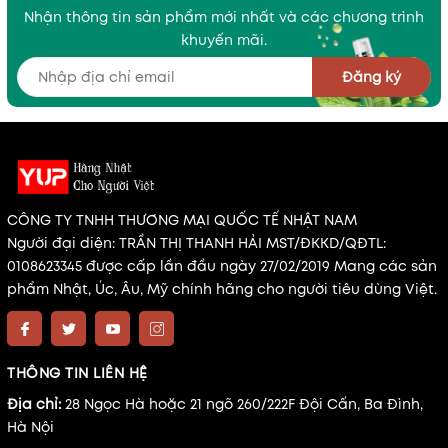
Nhận thông tin sản phẩm mới nhất và các chương trình
khuyến mãi.
Đăng ký
CÔNG TY TNHH THƯƠNG MẠI QUỐC TẾ NHẬT NAM
Người đại diện: TRẦN THỊ THANH HẢI MST/ĐKKD/QĐTL:
0108623345 được cấp lần đầu ngày 27/02/2019 Mang các sản
phẩm Nhật, Úc, Âu, Mỹ chính hãng cho người tiêu dùng Việt.
THÔNG TIN LIÊN HỆ
Địa chỉ:
28 Ngọc Hà hoặc 21 ngõ 260/222F Đội Cấn, Ba Đình,
Hà Nội