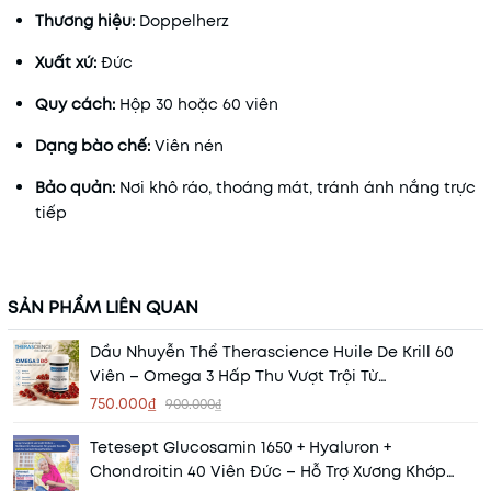
Thương hiệu:
Doppelherz
Xuất xứ:
Đức
Quy cách:
Hộp 30 hoặc 60 viên
Dạng bào chế:
Viên nén
Bảo quản:
Nơi khô ráo, thoáng mát, tránh ánh nắng trực
tiếp
SẢN PHẨM LIÊN QUAN
Dầu Nhuyễn Thể Therascience Huile De Krill 60
Viên – Omega 3 Hấp Thu Vượt Trội Từ
Phospholipid
750.000₫
900.000₫
Tetesept Glucosamin 1650 + Hyaluron +
Chondroitin 40 Viên Đức – Hỗ Trợ Xương Khớp