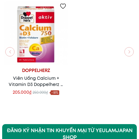
DOPPELHERZ
Viên Uống Calcium +
Vitamin D3 Doppelherz –
xương khỏe, sống chất
205.000₫
250.000₫
-18%
mỗi ngày
ĐĂNG KÝ NHẬN TIN KHUYẾN MẠI TỪ YEULAMJAPAN
SHOP