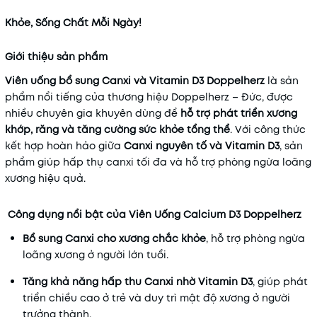
Khỏe, Sống Chất Mỗi Ngày!
Giới thiệu sản phẩm
Viên uống bổ sung Canxi và Vitamin D3 Doppelherz
là sản
phẩm nổi tiếng của thương hiệu Doppelherz – Đức, được
nhiều chuyên gia khuyên dùng để
hỗ trợ phát triển xương
khớp, răng và tăng cường sức khỏe tổng thể
. Với công thức
kết hợp hoàn hảo giữa
Canxi nguyên tố và Vitamin D3
, sản
phẩm giúp hấp thụ canxi tối đa và hỗ trợ phòng ngừa loãng
xương hiệu quả.
Công dụng nổi bật của Viên Uống Calcium D3 Doppelherz
Bổ sung Canxi cho xương chắc khỏe
, hỗ trợ phòng ngừa
loãng xương ở người lớn tuổi.
Tăng khả năng hấp thu Canxi nhờ Vitamin D3
, giúp phát
triển chiều cao ở trẻ và duy trì mật độ xương ở người
trưởng thành.