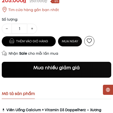
205.000₫
250.000₫
- 18%
Tìm cửa hàng gần bạn nhất
Số lượng:
−
+
THÊM VÀO GIỎ HÀNG
MUA NGAY
Nhận
Sale
cho mỗi lần mua
Mua nhiều giảm giá
Mô tả sản phẩm
Mã khuyến mãi:
💊
Viên Uống Calcium + Vitamin D3 Doppelherz – Xương
Điều kiện: