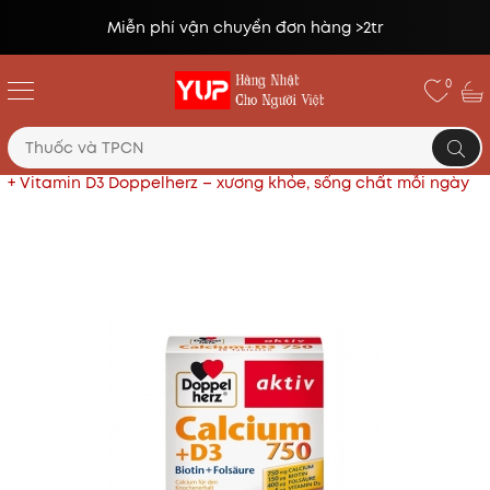
Đổi trả miễn phí lên tới 14 ngày*
0
Trang chủ
Thực phẩm chức năng
Viên Uống Calcium
+ Vitamin D3 Doppelherz – xương khỏe, sống chất mỗi ngày