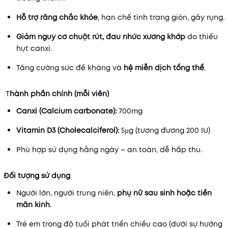
Hỗ trợ răng chắc khỏe
, hạn chế tình trạng giòn, gãy rụng.
Giảm nguy cơ chuột rút, đau nhức xương khớp
do thiếu
hụt canxi.
Tăng cường sức đề kháng và
hệ miễn dịch tổng thể
.
T
hành phần chính (mỗi viên)
Canxi (Calcium carbonate):
700mg
Vitamin D3 (Cholecalciferol):
5µg (tương đương 200 IU)
Phù hợp sử dụng hằng ngày – an toàn, dễ hấp thu.
Đối tượng sử dụng
Người lớn, người trung niên,
phụ nữ sau sinh hoặc tiền
mãn kinh
.
Trẻ em trong độ tuổi phát triển chiều cao (dưới sự hướng