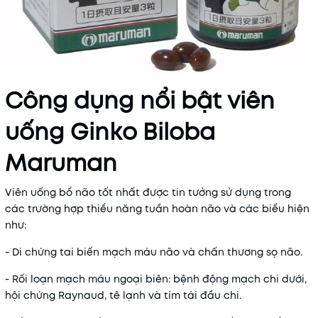
Công dụng nổi bật viên
uống Ginko Biloba
Maruman
Viên uống bổ não tốt nhất được tin tưởng sử dụng trong
các trường hợp thiểu năng tuần hoàn não và các biểu hiện
như:
- Di chứng tai biến mạch máu não và chấn thương sọ não.
- Rối loạn mạch máu ngoại biên: bệnh động mạch chi dưới,
hội chứng Raynaud, tê lạnh và tím tái đầu chi.