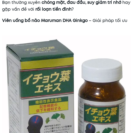
Bạn thường xuyên
chóng mặt, đau đầu, suy giảm trí nhớ
hay
Điều kiện:
gặp vấn đề với
rối loạn tiền đình
?
Viên uống bổ não Maruman DHA Ginkgo
– Giải pháp tối ưu