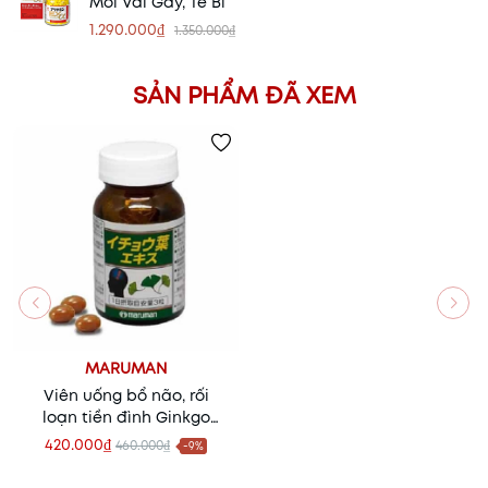
Mỏi Vai Gáy, Tê Bì
1.290.000₫
1.350.000₫
SẢN PHẨM ĐÃ XEM
MARUMAN
Viên uống bổ não, rối
loạn tiền đình Ginkgo
Biloba Maruman
420.000₫
460.000₫
-9%