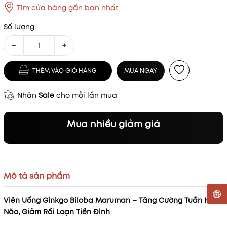
Tìm cửa hàng gần bạn nhất
Số lượng:
−
+
THÊM VÀO GIỎ HÀNG
MUA NGAY
Nhận
Sale
cho mỗi lần mua
Mua nhiều giảm giá
Mô tả sản phẩm
Viên Uống Ginkgo Biloba Maruman – Tăng Cường Tuần Hoàn
Não, Giảm Rối Loạn Tiền Đình
Mã khuyến mãi: