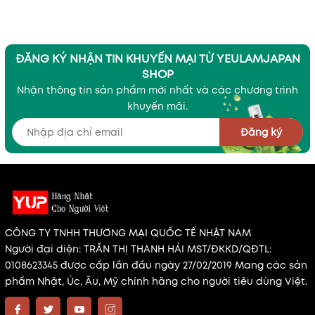
ĐĂNG KÝ NHẬN TIN KHUYẾN MẠI TỪ YEULAMJAPAN
SHOP
Nhận thông tin sản phẩm mới nhất và các chương trình
khuyến mãi.
Đăng ký
CÔNG TY TNHH THƯƠNG MẠI QUỐC TẾ NHẬT NAM
Người đại diện: TRẦN THỊ THANH HẢI MST/ĐKKD/QĐTL:
0108623345 được cấp lần đầu ngày 27/02/2019 Mang các sản
phẩm Nhật, Úc, Âu, Mỹ chính hãng cho người tiêu dùng Việt.