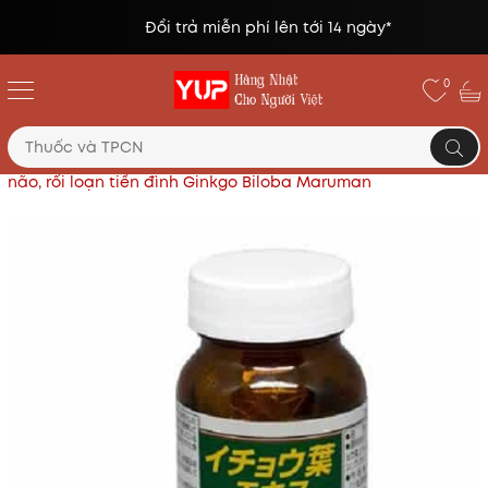
Đổi trả miễn phí lên tới 14 ngày*
0
Trang chủ
Thực phẩm chức năng Nhật
Viên uống bổ
não, rối loạn tiền đình Ginkgo Biloba Maruman