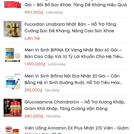
Gói – Bồi Bổ Sức Khỏe, Tăng Đề Kháng Hiệu Quả
990.000₫
1.050.000₫
Fucoidan Unabara Nhật Bản – Hỗ Trợ Tăng
Cường Sức Đề Kháng, Nâng Cao Sức Khỏe
Liên hệ
Men Vi Sinh BIFINA EX Vàng Nhật Bản 60 Gói –
Bản Cao Cấp Với 10 Tỷ Lợi Khuẩn Cho Hệ Tiêu
Hóa Khỏe Mạnh
1.990.000₫
2.290.000₫
Men Vi Sinh Bifina Nội Địa Nhật 20 Gói – Cân
Bằng Hệ Vi Sinh Đường Ruột, Hỗ Trợ Tiêu Hóa
Khỏe Mạnh
295.000₫
325.000₫
Glucosamine Chondroitin – Hỗ Trợ Xương Khớp,
Giảm Khô Khớp, Tăng Cường Vận Động
680.000₫
720.000₫
Viên Uống Arinamin EX Plus Nhật 270 Viên - Giảm