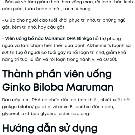
- Bảo vệ và làm giảm thoái hóa võng mạc, rối loạn thần kinh
cảm giác, tuần hoàn ở mắt, tai mũi họng.
- Giúp cho người cao tuổi khôi phục trí nhớ, trị chứng ngủ
gật, kém trí nhớ, hay cáu gắt
-
Viên uống bổ não Maruman DHA Ginkgo
hỗ trợ phòng
ngừa và làm chậm tiến triển của bệnh Alzheimer’s (bệnh sa
sút trí tuệ ở người có tuổi gây ra rối loạn trí nhớ, giảm khả
năng trí tuệ, lú lẫn và rối loạn trong hành vi và cư xử).
Thành phần viên uống
Ginko Biloba Maruman
Dầu cây rum, DHA có chứa dầu cá tinh khiết, chiết xuất bột
ginkgo biloba/ gelatin, vitamin E, lecithin đậu nành,
glycerol, axit béo glycerol ester, sáp ong.
Hướng dẫn sử dụng