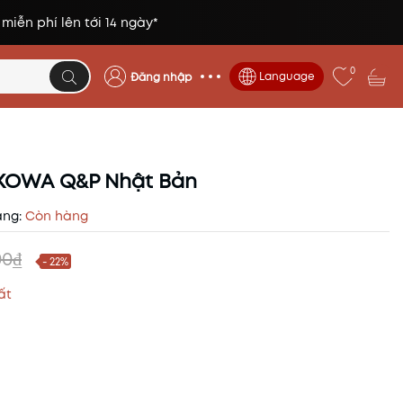
 miễn phí lên tới 14 ngày*
0
Language
Đăng nhập
 KOWA Q&P Nhật Bản
ạng:
Còn hàng
00₫
- 22%
ất