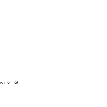
au mỏi mắt.