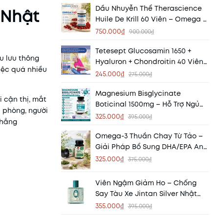
Dầu Nhuyễn Thể Therascience
 Nhật
Huile De Krill 60 Viên – Omega 3
Hấp Thu Vượt Trội Từ
750.000₫
900.000₫
Phospholipid
Tetesept Glucosamin 1650 +
u lưu thông
Hyaluron + Chondroitin 40 Viên
việc quá nhiều
Đức – Hỗ Trợ Xương Khớp Khỏe
245.000₫
275.000₫
Mạnh
Magnesium Bisglycinate
 cận thị, mắt
Boticinal 1500mg – Hỗ Trợ Ngủ
 phòng, người
Ngon, Giảm Căng Thẳng, Hấp
325.000₫
395.000₫
thẳng
Thu Cao
Omega-3 Thuần Chay Từ Tảo –
Giải Pháp Bổ Sung DHA/EPA An
Toàn Cho Cơ Thể Hiện Đại
325.000₫
375.000₫
Viên Ngậm Giảm Ho – Chống
Say Tàu Xe Jintan Silver Nhật
Bản 3250v
355.000₫
395.000₫