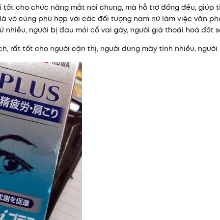
 tốt cho chức năng mắt nói chung, mà hỗ trợ đồng đều, giúp t
là vô cùng phù hợp với các đối tượng nam nữ làm việc văn ph
ử nhiều, người bị đau mỏi cổ vai gáy, người già thoái hoá đốt 
, rất tốt cho người cận thị, người dùng máy tính nhiều, người 