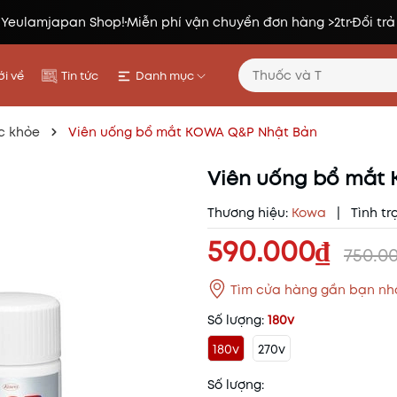
 Yeulamjapan Shop!
Miễn phí vận chuyển đơn hàng >2tr
Đổi trả
i về
Tin tức
Danh mục
c khỏe
Viên uống bổ mắt KOWA Q&P Nhật Bản
Viên uống bổ mắt
Thương hiệu:
Kowa
|
Tình tr
590.000₫
750.0
Tìm cửa hàng gần bạn nh
Số lượng:
180v
180v
270v
Số lượng: