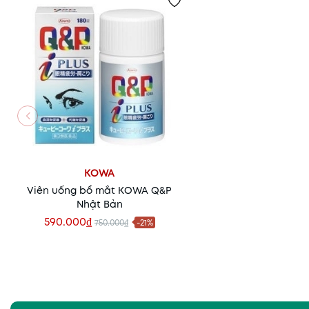
KOWA
Viên uống bổ mắt KOWA Q&P
Nhật Bản
590.000₫
750.000₫
-21%
Xem nhanh