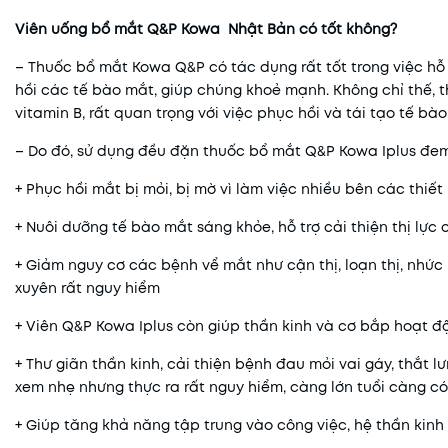
Viên uống bổ mắt Q&P Kowa Nhật Bản có tốt không?
– Thuốc bổ mắt Kowa Q&P có tác dụng rất tốt trong việc hỗ
hồi các tế bào mắt, giúp chúng khoẻ mạnh. Không chỉ thế
vitamin B, rất quan trọng với việc phục hồi và tái tạo tế b
– Do đó, sử dụng đều đặn thuốc bổ mắt Q&P Kowa Iplus đem
+ Phục hồi mắt bị mỏi, bị mờ vì làm việc nhiều bên các thiết 
+ Nuôi dưỡng tế bào mắt sáng khỏe, hỗ trợ cải thiện thị lực 
+ Giảm nguy cơ các bệnh vể mắt như cận thị, loạn thị, nhứ
xuyên rất nguy hiểm
+ Viên Q&P Kowa Iplus còn giúp thần kinh và cơ bắp hoạt độ
+ Thư giãn thần kinh, cải thiện bệnh đau mỏi vai gáy, thắt 
xem nhẹ nhưng thực ra rất nguy hiểm, càng lớn tuổi càng c
+ Giúp tăng khả năng tập trung vào công việc, hệ thần kin