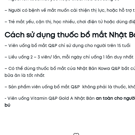
– Người có bệnh về mắt muốn cải thiện thị lực, hoặc hỗ trợ 
– Trẻ mắt yếu, cận thị, học nhiều, chơi điện tử hoặc dùng điện
Cách sử dụng thuốc bổ mắt Nhật 
– Viên uống bổ mắt Q&P chỉ sử dụng cho người trên 15 tuổi
– Liều uống 2 – 3 viên/ lần, mỗi ngày chỉ uống 1 lần duy nhất
– Có thể dùng thuốc bổ mắt của Nhật Bản Kowa Q&P bất cứ l
bữa ăn là tốt nhất
– Sản phẩm viên uống bổ mắt Q&P không phải là thuốc, kh
- Viên uống Vitamin Q&P Gold A Nhật Bản
an toàn cho ngườ
bú