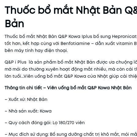
Thuốc bổ mắt Nhật Bản Q
Bản
Thuốc bổ mắt Nhật Bản Q&P Kowa Iplus bổ sung Hepronicat
tốt hơn, kết hợp cùng với Benfotiamine – dẫn xuất vitamin B
bên máy tính hay điện thoại.
Q&P i Plus là sản phẩm bổ mắt Nhật Bản được ưa chuộng lâu
mờ mỏi do thường xuyên hoạt động mắt nhiều, mà còn cải t
lớn tuổi...Viên uống bổ mắt Q&P Kowa
của Nhật giúp cải thi
Thông tin chi tiết – Viên uống bổ mắt Q&P Kowa Nhật Bản
– Xuất xứ: Nhật Bản
– Nhà sản xuất: Kowa
– Quy cách đóng gói: Lọ 180/270 viên
– Mục đích sử dụng: Bổ sung dưỡng chất trị khô mắt, mỏi mắt,