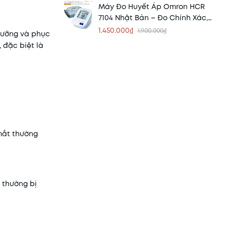
Máy Đo Huyết Áp Omron HCR
7104 Nhật Bản – Đo Chính Xác,
Dễ Sử Dụng Tại Nhà
1.450.000₫
1.900.000₫
 dưỡng và phục
, đặc biệt là
mắt thường
 thường bị