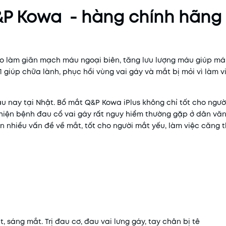
&P Kowa - hàng chính hãng
o làm giãn mạch máu ngoại biên, tăng lưu lượng máu giúp má
1 giúp chữa lành, phục hồi vùng vai gáy và mắt bị mỏi vì làm 
 nay tại Nhật. Bổ mắt Q&P Kowa iPlus không chỉ tốt cho người
Mã khuyến mãi:
hiện bệnh đau cổ vai gáy rất nguy hiểm thường gặp ở dân văn
ện nhiều vấn đề về mắt, tốt cho người mắt yếu, làm việc căng 
Điều kiện:
 sáng mắt. Trị đau cơ, đau vai lưng gáy, tay chân bị tê