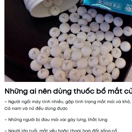
Những ai nên dùng thuốc bổ mắt 
– Người ngồi máy tính nhiều, gặp tình trạng mắt mỏi và khô,
Cả nam và nữ đều dùng được
– Những người bị đau mỏi vai gáy lưng, thắt lưng
– Người lớn tuổi, mắt yếu hoặc thoái hoá đốt sống cổ