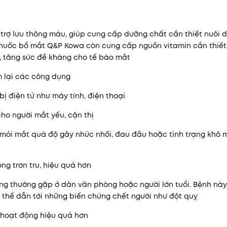
 trợ lưu thông máu, giúp cung cấp dưỡng chất cần thiết nuôi
, thuốc bổ mắt Q&P Kowa còn cung cấp nguồn
vitamin
cần thiết
ào, tăng sức đề kháng cho tế bào mắt
 lại các công dụng
bị điện tử như máy tính, điện thoại
cho người mắt yếu, cận thị
c mỏi mắt quá độ gây nhức nhối, đau đầu hoặc tình trạng khô 
ng trơn tru, hiệu quả hơn
lưng thường gặp ở dân văn phòng hoặc người lớn tuổi. Bệnh này
ó thể dẫn tới những biến chứng chết người như đột quỵ
h hoạt động hiệu quả hơn