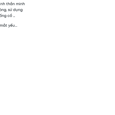
inh thần minh
òng, sử dụng
sống cổ …
mắt yếu...