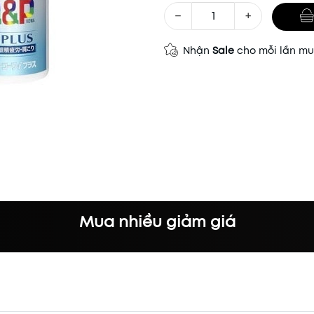
−
+
Nhận
Sale
cho mỗi lần m
Mua nhiều giảm giá