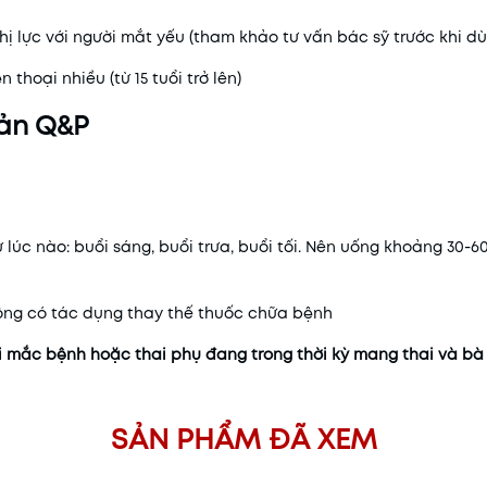
thị lực với người mắt yếu (tham khảo tư vấn bác sỹ trước khi d
 thoại nhiều (từ 15 tuổi trở lên)
Bản Q&P
úc nào: buổi sáng, buổi trưa, buổi tối. Nên uống khoảng 30-6
ông có tác dụng thay thế thuốc chữa bệnh
i mắc bệnh hoặc thai phụ đang trong thời kỳ mang thai và b
SẢN PHẨM ĐÃ XEM