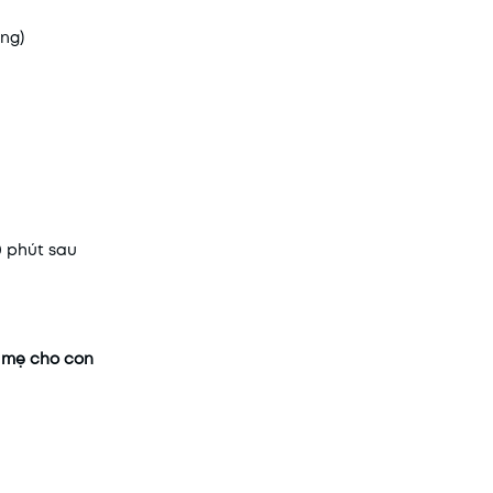
ùng)
0 phút sau
à mẹ cho con