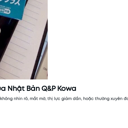
của Nhật Bản Q&P Kowa
 không nhìn rõ, mắt mờ, thị lực giảm dần, hoặc thường xuyên đ