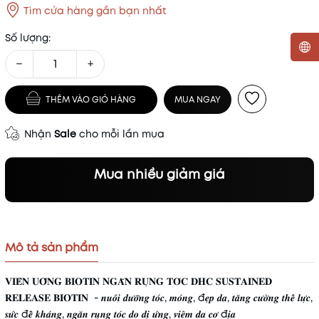
Tìm cửa hàng gần bạn nhất
Số lượng:
−
+
Mã khuyến mãi:
THÊM VÀO GIỎ HÀNG
MUA NGAY
Điều kiện:
Nhận
Sale
cho mỗi lần mua
Mua nhiều giảm giá
Mô tả sản phẩm
𝐕𝐈𝐄̂𝐍 𝐔𝐎̂́𝐍𝐆 𝐁𝐈𝐎𝐓𝐈𝐍 𝐍𝐆𝐀̆𝐍 𝐑𝐔̣𝐍𝐆 𝐓𝐎́𝐂 𝐃𝐇𝐂 𝐒𝐔𝐒𝐓𝐀𝐈𝐍𝐄𝐃
𝐑𝐄𝐋𝐄𝐀𝐒𝐄 𝐁𝐈𝐎𝐓𝐈𝐍 - 𝒏𝒖𝒐̂𝒊 𝒅𝒖̛𝒐̛̃𝒏𝒈 𝒕𝒐́𝒄, 𝒎𝒐́𝒏𝒈, đ𝒆̣𝒑 𝒅𝒂, 𝒕𝒂̆𝒏𝒈 𝒄𝒖̛𝒐̛̀𝒏𝒈 𝒕𝒉𝒆̂̉ 𝒍𝒖̛̣𝒄,
𝒔𝒖̛́𝒄 đ𝒆̂̀ 𝒌𝒉𝒂́𝒏𝒈, 𝒏𝒈𝒂̆𝒏 𝒓𝒖̣𝒏𝒈 𝒕𝒐́𝒄 𝒅𝒐 𝒅𝒊̣ 𝒖̛́𝒏𝒈, 𝒗𝒊𝒆̂𝒎 𝒅𝒂 𝒄𝒐̛ đ𝒊̣𝒂