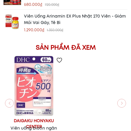
680.000₫
720.000₫
Viên Uống Arinamin EX Plus Nhật 270 Viên - Giảm
Mỏi Vai Gáy, Tê Bì
1.290.000₫
1.350.000₫
SẢN PHẨM ĐÃ XEM
DAIGAKU HONYAKU
CENTER
Viên uống biotin ngăn