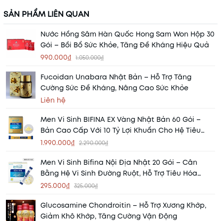
SẢN PHẨM LIÊN QUAN
Nước Hồng Sâm Hàn Quốc Hong Sam Won Hộp 30
Gói – Bồi Bổ Sức Khỏe, Tăng Đề Kháng Hiệu Quả
990.000₫
1.050.000₫
Fucoidan Unabara Nhật Bản – Hỗ Trợ Tăng
Cường Sức Đề Kháng, Nâng Cao Sức Khỏe
Liên hệ
Men Vi Sinh BIFINA EX Vàng Nhật Bản 60 Gói –
Bản Cao Cấp Với 10 Tỷ Lợi Khuẩn Cho Hệ Tiêu
Hóa Khỏe Mạnh
1.990.000₫
2.290.000₫
Men Vi Sinh Bifina Nội Địa Nhật 20 Gói – Cân
Bằng Hệ Vi Sinh Đường Ruột, Hỗ Trợ Tiêu Hóa
Khỏe Mạnh
295.000₫
325.000₫
Glucosamine Chondroitin – Hỗ Trợ Xương Khớp,
Giảm Khô Khớp, Tăng Cường Vận Động