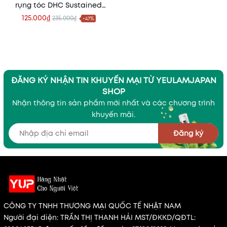
rụng tóc DHC Sustained
Release Biotin
125.000₫
235.000₫
-47%
ĐĂNG KÝ NHẬN TIN KHUYẾN MẠI TỪ YEULAMJAPAN
SHOP
Nhận thông tin sản phẩm mới nhất và các chương trình
khuyến mãi.
Đăng ký
CÔNG TY TNHH THƯƠNG MẠI QUỐC TẾ NHẬT NAM
Người đại diện: TRẦN THỊ THANH HẢI MST/ĐKKD/QĐTL: