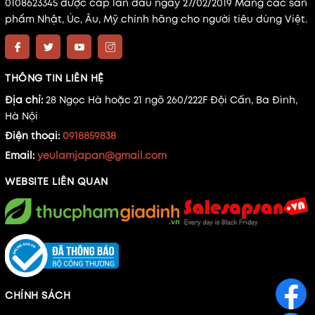
0108623345 được cấp lần đầu ngày 27/02/2019 Mang các sản
phẩm Nhật, Úc, Âu, Mỹ chính hãng cho người tiêu dùng Việt.
THÔNG TIN LIÊN HỆ
Địa chỉ:
28 Ngọc Hà hoặc 21 ngõ 260/222F Đội Cấn, Ba Đình,
Hà Nội
Điện thoại:
0918859838
Email:
yeulamjapan@gmail.com
WEBSITE LIÊN QUAN
CHÍNH SÁCH