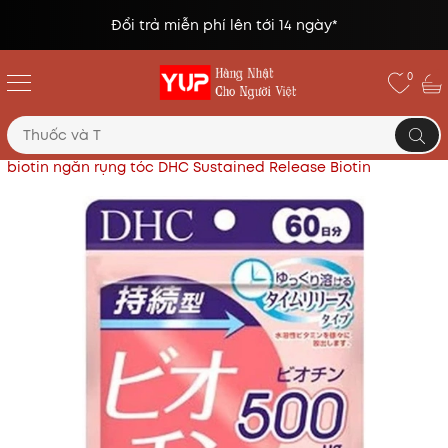
Đổi trả miễn phí lên tới 14 ngày*
0
Trang chủ
Thực phẩm chức năng Nhật
Viên uống
biotin ngăn rụng tóc DHC Sustained Release Biotin