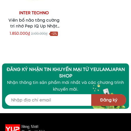
INTER TECHNO
Viên bổ não tăng cường
trí nhớ Pep IQ Up Nhật
Bản
1.850.000₫
2.100.000₫
-12%
ĐĂNG KÝ NHẬN TIN KHUYẾN MẠI TỪ YEULAMJAPAN
SHOP
Nhận thông tin sản phẩm mới nhất và các chương trình
khuyến mãi.
Đăng ký