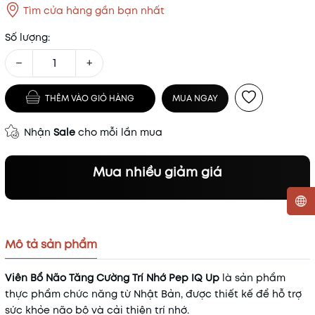
Tìm cửa hàng gần bạn nhất
Số lượng:
−
+
THÊM VÀO GIỎ HÀNG
MUA NGAY
Nhận
Sale
cho mỗi lần mua
Mua nhiều giảm giá
Mã khuyến mãi:
Mô tả sản phẩm
Điều kiện:
Viên Bổ Não Tăng Cường Trí Nhớ Pep IQ Up
là sản phẩm
thực phẩm chức năng từ Nhật Bản, được thiết kế để hỗ trợ
sức khỏe não bộ và cải thiện trí nhớ.