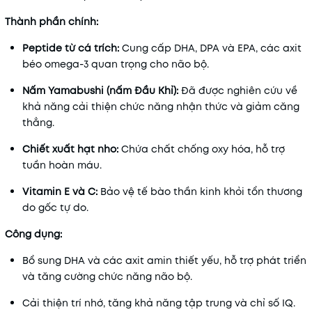
Thành phần chính:
Peptide từ cá trích:
Cung cấp DHA, DPA và EPA, các axit
béo omega-3 quan trọng cho não bộ.
Nấm Yamabushi (nấm Đầu Khỉ):
Đã được nghiên cứu về
khả năng cải thiện chức năng nhận thức và giảm căng
thẳng.
Chiết xuất hạt nho:
Chứa chất chống oxy hóa, hỗ trợ
tuần hoàn máu.
Vitamin E và C:
Bảo vệ tế bào thần kinh khỏi tổn thương
do gốc tự do.
Công dụng:
Bổ sung DHA và các axit amin thiết yếu, hỗ trợ phát triển
và tăng cường chức năng não bộ.
Cải thiện trí nhớ, tăng khả năng tập trung và chỉ số IQ.