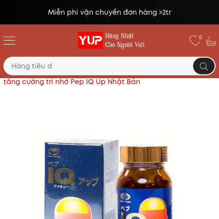
Miễn phí vận chuyển đơn hàng >2tr
0
Trang chủ
Thực phẩm chức năng Nhật
Viên bổ não
tăng cường trí nhớ Pep IQ Up Nhật Bản