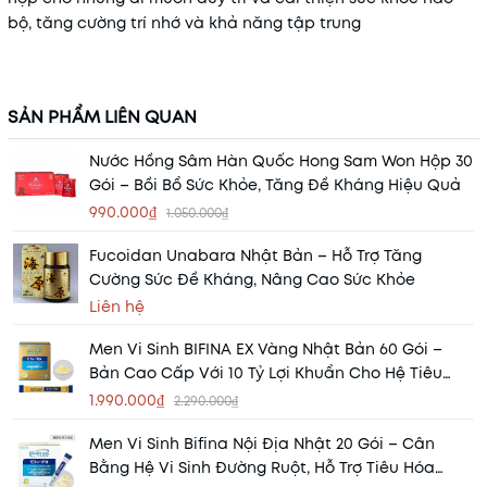
bộ, tăng cường trí nhớ và khả năng tập trung
SẢN PHẨM LIÊN QUAN
Nước Hồng Sâm Hàn Quốc Hong Sam Won Hộp 30
Gói – Bồi Bổ Sức Khỏe, Tăng Đề Kháng Hiệu Quả
990.000₫
1.050.000₫
Fucoidan Unabara Nhật Bản – Hỗ Trợ Tăng
Cường Sức Đề Kháng, Nâng Cao Sức Khỏe
Liên hệ
Men Vi Sinh BIFINA EX Vàng Nhật Bản 60 Gói –
Bản Cao Cấp Với 10 Tỷ Lợi Khuẩn Cho Hệ Tiêu
Hóa Khỏe Mạnh
1.990.000₫
2.290.000₫
Men Vi Sinh Bifina Nội Địa Nhật 20 Gói – Cân
Bằng Hệ Vi Sinh Đường Ruột, Hỗ Trợ Tiêu Hóa