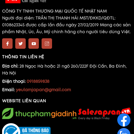
CÔNG TY TNHH THƯƠNG MẠI QUỐC TẾ NHẬT NAM
Người đại diện: TRẦN THỊ THANH HẢI MST/ĐKKD/QĐTL:
0108623345 được cấp lần đầu ngày 27/02/2019 Mang các sản
phẩm Nhật, Úc, Âu, Mỹ chính hãng cho người tiêu dùng Việt.
THÔNG TIN LIÊN HỆ
Địa chỉ:
28 Ngọc Hà hoặc 21 ngõ 260/222F Đội Cấn, Ba Đình,
Hà Nội
Điện thoại:
0918859838
Email:
yeulamjapan@gmail.com
WEBSITE LIÊN QUAN