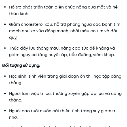
Hỗ trợ phát triển toàn diện chức năng của mắt và hệ
thần kinh.
Giảm cholesterol xấu, hỗ trợ phòng ngừa các bệnh tim
mạch như xơ vữa động mạch, nhồi máu cơ tim và đột
quỵ.
Thúc đẩy lưu thông máu, nâng cao sức đề kháng và
giảm nguy cơ tăng huyết áp, tiểu đường, viêm khớp.
Đối tượng sử dụng:
Học sinh, sinh viên trong giai đoạn ôn thi, học tập căng
thẳng.
Người làm việc trí óc, thường xuyên gặp áp lực và căng
thẳng.
Người cao tuổi muốn cải thiện tình trạng suy giảm trí
nhớ.