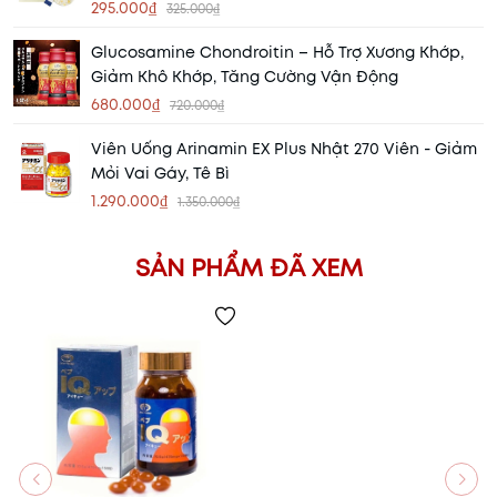
Khỏe Mạnh
295.000₫
325.000₫
Glucosamine Chondroitin – Hỗ Trợ Xương Khớp,
Giảm Khô Khớp, Tăng Cường Vận Động
680.000₫
720.000₫
Viên Uống Arinamin EX Plus Nhật 270 Viên - Giảm
Mỏi Vai Gáy, Tê Bì
1.290.000₫
1.350.000₫
SẢN PHẨM ĐÃ XEM