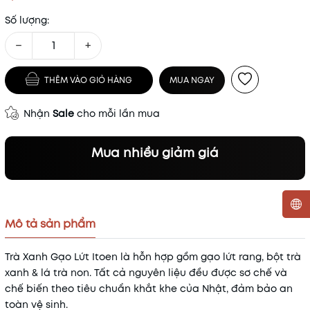
Số lượng:
−
+
THÊM VÀO GIỎ HÀNG
MUA NGAY
Nhận
Sale
cho mỗi lần mua
Mua nhiều giảm giá
Mô tả sản phẩm
Mã khuyến mãi:
Trà Xanh Gạo Lứt Itoen là hỗn hợp gồm gạo lứt rang, bột trà
Điều kiện:
xanh & lá trà non. Tất cả nguyên liệu đều được sơ chế và
chế biến theo tiêu chuẩn khắt khe của Nhật, đảm bảo an
toàn vệ
sinh.