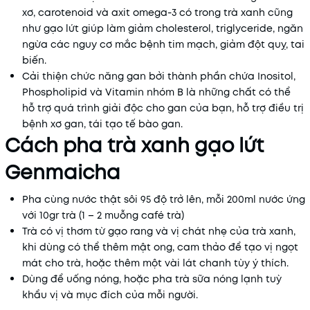
xơ, carotenoid và axit omega-3 có trong trà xanh cũng
như gạo lứt giúp làm giảm cholesterol, triglyceride, ngăn
ngừa các nguy cơ mắc bệnh tim mạch, giảm đột quỵ, tai
biến.
Cải thiện chức năng gan bởi thành phần chứa Inositol,
Phospholipid và Vitamin nhóm B là những chất có thể
hỗ trợ quá trình giải độc cho gan của bạn, hỗ trợ điều trị
bệnh xơ gan, tái tạo tế bào gan.
Cách pha trà xanh gạo lứt
Genmaicha
Pha cùng nước thật sôi 95 độ trở lên, mỗi 200ml nước ứng
với 10gr trà (1 – 2 muỗng café trà)
Trà có vị thơm từ gạo rang và vị chát nhẹ của trà xanh,
khi dùng có thể thêm mật ong, cam thảo để tạo vị ngọt
mát cho trà, hoặc thêm một vài lát chanh tùy ý thích.
Dùng để uống nóng, hoặc pha trà sữa nóng lạnh tuỳ
khẩu vị và mục đích của mỗi người.