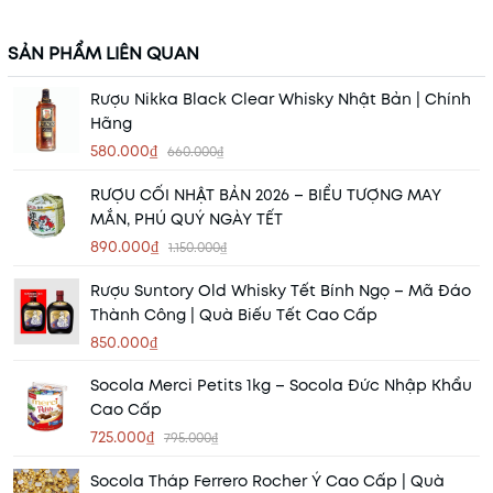
SẢN PHẨM LIÊN QUAN
Rượu Nikka Black Clear Whisky Nhật Bản | Chính
Hãng
580.000₫
660.000₫
RƯỢU CỐI NHẬT BẢN 2026 – BIỂU TƯỢNG MAY
MẮN, PHÚ QUÝ NGÀY TẾT
890.000₫
1.150.000₫
Rượu Suntory Old Whisky Tết Bính Ngọ – Mã Đáo
Thành Công | Quà Biếu Tết Cao Cấp
850.000₫
Socola Merci Petits 1kg – Socola Đức Nhập Khẩu
Cao Cấp
725.000₫
795.000₫
Socola Tháp Ferrero Rocher Ý Cao Cấp | Quà