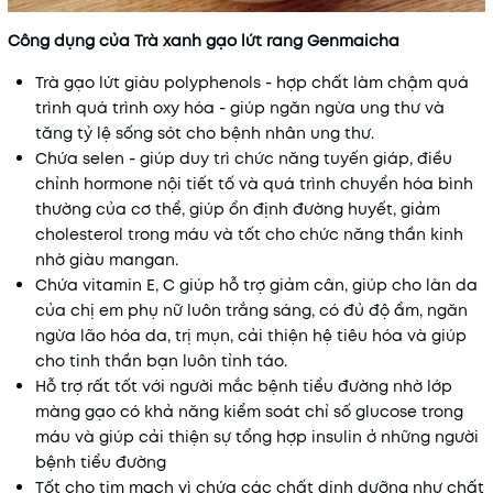
Công dụng của Trà xanh gạo lứt rang Genmaicha
Trà gạo lứt giàu polyphenols - hợp chất làm chậm quá
trình quá trình oxy hóa - giúp ngăn ngừa ung thư và
tăng tỷ lệ sống sót cho bệnh nhân ung thư.
Chứa selen - giúp duy trì chức năng tuyến giáp, điều
chỉnh hormone nội tiết tố và quá trình chuyển hóa bình
thường của cơ thể, giúp ổn định đường huyết, giảm
cholesterol trong máu và tốt cho chức năng thần kinh
nhờ giàu mangan.
Chứa vitamin E, C giúp hỗ trợ giảm cân, giúp cho làn da
của chị em phụ nữ luôn trắng sáng, có đủ độ ẩm, ngăn
ngừa lão hóa da, trị mụn, cải thiện hệ tiêu hóa và giúp
cho tinh thần bạn luôn tỉnh táo.
Hỗ trợ rất tốt với người mắc bệnh tiểu đường nhờ lớp
màng gạo có khả năng kiểm soát chỉ số glucose trong
máu và giúp cải thiện sự tổng hợp insulin ở những người
bệnh tiểu đường
Tốt cho tim mạch vì chứa các chất dinh dưỡng như chất