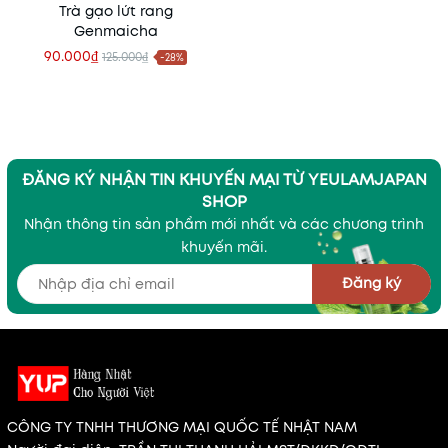
Trà gạo lứt rang
Genmaicha
90.000₫
125.000₫
-28%
ĐĂNG KÝ NHẬN TIN KHUYẾN MẠI TỪ YEULAMJAPAN
SHOP
Nhận thông tin sản phẩm mới nhất và các chương trình
khuyến mãi.
Đăng ký
CÔNG TY TNHH THƯƠNG MẠI QUỐC TẾ NHẬT NAM