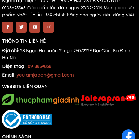
Người đại diện: TRẦN THỊ THANH HẢI MST/ĐKKD/QĐTL:
0108623345 được cấp lần đầu ngày 27/02/2019 Mang các sản
phẩm Nhật, Úc, Âu, Mỹ chính hãng cho người tiêu dùng Việt.
THÔNG TIN LIÊN HỆ
Địa chỉ:
28 Ngọc Hà hoặc 21 ngõ 260/222F Đội Cấn, Ba Đình,
Hà Nội
Điện thoại:
0918859838
Email:
yeulamjapan@gmail.com
WEBSITE LIÊN QUAN
CHÍNH SÁCH