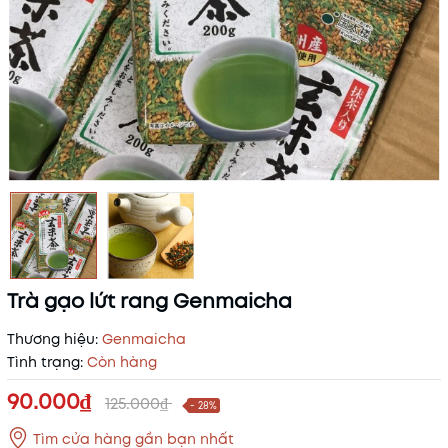
Trà gạo lứt rang Genmaicha
Thương hiệu:
Genmaicha
Tình trạng:
Còn hàng
90.000₫
125.000₫
- 28%
Tìm cửa hàng gần bạn nhất