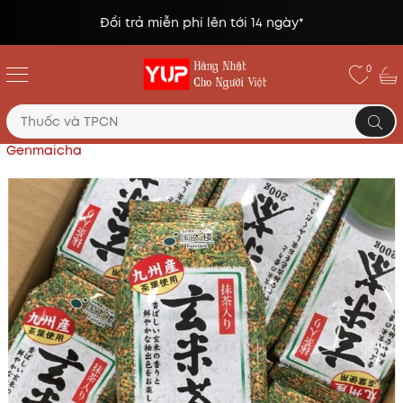
Đổi trả miễn phí lên tới 14 ngày*
0
Trang chủ
Đồ uống, rượu, bánh kẹo.
Trà gạo lứt rang
Genmaicha