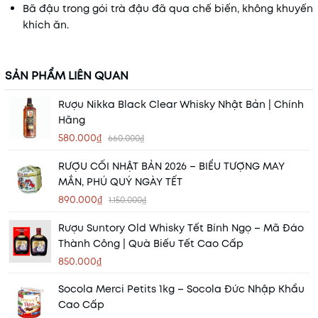
Bã đậu trong gói trà đậu đã qua chế biến, không khuyến
khích ăn.
SẢN PHẨM LIÊN QUAN
Rượu Nikka Black Clear Whisky Nhật Bản | Chính
Hãng
580.000₫
660.000₫
RƯỢU CỐI NHẬT BẢN 2026 – BIỂU TƯỢNG MAY
MẮN, PHÚ QUÝ NGÀY TẾT
890.000₫
1.150.000₫
Rượu Suntory Old Whisky Tết Bính Ngọ – Mã Đáo
Thành Công | Quà Biếu Tết Cao Cấp
850.000₫
Socola Merci Petits 1kg – Socola Đức Nhập Khẩu
Cao Cấp