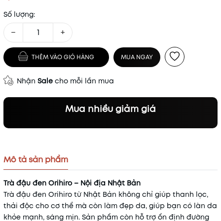
Số lượng:
−
+
THÊM VÀO GIỎ HÀNG
MUA NGAY
Nhận
Sale
cho mỗi lần mua
Mua nhiều giảm giá
Mô tả sản phẩm
Trà đậu đen Orihiro – Nội địa Nhật Bản
Trà đậu đen Orihiro từ Nhật Bản không chỉ giúp thanh lọc,
thải độc cho cơ thể mà còn làm đẹp da, giúp bạn có làn da
khỏe mạnh, sáng mịn. Sản phẩm còn hỗ trợ ổn định đường