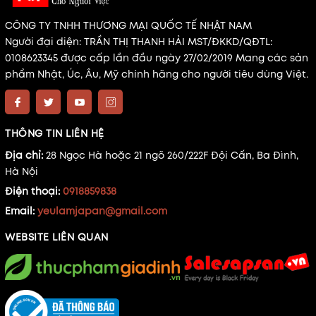
CÔNG TY TNHH THƯƠNG MẠI QUỐC TẾ NHẬT NAM
Người đại diện: TRẦN THỊ THANH HẢI MST/ĐKKD/QĐTL:
0108623345 được cấp lần đầu ngày 27/02/2019 Mang các sản
phẩm Nhật, Úc, Âu, Mỹ chính hãng cho người tiêu dùng Việt.
THÔNG TIN LIÊN HỆ
Địa chỉ:
28 Ngọc Hà hoặc 21 ngõ 260/222F Đội Cấn, Ba Đình,
Hà Nội
Điện thoại:
0918859838
Email:
yeulamjapan@gmail.com
WEBSITE LIÊN QUAN