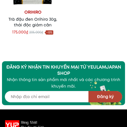
ORIHIRO
Trà đậu đen Orihiro 30g,
thải độc giảm cân
175.000₫
205.000₫
-15%
ĐĂNG KÝ NHẬN TIN KHUYẾN MẠI TỪ YEULAMJAPAN
SHOP
Nhận thông tin sản phẩm mới nhất và các chương trình
khuyến mãi.
Đăng ký