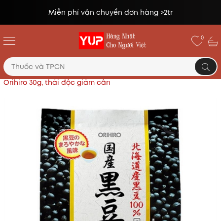
Miễn phí vận chuyển đơn hàng >2tr
0
Trang chủ
Đồ uống, rượu, bánh kẹo.
Trà đậu đen
Orihiro 30g, thải độc giảm cân