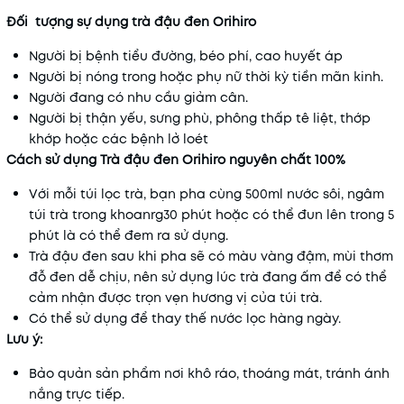
Đối tượng sự dụng trà đậu đen Orihiro
Người bị bệnh tiểu đường, béo phí, cao huyết áp
Người bị nóng trong hoặc phụ nữ thời kỳ tiền mãn kinh.
Người đang có nhu cầu giảm cân.
Người bị thận yếu, sưng phù, phông thấp tê liệt, thớp
khớp hoặc các bệnh lở loét
Cách sử dụng Trà đậu đen Orihiro nguyên chất 100%
Với mỗi túi lọc trà, bạn pha cùng 500ml nước sôi, ngâm
túi trà trong khoanrg30 phút hoặc có thể đun lên trong 5
phút là có thể đem ra sử dụng.
Trà đậu đen sau khi pha sẽ có màu vàng đậm, mùi thơm
đỗ đen dễ chịu, nên sử dụng lúc trà đang ấm để có thể
cảm nhận được trọn vẹn hương vị của túi trà.
Có thể sử dụng để thay thế nước lọc hàng ngày.
Lưu ý:
Bảo quản sản phẩm nơi khô ráo, thoáng mát, tránh ánh
nắng trực tiếp.