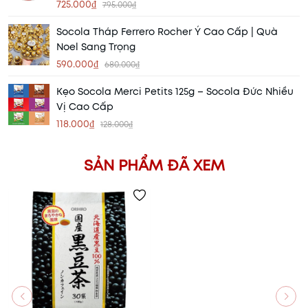
725.000₫
795.000₫
Socola Tháp Ferrero Rocher Ý Cao Cấp | Quà
Noel Sang Trọng
590.000₫
680.000₫
Kẹo Socola Merci Petits 125g – Socola Đức Nhiều
Vị Cao Cấp
118.000₫
128.000₫
SẢN PHẨM ĐÃ XEM