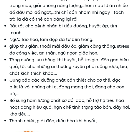
trong máu, giải phóng năng lượng,...hôm nào lỡ ăn nhiều
đồ dầu mỡ, đồ ngọt,...thì chỉ cần nhâm nhi ngay 1 tách
trà là đã có thể cân bằng lại rồi.
Rất tốt cho bệnh nhân bị tiểu đường, huyết áp, tim
mạch
Ngừa lão hóa, làm đẹp da từ bên trong.
giúp thư giãn, thoải mái đầu óc, giảm căng thẳng, stress
do công việc, an thần, ngủ ngon giấc hơn.
Tăng cường lưu thông khí huyết, hỗ trợ giải độc gan hiệu
quả, tốt cho những ai thường xuyên phải uống rượu, bia,
chất kích thích khác,...
Cung cấp các dưỡng chất cần thiết cho cơ thể, đặc
biệt là với những chị e, đang mang thai, đang cho con
bú,...
Bổ sung hàm lượng chất xơ dồi dào, hỗ trợ hệ tiêu hóa
hoạt động hiệu quả, hạn chế tình trạng táo bón, đầy hơi,
khó tiêu,...
Thanh nhiệt, giải độc, điều hòa khí huyết,…