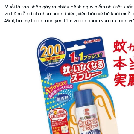
Muỗi là tác nhân gây ra nhiều bệnh nguy hiểm như sốt xuất 
và hệ miễn dịch chưa hoàn thiện, việc bảo vệ bé khỏi muỗi 
45ml, ba mẹ hoàn toàn yên tâm vì sản phẩm vừa an toàn vừa