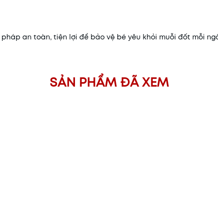
 pháp an toàn, tiện lợi để bảo vệ bé yêu khỏi muỗi đốt mỗi ng
SẢN PHẨM ĐÃ XEM