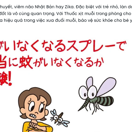
huyết, viêm não Nhật Bản hay Zika. Đặc biệt với trẻ nhỏ, làn
đốt là vô cùng quan trọng. Với Thuốc xịt muỗi trong phòng cho
Mã khuyến mãi:
 hiệu quả trong việc xua đuổi muỗi, bảo vệ sức khỏe cho bé y
Điều kiện: