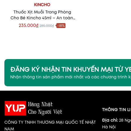
KINCHO
Thuốc Xịt Muỗi Trong Phòng
Cho Bé Kincho 45ml – An toàn,
dịu nhẹ, bảo vệ giấc ngủ bé
235.000₫
285.000₫
-18%
yêu
Xem nhanh
ĐĂNG KÝ NHẬN TIN KHUYẾN MẠI TỪ 
Nhận thông tin sản phẩm mới nhất và các chương trình 
THÔNG TIN LI
Địa chỉ:
28 Ng
CÔNG TY TNHH THƯƠNG MẠI QUỐC TẾ NHẬT
Hà Nội
NAM