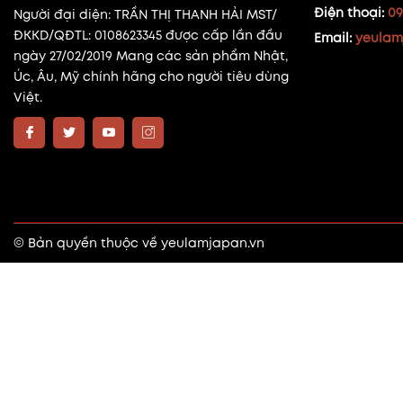
Điện thoại:
09
Người đại diện: TRẦN THỊ THANH HẢI MST/
ĐKKD/QĐTL: 0108623345 được cấp lần đầu
Email:
yeulam
ngày 27/02/2019 Mang các sản phẩm Nhật,
Úc, Âu, Mỹ chính hãng cho người tiêu dùng
Việt.
© Bản quyền thuộc về
yeulamjapan.vn