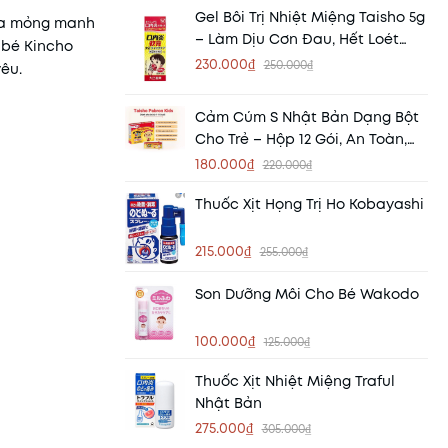
Gel Bôi Trị Nhiệt Miệng Taisho 5g
 da mỏng manh
– Làm Dịu Cơn Đau, Hết Loét
 bé Kincho
Nhanh Chóng
230.000₫
250.000₫
êu.
Cảm Cúm S Nhật Bản Dạng Bột
Cho Trẻ – Hộp 12 Gói, An Toàn,
Hiệu Quả
180.000₫
220.000₫
Thuốc Xịt Họng Trị Ho Kobayashi
215.000₫
255.000₫
Son Dưỡng Môi Cho Bé Wakodo
100.000₫
125.000₫
Thuốc Xịt Nhiệt Miệng Traful
Nhật Bản
275.000₫
305.000₫