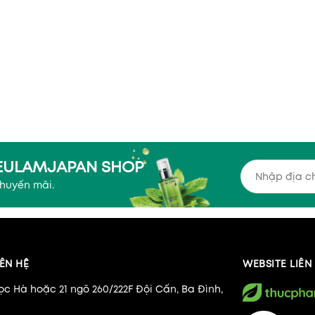
YEULAMJAPAN SHOP
khuyến mãi.
ÊN HỆ
WEBSITE LIÊ
ọc Hà hoặc 21 ngõ 260/222F Đội Cấn, Ba Đình,