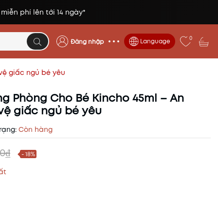
 miễn phí lên tới 14 ngày*
0
Language
Đăng nhập
 vệ giấc ngủ bé yêu
ng Phòng Cho Bé Kincho 45ml – An
 vệ giấc ngủ bé yêu
rạng:
Còn hàng
0₫
- 18%
ất