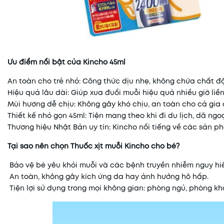
Ưu điểm nổi bật của Kincho 45ml
An toàn cho trẻ nhỏ: Công thức dịu nhẹ, không chứa chất độ
Hiệu quả lâu dài: Giúp xua đuổi muỗi hiệu quả nhiều giờ liề
Mùi hương dễ chịu: Không gây khó chịu, an toàn cho cả gia 
Thiết kế nhỏ gọn 45ml: Tiện mang theo khi đi du lịch, dã ng
Thương hiệu Nhật Bản uy tín: Kincho nổi tiếng về các sản p
Tại sao nên chọn Thuốc xịt muỗi Kincho cho bé?
Bảo vệ bé yêu khỏi muỗi và các bệnh truyền nhiễm nguy hi
An toàn, không gây kích ứng da hay ảnh hưởng hô hấp.
Tiện lợi sử dụng trong mọi không gian: phòng ngủ, phòng khác