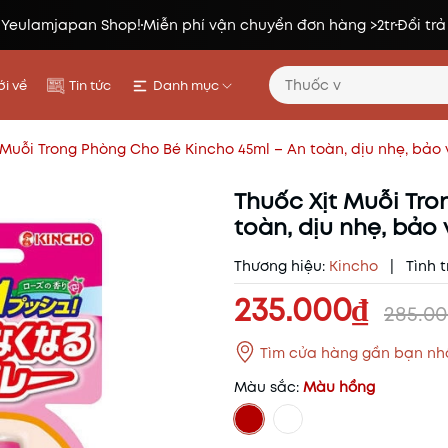
 Yeulamjapan Shop!
Miễn phí vận chuyển đơn hàng >2tr
Đổi trả
i về
Tin tức
Danh mục
 Muỗi Trong Phòng Cho Bé Kincho 45ml – An toàn, dịu nhẹ, bảo
Thuốc Xịt Muỗi Tro
toàn, dịu nhẹ, bảo
Thương hiệu:
Kincho
|
Tình t
235.000₫
285.00
Tìm cửa hàng gần bạn nh
Màu sắc:
Màu hồng