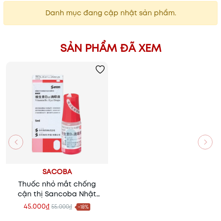
Danh mục đang cập nhật sản phẩm.
SẢN PHẨM ĐÃ XEM
SACOBA
Thuốc nhỏ mắt chống
cận thị Sancoba Nhật
Bản
45.000₫
55.000₫
-18%