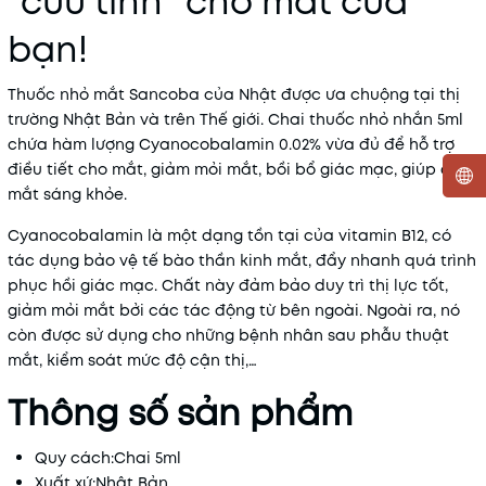
“cứu tinh” cho mắt của
bạn!
Thuốc nhỏ mắt Sancoba của Nhật được ưa chuộng tại thị
trường Nhật Bản và trên Thế giới. Chai thuốc nhỏ nhắn 5ml
chứa hàm lượng Cyanocobalamin 0.02% vừa đủ để hỗ trợ
điều tiết cho mắt, giảm mỏi mắt, bồi bổ giác mạc, giúp đôi
mắt sáng khỏe.
Mã khuyến mãi:
Cyanocobalamin là một dạng tồn tại của vitamin B12, có
tác dụng bảo vệ tế bào thần kinh mắt, đẩy nhanh quá trình
Điều kiện:
phục hồi giác mạc. Chất này đảm bảo duy trì thị lực tốt,
giảm mỏi mắt bởi các tác động từ bên ngoài. Ngoài ra, nó
còn được sử dụng cho những bệnh nhân sau phẫu thuật
mắt, kiểm soát mức độ cận thị,…
Thông số sản phẩm
Quy cách:Chai 5ml
Xuất xứ:Nhật Bản