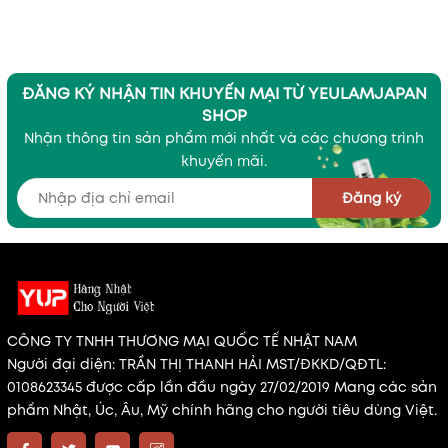
ĐĂNG KÝ NHẬN TIN KHUYẾN MẠI TỪ YEULAMJAPAN
SHOP
Nhận thông tin sản phẩm mới nhất và các chương trình
khuyến mãi.
Đăng ký
CÔNG TY TNHH THƯƠNG MẠI QUỐC TẾ NHẬT NAM
Người đại diện: TRẦN THỊ THANH HẢI MST/ĐKKD/QĐTL:
0108623345 được cấp lần đầu ngày 27/02/2019 Mang các sản
phẩm Nhật, Úc, Âu, Mỹ chính hãng cho người tiêu dùng Việt.