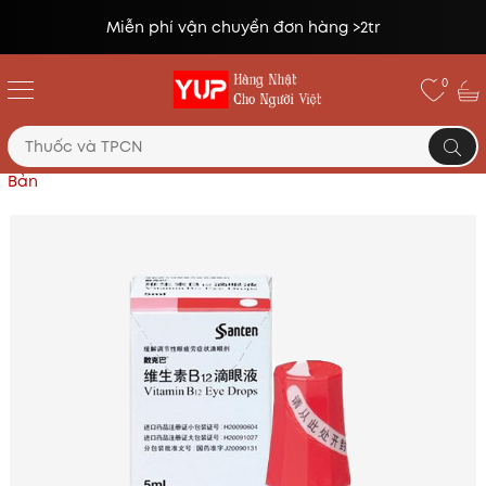
Đổi trả miễn phí lên tới 14 ngày*
0
Trang chủ
Thuốc nhỏ mắt chống cận thị Sancoba Nhật
Bản