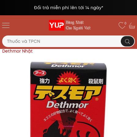
Đổi trả miễn phí lên tới 14 ngày*
0
Trang chủ
Sản phẩm khác
Thuốc diệt chuột
Dethmor Nhật