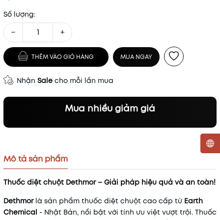
Số lượng:
−
+
THÊM VÀO GIỎ HÀNG
MUA NGAY
Nhận
Sale
cho mỗi lần mua
Mua nhiều giảm giá
Mô tả sản phẩm
Mã khuyến mãi:
Thuốc diệt chuột Dethmor – Giải pháp hiệu quả và an toàn!
Điều kiện:
Dethmor
là sản phẩm thuốc diệt chuột cao cấp từ
Earth
Chemical
- Nhật Bản, nổi bật với tính ưu việt vượt trội. Thuốc