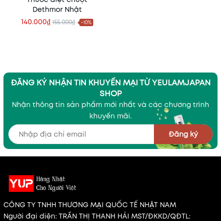
Dethmor Nhật
140.000₫
155.000₫
-10%
ĐĂNG KÝ NHẬN TIN KHUYẾN MẠI TỪ YEULAMJAPAN
SHOP
Nhận thông tin sản phẩm mới nhất và các chương trình
khuyến mãi.
Đăng ký
CÔNG TY TNHH THƯƠNG MẠI QUỐC TẾ NHẬT NAM
Người đại diện: TRẦN THỊ THANH HẢI MST/ĐKKD/QĐTL: