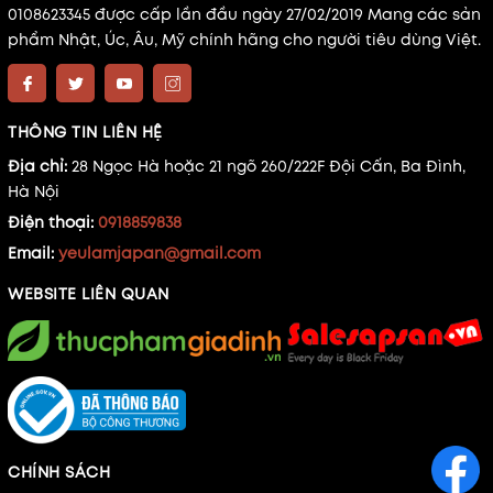
0108623345 được cấp lần đầu ngày 27/02/2019 Mang các sản
phẩm Nhật, Úc, Âu, Mỹ chính hãng cho người tiêu dùng Việt.
THÔNG TIN LIÊN HỆ
Địa chỉ:
28 Ngọc Hà hoặc 21 ngõ 260/222F Đội Cấn, Ba Đình,
Hà Nội
Điện thoại:
0918859838
Email:
yeulamjapan@gmail.com
WEBSITE LIÊN QUAN
CHÍNH SÁCH