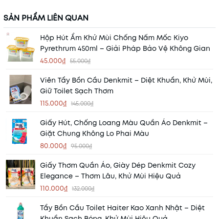
SẢN PHẨM LIÊN QUAN
Hộp Hút Ẩm Khử Mùi Chống Nấm Mốc Kiyo
Pyrethrum 450ml – Giải Pháp Bảo Vệ Không Gian
45.000₫
55.000₫
Viên Tẩy Bồn Cầu Denkmit – Diệt Khuẩn, Khử Mùi,
Giữ Toilet Sạch Thơm
115.000₫
145.000₫
Giấy Hút, Chống Loang Màu Quần Áo Denkmit –
Giặt Chung Không Lo Phai Màu
80.000₫
95.000₫
Giấy Thơm Quần Áo, Giày Dép Denkmit Cozy
Elegance – Thơm Lâu, Khử Mùi Hiệu Quả
110.000₫
132.000₫
Tẩy Bồn Cầu Toilet Haiter Kao Xanh Nhật – Diệt
Khuẩn Sạch Bóng, Khử Mùi Hiệu Quả