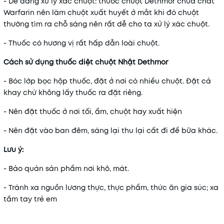
- Dễ dàng xử lý xác chuột: thuốc chuột Dethmor chứa chất
Warfarin nên làm chuột xuất huyết ở mắt khi đó chuột
thường tìm ra chỗ sáng nên rất dễ cho ta xử lý xác chuột.
- Thuốc có hương vị rất hấp dẫn loài chuột.
Cách sử dụng thuốc diệt chuột Nhật Dethmor
- Bóc lớp bọc hộp thuốc, đặt ở nơi có nhiều chuột. Đặt cả
khay chứ không lấy thuốc ra đặt riêng.
- Nên đặt thuốc ở nơi tối, ẩm, chuột hay xuất hiện
- Nên đặt vào ban đêm, sáng lại thu lại cất đi để bữa khác.
Lưu ý:
- Bảo quản sản phẩm nơi khô, mát.
- Tránh xa nguồn lương thực, thực phẩm, thức ăn gia súc; xa
tầm tay trẻ em