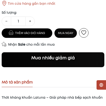
Tìm cửa hàng gần bạn nhất
Số lượng:
−
+
THÊM VÀO GIỎ HÀNG
MUA NGAY
Nhận
Sale
cho mỗi lần mua
Mua nhiều giảm giá
Mô tả sản phẩm
Mã khuyến mãi:
Thớt kháng khuẩn Latuna – Giải pháp nhà bếp sạch khuẩn
Điều kiện: