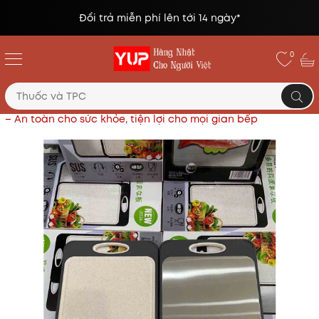
Đổi trả miễn phí lên tới 14 ngày*
0
Trang chủ
Gia dụng Nhật
Thớt kháng khuẩn Latuna
– An toàn cho sức khỏe, tiện lợi cho mọi gian bếp