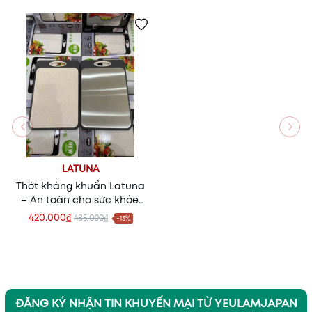
LATUNA
Thớt kháng khuẩn Latuna
– An toàn cho sức khỏe,
tiện lợi cho mọi gian bếp
420.000₫
485.000₫
-13%
ĐĂNG KÝ NHẬN TIN KHUYẾN MẠI TỪ YEULAMJAPAN