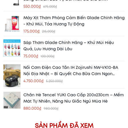
550.000₫
675.000₫
Máy Xịt Thơm Phòng Cảm Biến Glade Chính Hãng
- Khử Mùi, Tỏa Hương Tự Động
175.000₫
215.000₫
Sáp Thơm Glade Chính Hãng – Khử Mùi Hiệu
Quả, Lưu Hương Dài Lâu
75.000₫
100.000₫
Nồi Cơm Điện Cao Tần IH Zojirushi NW-VK10-BA
Nội Địa Nhật – Bí Quyết Cho Bữa Cơm Ngon
Chuẩn Nhật
4.750.000₫
5.250.000₫
Chăn Hè Tencel YUKI Cao Cấp 200x230cm – Mềm
Mát Tự Nhiên, Nâng Niu Giấc Ngủ Mùa Hè
880.000₫
980.000₫
SẢN PHẨM ĐÃ XEM