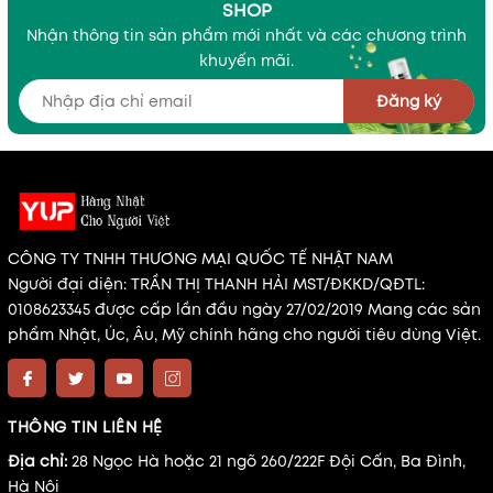
SHOP
Nhận thông tin sản phẩm mới nhất và các chương trình
khuyến mãi.
Đăng ký
CÔNG TY TNHH THƯƠNG MẠI QUỐC TẾ NHẬT NAM
Người đại diện: TRẦN THỊ THANH HẢI MST/ĐKKD/QĐTL:
0108623345 được cấp lần đầu ngày 27/02/2019 Mang các sản
phẩm Nhật, Úc, Âu, Mỹ chính hãng cho người tiêu dùng Việt.
THÔNG TIN LIÊN HỆ
Địa chỉ:
28 Ngọc Hà hoặc 21 ngõ 260/222F Đội Cấn, Ba Đình,
Hà Nội