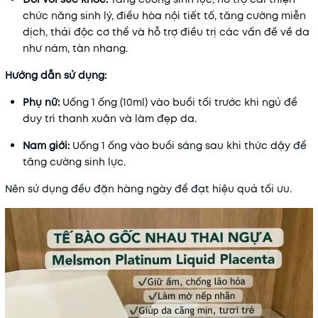
chức năng sinh lý, điều hòa nội tiết tố, tăng cường miễn
dịch, thải độc cơ thể và hỗ trợ điều trị các vấn đề về da
như nám, tàn nhang.
​
Hướng dẫn sử dụng:
Phụ nữ:
Uống 1 ống (10ml) vào buổi tối trước khi ngủ để
duy trì thanh xuân và làm đẹp da.
Nam giới:
Uống 1 ống vào buổi sáng sau khi thức dậy để
tăng cường sinh lực.
Nên sử dụng đều đặn hàng ngày để đạt hiệu quả tối ưu.
​