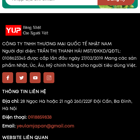
CÔNG TY TNHH THƯƠNG MẠI QUỐC TẾ NHẬT NAM
Người đại diện: TRẦN THỊ THANH HẢI MST/ĐKKD/QĐTL:
0108623345 được cấp lần đầu ngày 27/02/2019 Mang các sản
phẩm Nhật, Úc, Âu, Mỹ chính hãng cho người tiêu dùng Việt.
THÔNG TIN LIÊN HỆ
Địa chỉ:
28 Ngọc Hà hoặc 21 ngõ 260/222F Đội Cấn, Ba Đình,
Hà Nội
Điện thoại:
0918859838
Email:
yeulamjapan@gmail.com
WEBSITE LIÊN QUAN