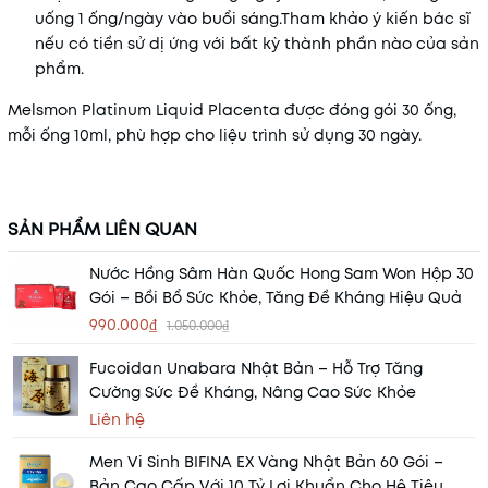
uống 1 ống/ngày vào buổi sáng.
Tham khảo ý kiến bác sĩ
nếu có tiền sử dị ứng với bất kỳ thành phần nào của sản
phẩm.
​
Melsmon Platinum Liquid Placenta được đóng gói 30 ống,
mỗi ống 10ml, phù hợp cho liệu trình sử dụng 30 ngày.
​
SẢN PHẨM LIÊN QUAN
Nước Hồng Sâm Hàn Quốc Hong Sam Won Hộp 30
Gói – Bồi Bổ Sức Khỏe, Tăng Đề Kháng Hiệu Quả
990.000₫
1.050.000₫
Fucoidan Unabara Nhật Bản – Hỗ Trợ Tăng
Cường Sức Đề Kháng, Nâng Cao Sức Khỏe
Liên hệ
Men Vi Sinh BIFINA EX Vàng Nhật Bản 60 Gói –
Bản Cao Cấp Với 10 Tỷ Lợi Khuẩn Cho Hệ Tiêu