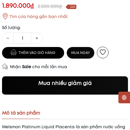
1.890.000₫
2.500.000₫
- 24%
Tìm cửa hàng gần bạn nhất
Số lượng:
−
+
THÊM VÀO GIỎ HÀNG
MUA NGAY
Nhận
Sale
cho mỗi lần mua
Mua nhiều giảm giá
Mã khuyến mãi:
Mô tả sản phẩm
Điều kiện:
Melsmon Platinum Liquid Placenta là sản phẩm nước uống