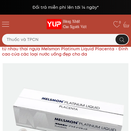
Đổi trả miễn phí lên tới 14 ngày*
0
Trang chủ
Thực phẩm chức năng Nhật
Tế bào gốc
từ nhau thai ngựa Melsmon Platinum Liquid Placenta - Đỉnh
cao của các loại nước uống đẹp cho da