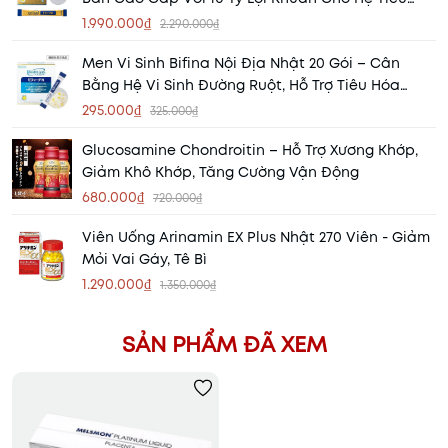
Hóa Khỏe Mạnh
1.990.000₫
2.290.000₫
Men Vi Sinh Bifina Nội Địa Nhật 20 Gói – Cân
Bằng Hệ Vi Sinh Đường Ruột, Hỗ Trợ Tiêu Hóa
Khỏe Mạnh
295.000₫
325.000₫
Glucosamine Chondroitin – Hỗ Trợ Xương Khớp,
Giảm Khô Khớp, Tăng Cường Vận Động
680.000₫
720.000₫
Viên Uống Arinamin EX Plus Nhật 270 Viên - Giảm
Mỏi Vai Gáy, Tê Bì
1.290.000₫
1.350.000₫
SẢN PHẨM ĐÃ XEM