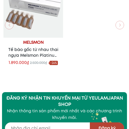
MELSMON
Tế bào gốc từ nhau thai
ngựa Melsmon Platinum
Liquid Placenta - Đỉnh
1.890.000₫
2.500.000₫
-24%
cao của các loại nước
uống đẹp cho da
ĐĂNG KÝ NHẬN TIN KHUYẾN MẠI TỪ YEULAMJAPAN
SHOP
Nhận thông tin sản phẩm mới nhất và các chương trình
khuyến mãi.
Đăng ký