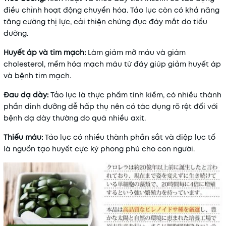
điều chỉnh hoạt động chuyển hóa. Tảo lục còn có khả năng
tăng cường thị lực, cải thiện chứng đục đáy mắt do tiểu
dường.
Huyết áp và tim mạch:
Làm giảm mỡ máu và giảm
cholesterol, mềm hóa mạch máu từ đáy giúp giảm huyết áp
và bệnh tim mạch.
Đau dạ dày
:
Tảo lục là thực phẩm tính kiềm, có nhiều thành
phần dinh dưỡng dễ hấp thụ nên có tác dụng rõ rệt đối với
bệnh dạ dày thường do quá nhiều axit.
Thiếu máu:
Tảo lục có nhiều thành phần sắt và diệp lục tố
là nguồn tạo huyết cực kỳ phong phú cho con người.