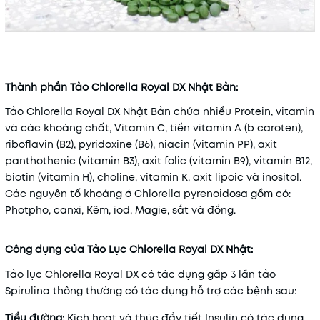
Thành phần Tảo Chlorella Royal DX Nhật Bản:
Tảo Chlorella Royal DX Nhật Bản chứa nhiều Protein, vitamin
và các khoáng chất, Vitamin C, tiền vitamin A (b caroten),
riboflavin (B2), pyridoxine (B6), niacin (vitamin PP), axit
panthothenic (vitamin B3), axit folic (vitamin B9), vitamin B12,
biotin (vitamin H), choline, vitamin K, axit lipoic và inositol.
Các nguyên tố khoáng ở Chlorella pyrenoidosa gồm có:
Photpho, canxi, Kẽm, iod, Magie, sắt và đồng.
Công dụng của Tảo Lục Chlorella Royal DX Nhật:
Tảo lục Chlorella Royal DX có tác dụng gấp 3 lần tảo
Spirulina thông thường có tác dụng hỗ trợ các bệnh sau:
Tiểu đường:
Kích hoạt và thúc đẩy tiết Insulin có tác dụng