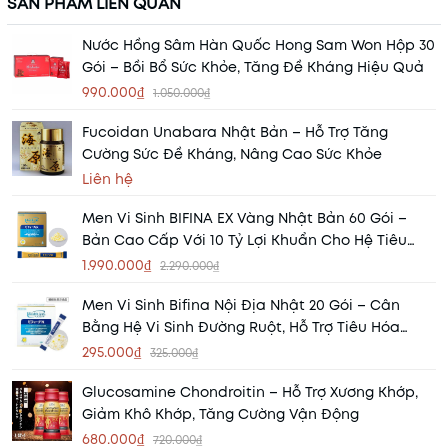
SẢN PHẨM LIÊN QUAN
Nước Hồng Sâm Hàn Quốc Hong Sam Won Hộp 30
Gói – Bồi Bổ Sức Khỏe, Tăng Đề Kháng Hiệu Quả
990.000₫
1.050.000₫
Fucoidan Unabara Nhật Bản – Hỗ Trợ Tăng
Cường Sức Đề Kháng, Nâng Cao Sức Khỏe
Liên hệ
Men Vi Sinh BIFINA EX Vàng Nhật Bản 60 Gói –
Bản Cao Cấp Với 10 Tỷ Lợi Khuẩn Cho Hệ Tiêu
Hóa Khỏe Mạnh
1.990.000₫
2.290.000₫
Men Vi Sinh Bifina Nội Địa Nhật 20 Gói – Cân
Bằng Hệ Vi Sinh Đường Ruột, Hỗ Trợ Tiêu Hóa
Khỏe Mạnh
295.000₫
325.000₫
Glucosamine Chondroitin – Hỗ Trợ Xương Khớp,
Giảm Khô Khớp, Tăng Cường Vận Động
680.000₫
720.000₫