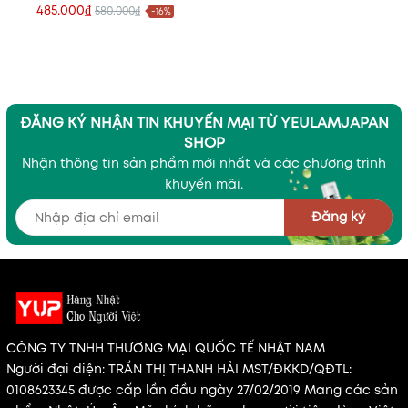
Bản Hỗ Trợ Giảm Cân,
485.000₫
580.000₫
-16%
Tăng Cân, Bệnh Tim Mạch
ĐĂNG KÝ NHẬN TIN KHUYẾN MẠI TỪ YEULAMJAPAN
SHOP
Nhận thông tin sản phẩm mới nhất và các chương trình
khuyến mãi.
Đăng ký
CÔNG TY TNHH THƯƠNG MẠI QUỐC TẾ NHẬT NAM
Người đại diện: TRẦN THỊ THANH HẢI MST/ĐKKD/QĐTL:
0108623345 được cấp lần đầu ngày 27/02/2019 Mang các sản