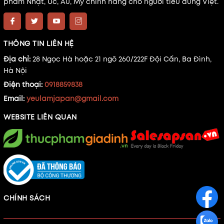
phẩm Nhật, Úc, Âu, Mỹ chính hãng cho người tiêu dùng Việt.
THÔNG TIN LIÊN HỆ
Địa chỉ:
28 Ngọc Hà hoặc 21 ngõ 260/222F Đội Cấn, Ba Đình,
Hà Nội
Điện thoại:
0918859838
Email:
yeulamjapan@gmail.com
WEBSITE LIÊN QUAN
CHÍNH SÁCH