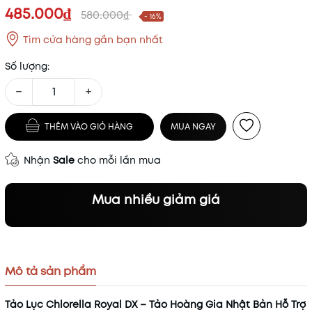
485.000₫
580.000₫
- 16%
Tìm cửa hàng gần bạn nhất
Số lượng:
−
+
THÊM VÀO GIỎ HÀNG
MUA NGAY
Nhận
Sale
cho mỗi lần mua
Mua nhiều giảm giá
Mô tả sản phẩm
Tảo Lục Chlorella Royal DX – Tảo Hoàng Gia Nhật Bản Hỗ Trợ