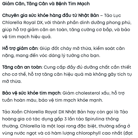
Giảm Cân, Tăng Cân và Bệnh Tim Mạch
Chuyên gia sức khỏe hàng đầu từ Nhật Bản
– Tảo Lục
Chlorella Royal DX, với thành phần dinh dưỡng phong phú,
giúp hỗ trợ giảm cân an toàn, tăng cường cơ bắp, và bảo
vệ tim mạch hiệu quả.
Hỗ trợ giảm cân
: Giúp đốt cháy mỡ thừa, kiểm soát cân
nặng, mang đến vóc dáng lý tưởng cho bạn.
Tăng cân an toàn
: Cung cấp đầy đủ dưỡng chất cần thiết
cho cơ thể, hỗ trợ tăng cân hiệu quả mà không gây tích tụ
mỡ thừa.
Bảo vệ sức khỏe tim mạch
: Giảm cholesterol xấu, hỗ trợ
tuần hoàn máu, bảo vệ tim mạch khỏe mạnh.
Tảo Xoắn Chlorella Royal DX Nhật Bản hay còn gọi là Tảo
hoàng gia có tác dụng gấp 3 lần tảo Spirulina thông
thường. Chlorella là một loại rong đặc biệt, thường sống ở
vùng nước ngọt và có hàm lượng chlorophyll cao nhất (đạt