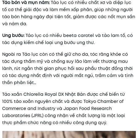
Táo bón và mụn nám:
Tảo lục có nhiều chất xơ và diệp lục
tố cơ thể giải độc và làm mềm xốp phân, giúp những người
táo bón hàng ngày đại tiện tốt, giảm được các nốt mụn sần
và nám da.
Ung bướu:
Tảo lục có nhiều beeta carotel và tảo lam tố, có
tác dụng kiềm chế loại ung bướu ung thư.
Ngoài ra Tảo lục còn có thể giữ cho da, tóc răng khỏe có
tác dụng thẩm mỹ và chống suy lão làm vết thương mau
lành, rút ngắn thời gian phục hồi sau phẩu thuật đồng thời
có tác dụng nhất định với người mất ngủ, trầm cảm và tinh
thần phân liệt…
Tảo xoắn Chlorella Royal DX Nhật Bản được chế biến từ
100% tảo xoắn nguyên chất và được Tokyo Chamber of
Commerce and Industry và Japan Food Research
Laboratories (JFRL) công nhận về chất lượng là một loại
thực phẩm chức năng có nhiều công dụng quý.