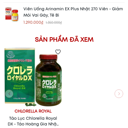
Viên Uống Arinamin EX Plus Nhật 270 Viên - Giảm
Mỏi Vai Gáy, Tê Bì
1.290.000₫
1.350.000₫
SẢN PHẨM ĐÃ XEM
CHLORELLA ROYAL
Tảo Lục Chlorella Royal
DX - Tảo Hoàng Gia Nhật