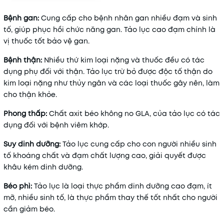
Bệnh gan:
Cung cấp cho bệnh nhân gan nhiều đạm và sinh
tố, giúp phục hồi chức năng gan. Tảo lục cao đạm chính là
vị thuốc tốt bảo vệ gan.
Bệnh thận:
Nhiều thứ kim loại nặng và thuốc đều có tác
dụng phụ đối với thận. Tảo lục trừ bỏ được độc tố thận do
kim loại nặng như thủy ngân và các loại thuốc gây nên, làm
cho thận khỏe.
Phong thấp:
Chất axit béo không no GLA, của tảo lục có tác
dụng đối với bệnh viêm khớp.
Suy dinh dưỡng:
Tảo lục cung cấp cho con người nhiều sinh
tố khoáng chất và đạm chất lượng cao, giải quyết được
khâu kém dinh dưỡng.
Béo phì:
Tảo lục là loại thực phẩm dinh dưỡng cao đạm, ít
mỡ, nhiều sinh tố, là thực phẩm thay thế tốt nhất cho người
cần giảm béo.